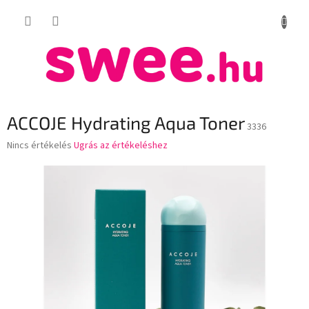
Ugrás
KOSÁR
a
fő
tartalomhoz
ACCOJE Hydrating Aqua Toner
3336
A
Nincs értékelés
Ugrás az értékeléshez
termék
átlagos
értékelése
5-
ből
0,0
csillag.