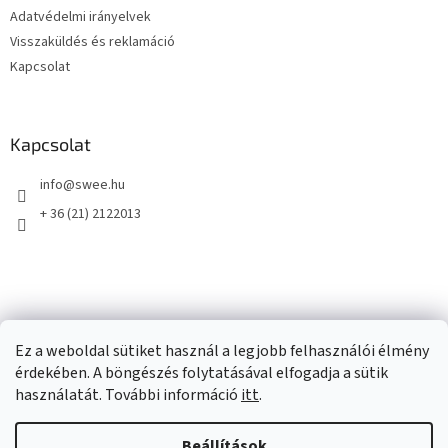
Adatvédelmi irányelvek
Visszaküldés és reklamáció
Kapcsolat
Kapcsolat
info
@
swee.hu
+ 36 (21) 2122013
Ez a weboldal sütiket használ a legjobb felhasználói élmény
érdekében. A böngészés folytatásával elfogadja a sütik
használatát. További információ
itt
.
Beállítások