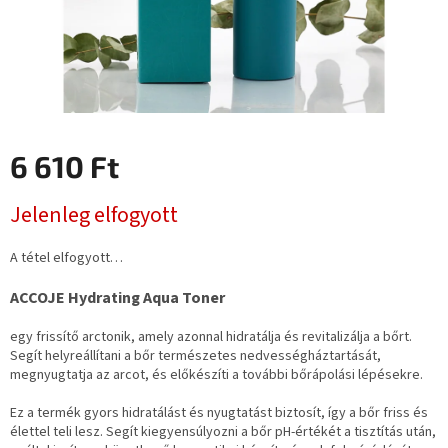
6 610 Ft
Egységár:
Jelenleg elfogyott
A tétel elfogyott…
ACCOJE Hydrating Aqua Toner
egy frissítő arctonik, amely azonnal hidratálja és revitalizálja a bőrt.
Segít helyreállítani a bőr természetes nedvességháztartását,
megnyugtatja az arcot, és előkészíti a további bőrápolási lépésekre.
Ez a termék gyors hidratálást és nyugtatást biztosít, így a bőr friss és
élettel teli lesz. Segít kiegyensúlyozni a bőr pH-értékét a tisztítás után,