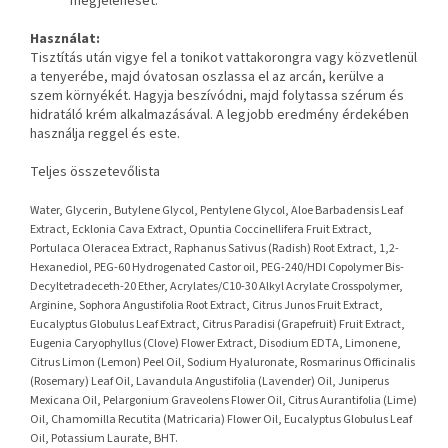
megjelenését.
Használat:
Tisztítás után vigye fel a tonikot vattakorongra vagy közvetlenül
a tenyerébe, majd óvatosan oszlassa el az arcán, kerülve a
szem környékét. Hagyja beszívódni, majd folytassa szérum és
hidratáló krém alkalmazásával. A legjobb eredmény érdekében
használja reggel és este.
Teljes összetevőlista
Water, Glycerin, Butylene Glycol, Pentylene Glycol, Aloe Barbadensis Leaf
Extract, Ecklonia Cava Extract, Opuntia Coccinellifera Fruit Extract,
Portulaca Oleracea Extract, Raphanus Sativus (Radish) Root Extract, 1,2-
Hexanediol, PEG-60 Hydrogenated Castor oil, PEG-240/HDI Copolymer Bis-
Decyltetradeceth-20 Ether, Acrylates/C10-30 Alkyl Acrylate Crosspolymer,
Arginine, Sophora Angustifolia Root Extract, Citrus Junos Fruit Extract,
Eucalyptus Globulus Leaf Extract, Citrus Paradisi (Grapefruit) Fruit Extract,
Eugenia Caryophyllus (Clove) Flower Extract, Disodium EDTA, Limonene,
Citrus Limon (Lemon) Peel Oil, Sodium Hyaluronate, Rosmarinus Officinalis
(Rosemary) Leaf Oil, Lavandula Angustifolia (Lavender) Oil, Juniperus
Mexicana Oil, Pelargonium Graveolens Flower Oil, Citrus Aurantifolia (Lime)
Oil, Chamomilla Recutita (Matricaria) Flower Oil, Eucalyptus Globulus Leaf
Oil, Potassium Laurate, BHT.