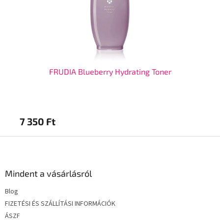
0ml
FRUDIA Blueberry Hydrating Toner
7 350 Ft
7 
L
á
b
l
Mindent a vásárlásról
é
Blog
c
FIZETÉSI ÉS SZÁLLÍTÁSI INFORMÁCIÓK
ÁSZF