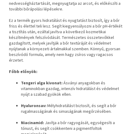
nedvességháztartását, megnyugtatja az arcot, és előkészíti a
további bőrápolási lépésekre.
Ez a termék gyors hidratálást és nyugtatást biztosít, így a bőr
friss és élettel teli lesz. Segít kiegyensúlyozni a bőr pH-értékét
a tisztítás után, ezáltal javítva a következő kozmetikai
készítmények felszívódását. Természetes összetevőkkel
gazdagított, melyek javítják a bőr textúráját és védelmet
nyújtanak a környezeti ártalmakkal szemben. Könnyű, gyorsan
beszívódó formula, amely nem hagy zsíros vagy ragacsos
érzetet.
Főbb előnyök:
Tengeri alga kivonat:
Ásványi anyagokban és
vitaminokban gazdag, intenzív hidratálást és védelmet
nyújt a szabad gyökök ellen.
Hyaluronsav:
Mélyhidratálást biztosít, és segít a bőr
rugalmasságának és simaságának megőrzésében.
Niacinamid:
Javítja a bőr ragyogását, egységesíti a
tónust, és segít csökkenteni a pigmentfoltok