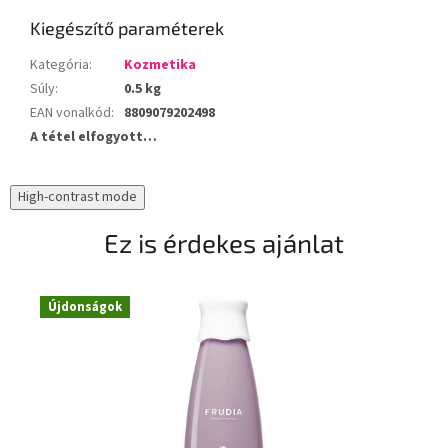
Kiegészítő paraméterek
Kategória
:
Kozmetika
Súly
:
0.5 kg
EAN vonalkód
:
8809079202498
A tétel elfogyott…
High-contrast mode
Ez is érdekes ajánlat
Újdonságok