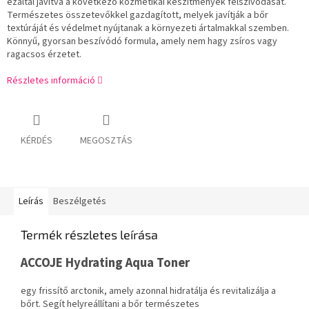
ezáltal javítva a következő kozmetikai készítmények felszívódását.
Természetes összetevőkkel gazdagított, melyek javítják a bőr
textúráját és védelmet nyújtanak a környezeti ártalmakkal szemben.
Könnyű, gyorsan beszívódó formula, amely nem hagy zsíros vagy
ragacsos érzetet.
Részletes információ
KÉRDÉS
MEGOSZTÁS
Leírás
Beszélgetés
Termék részletes leírása
ACCOJE Hydrating Aqua Toner
egy frissítő arctonik, amely azonnal hidratálja és revitalizálja a
bőrt. Segít helyreállítani a bőr természetes