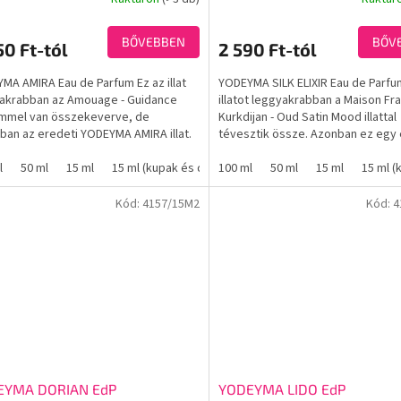
A
ék
termék
os
átlagos
BŐVEBBEN
BŐV
50 Ft-tól
2 590 Ft-tól
elése
értékelése
5-
MA AMIRA Eau de Parfum Ez az illat
YODEYMA SILK ELIXIR Eau de Parfu
ből
akrabban az Amouage - Guidance
illatot leggyakrabban a Maison Fr
3,4
mmel van összekeverve, de
Kurkdijan - Oud Satin Mood illattal
.
csillag.
ában az eredeti YODEYMA AMIRA illat.
tévesztik össze. Azonban ez egy 
a be szemét, és...
YODEYMA SILK ELIXIR...
l
50 ml
15 ml
15 ml (kupak és doboz nélkül)
100 ml
50 ml
15 ml
15 ml (
Kód:
4157/15M2
Kód:
4
EYMA DORIAN EdP
YODEYMA LIDO EdP