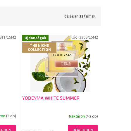
összesen
12
termék
911/15M2
Kód:
3309/15M2
Újdonságok
THE NICHE
COLLECTION
YODEYMA WHITE SUMMER
ron
(3 db)
Raktáron
(>3 db)
EBBEN
BŐVEBBEN