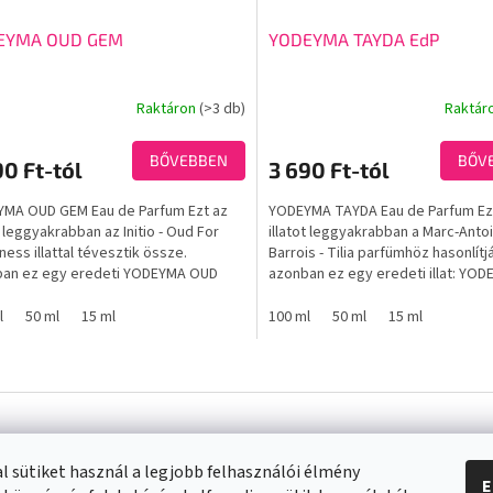
EYMA OUD GEM
YODEYMA TAYDA EdP
Raktáron
(>3 db)
Raktár
A
ék
termék
os
átlagos
BŐVEBBEN
BŐV
90 Ft-tól
3 690 Ft-tól
elése
értékelése
5-
MA OUD GEM Eau de Parfum Ezt az
YODEYMA TAYDA Eau de Parfum Ez
ből
t leggyakrabban az Initio - Oud For
illatot leggyakrabban a Marc-Anto
3,7
ness illattal tévesztik össze.
Barrois - Tilia parfümhöz hasonlítj
.
csillag.
an ez egy eredeti YODEYMA OUD
azonban ez egy eredeti illat: YO
llat.
TAYDA. A Yodeyma...
l
50 ml
15 ml
100 ml
50 ml
15 ml
L
i
s
t
a
l sütiket használ a legjobb felhasználói élmény
i
E