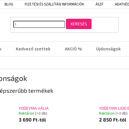
BLOG
FIZETÉSI ÉS SZÁLLÍTÁSI INFORMÁCIÓK
ÁSZF
ADATVÉD
KERESÉS
k
Kedvező szettek
AKCIÓ %
Újdonságok
onságok
épszerűbb termékek
YODEYMA VÁLIA
YODEYMA LIDO 
Raktáron
(>3 db)
Raktáron
(>3 db)
3 690 Ft-tól
2 850 Ft-tól