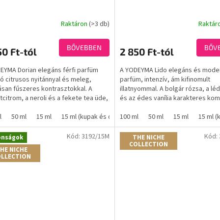
Raktáron
(>3 db)
Raktár
A
termék
átlagos
BŐVEBBEN
BŐV
50 Ft-tól
2 850 Ft-tól
értékelése
5-
EYMA Dorian elegáns férfi parfüm
A YODEYMA Lido elegáns és moder
ből
ló citrusos nyitánnyal és meleg,
parfüm, intenzív, ám kifinomult
5,0
san fűszeres kontrasztokkal. A
illatnyommal. A bolgár rózsa, a lé
csillag.
tcitrom, a neroli és a fekete tea üde,
és az édes vanília karakteres kom
 karakteres...
alkot – ugyanolyan jól...
l
50 ml
15 ml
15 ml (kupak és doboz nélkül)
100 ml
50 ml
15 ml
15 ml (
Kód:
3192/15M
Kód:
onságok
THE NICHE
COLLECTION
HE NICHE
LLECTION