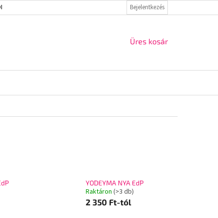
ELMI IRÁNYELVEK
VISSZAKÜLDÉS ÉS REKLAMÁCIÓ
Bejelentkezés
KAPCSOLAT
KOSÁR
Üres kosár
EdP
YODEYMA NYA EdP
Raktáron
(>3 db)
2 350 Ft-tól