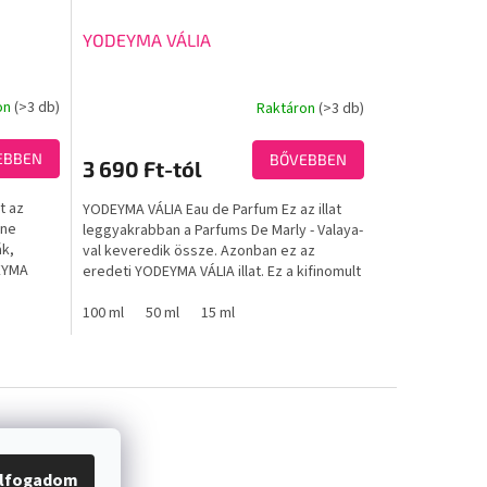
YODEYMA VÁLIA
on
(>3 db)
Raktáron
(>3 db)
A
termék
átlagos
EBBEN
BŐVEBBEN
3 690 Ft-tól
értékelése
5-
t az
YODEYMA VÁLIA Eau de Parfum Ez az illat
ből
ine
leggyakrabban a Parfums De Marly - Valaya-
3,2
ák,
val keveredik össze. Azonban ez az
csillag.
DEYMA
eredeti YODEYMA VÁLIA illat. Ez a kifinomult
illat finom...
100 ml
50 ml
15 ml
lfogadom