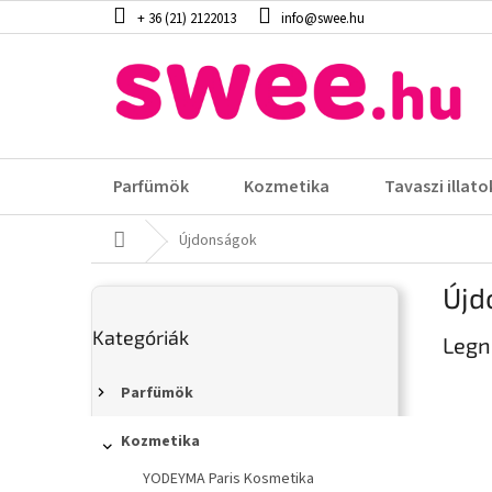
Ugrás
+ 36 (21) 2122013
info@swee.hu
a
fő
tartalomhoz
Parfümök
Kozmetika
Tavaszi illato
Kezdőlap
Újdonságok
O
Újd
l
Kategóriák
d
Kategóriák
átugrása
Legn
a
l
s
Parfümök
ó
p
Kozmetika
a
YODEYMA Paris Kosmetika