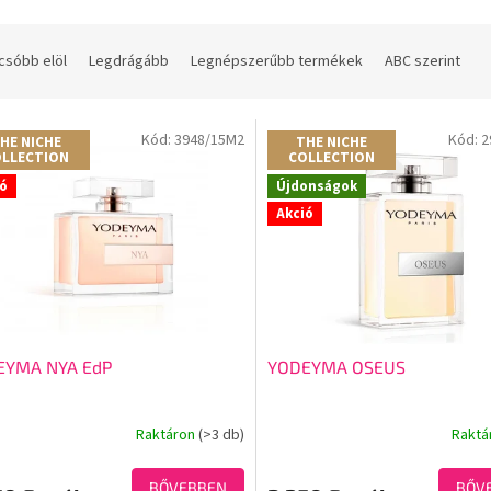
csóbb elöl
Legdrágább
Legnépszerűbb termékek
ABC szerint
Kód:
3948/15M2
Kód:
2
HE NICHE
THE NICHE
LLECTION
COLLECTION
ió
Újdonságok
Akció
EYMA NYA EdP
YODEYMA OSEUS
Raktáron
(>3 db)
Raktá
A
ék
termék
os
átlagos
BŐVEBBEN
BŐV