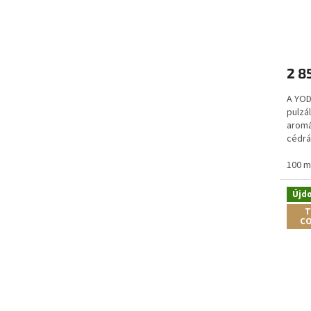
2 8
A YOD
pulzá
aromá
cédrá
mégis
100 m
Újd
T
CO