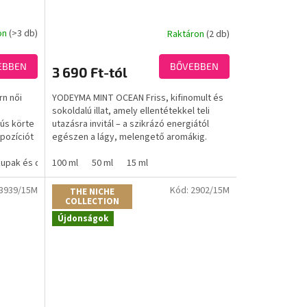
on
(>3 db)
Raktáron
(2 db)
A
termék
átlagos
EBBEN
BŐVEBBEN
3 690 Ft-tól
értékelése
5-
n női
YODEYMA MINT OCEAN Friss, kifinomult és
ből
sokoldalú illat, amely ellentétekkel teli
3,8
dús körte
utazásra invitál – a szikrázó energiától
csillag.
pozíciót
egészen a lágy, melengető aromákig.
kupak és doboz nélkül)
100 ml
50 ml
15 ml
3939/15M
Kód:
2902/15M
THE NICHE
COLLECTION
Újdonságok