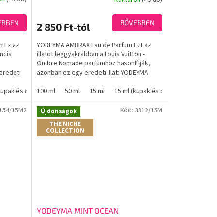
A
termék
átlagos
EBBEN
BŐVEBBEN
2 850 Ft-tól
értékelése
5-
m Ez az
YODEYMA AMBRAX Eau de Parfum Ezt az
ből
ancis
illatot leggyakrabban a Louis Vuitton -
3,8
Ombre Nomade parfümhöz hasonlítják,
csillag.
eredeti
azonban ez egy eredeti illat: YODEYMA
AMBRAX. A Yodeyma...
kupak és doboz nélkül)
100 ml
50 ml
15 ml
15 ml (kupak és doboz nélkül)
154/15M2
Kód:
3312/15M
Újdonságok
THE NICHE
COLLECTION
YODEYMA MINT OCEAN