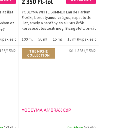
2 350 Ft-tól
az illat
YODEYMA WHITE SUMMER Eau de Parfum
 -
Érzéki, borostyános-virágos, napsütötte
onban ez
illat, amely a napfény és a luxus örök
Egy
keresését testesíti meg. Elszigetelt, privát
szigetek...
kupak és doboz nélkül)
100 ml
50 ml
15 ml
15 ml (kupak és doboz nélkül)
186/15M2
Kód:
3954/15M2
THE NICHE
COLLECTION
YODEYMA AMBRAX EdP
on
(>3 db)
Raktáron
(>3 db)