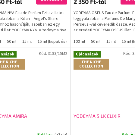
50 Ft-tól
2 350 Ft-tól
elése
értékelése
5-
MA NYA Eau de Parfum Ezt az illatot
YODEYMA OSEUS Eau de Parfum Ez 
ből
akrabban a Kilian – Angel's Share
leggyakrabban a Parfums De Marly
3,6
mhöz hasonlítják, azonban ez egy
Perseus -val keveredik össze. Az
.
csillag.
ti illat: YODEYMA NYA. A Yodeyma Nya
az eredeti YODEYMA OSEUS illat. 
u de...
frissítő...
l
50 ml
15 ml
15 ml (kupak és doboz nélkül)
100 ml
50 ml
15 ml
15 ml (
Kód:
3183/15M2
Kód:
3
onságok
Újdonságok
HE NICHE
THE NICHE
LLECTION
COLLECTION
EYMA AMIRA
YODEYMA SILK ELIXIR
Raktáron
(>3 db)
Raktár