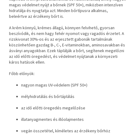
magas védelmet nyújt a bőrnek (SPF 50+), miközben intenzíven
hidratálja és nyugtatja azt. Minden bőrtípusra alkalmas,
beleértve az érzékeny bőrt is.
A krém könnyű, krémes állagú, könnyen felvihető, gyorsan
beszívódik, és nem hagy fehér nyomot vagy ragadós érzetet. A
rizskivonat 30%-os és az erjesztett gabonák tartalmának
köszönhetően gazdag B-, C-, E-vitaminokban, aminosavakban és
ásványi anyagokban. Ezek táplálják a bőrt, segítenek megelőzni
az idő előtti öregedést, és védelmet nyújtanak a környezeti
káros hatások ellen.
Főbb előnyök:
nagyon magas UV-védelem (SPF 50+)
mélyhidratálás és bőrtáplálás
az idő előtti öregedés megelőzése
illatanyagmentes és illóolajmentes
vegán összetétel, kíméletes az érzékeny bőrhöz