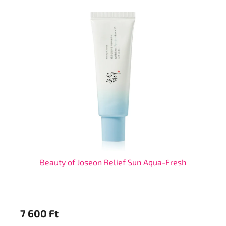
Beauty of Joseon Relief Sun Aqua-Fresh
B
7 600 Ft
9 