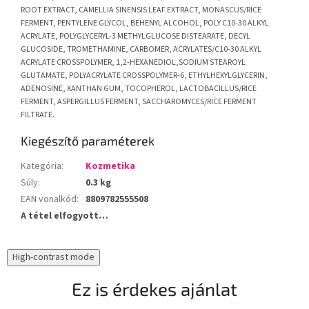
ROOT EXTRACT, CAMELLIA SINENSIS LEAF EXTRACT, MONASCUS/RICE
FERMENT, PENTYLENE GLYCOL, BEHENYL ALCOHOL, POLY C10-30 ALKYL
ACRYLATE, POLYGLYCERYL-3 METHYLGLUCOSE DISTEARATE, DECYL
GLUCOSIDE, TROMETHAMINE, CARBOMER, ACRYLATES/C10-30 ALKYL
ACRYLATE CROSSPOLYMER, 1,2-HEXANEDIOL,SODIUM STEAROYL
GLUTAMATE, POLYACRYLATE CROSSPOLYMER-6, ETHYLHEXYLGLYCERIN,
ADENOSINE, XANTHAN GUM, TOCOPHEROL, LACTOBACILLUS/RICE
FERMENT, ASPERGILLUS FERMENT, SACCHAROMYCES/RICE FERMENT
FILTRATE.
Kiegészítő paraméterek
Kategória
:
Kozmetika
Súly
:
0.3 kg
EAN vonalkód
:
8809782555508
A tétel elfogyott…
High-contrast mode
Ez is érdekes ajánlat