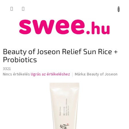
Ugrás
KOSÁR
a
fő
tartalomhoz
Beauty of Joseon Relief Sun Rice +
Probiotics
3321
A
Nincs értékelés
Ugrás az értékeléshez
Márka:
Beauty of Joseon
termék
átlagos
értékelése
5-
ből
0,0
csillag.