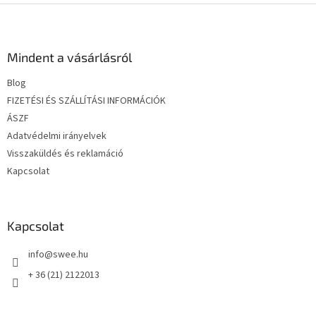
L
á
b
l
Mindent a vásárlásról
é
Blog
c
FIZETÉSI ÉS SZÁLLÍTÁSI INFORMÁCIÓK
ÁSZF
Adatvédelmi irányelvek
Visszaküldés és reklamáció
Kapcsolat
Kapcsolat
info
@
swee.hu
+ 36 (21) 2122013