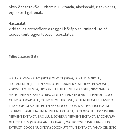
Aktív összetevők: C-vitamin, E-vitamin, niacinamid, rizskivonat,
erjesztett gabonák.
Használat:
Vidd fel az arcbőrödre a reggeli bőrápolási rutinod utolsó
lépéseként, egyenletesen eloszlatva.
Teljes összetevőlista
WATER, ORYZA SATIVA (RICE) EXTRACT (30%), DIBUTYL ADIPATE,
PROPANEDIOL, DIETHYLAMINO HYDROXYBENZOYL HEXYL BENZOATE,
POLYMETHYLSILSESQUIOXANE, ETHYLHEXYL TRIAZONE, NIACINAMIDE,
METHYLENE BIS-BENZOTRIAZOLYL TETRAMETHYLBUTYLPHENOL, COCO-
CAPRYLATE/CAPRATE, CAPRYLYL METHICONE, DIETHYLHEXYL BUTAMIDO
TRIAZONE, GLYCERIN, BUTYLENE GLYCOL, ORYZA SATIVA (RICE) GERM
EXTRACT, CAMELLIA SINENSIS LEAF EXTRACT, LACTOBACILLUS/PUMPKIN
FERMENT EXTRACT, BACILLUS/SOYBEAN FERMENT EXTRACT, SACCHARUM
OFFICINARUM (SUGARCANE) EXTRACT, MACROCYSTIS PYRIFERA (KELP)
EXTRACT, COCOS NUCIFERA (COCONUT) FRUIT EXTRACT, PANAX GINSENG