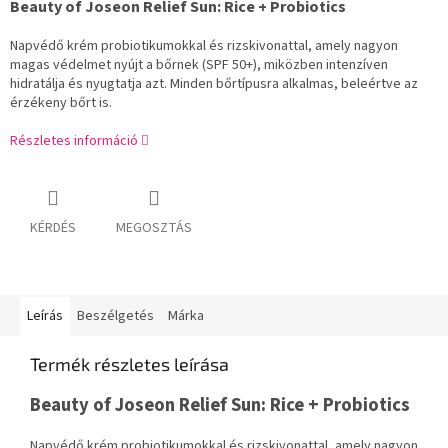
Beauty of Joseon Relief Sun: Rice + Probiotics
Napvédő krém probiotikumokkal és rizskivonattal, amely nagyon
magas védelmet nyújt a bőrnek (SPF 50+), miközben intenzíven
hidratálja és nyugtatja azt. Minden bőrtípusra alkalmas, beleértve az
érzékeny bőrt is.
Részletes információ
KÉRDÉS
MEGOSZTÁS
Leírás
Beszélgetés
Márka
Termék részletes leírása
Beauty of Joseon Relief Sun: Rice + Probiotics
Napvédő krém probiotikumokkal és rizskivonattal, amely nagyon