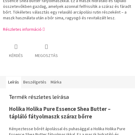
Essence Shea Butter fátyolmaszkkal. Ez a maszk hidratáló és tápláló
összetevőkben gazdag, amelyek azonnal felfrissítik a száraz és fáradt
bőrt. Tökéletes választás egy relaxáló arcápolási rutin részeként – a
maszk használata után a bőr sima, ragyogó és revitalizált lesz.
Részletes információ
KÉRDÉS
MEGOSZTÁS
Leírás
Beszélgetés
Márka
Termék részletes leírása
Holika Holika Pure Essence Shea Butter –
tápláló fátyolmaszk száraz bőrre
Kényeztesse bőrét ápolással és puhasággal a Holika Holika Pure
Essence Shea Butter fátyolmaszkkal. Ez a maszk hidratáló és