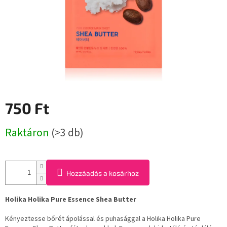
750 Ft
Egységár:
Raktáron
(>3 db)
Hozzáadás a kosárhoz
Holika Holika Pure Essence Shea Butter
Kényeztesse bőrét ápolással és puhasággal a Holika Holika Pure