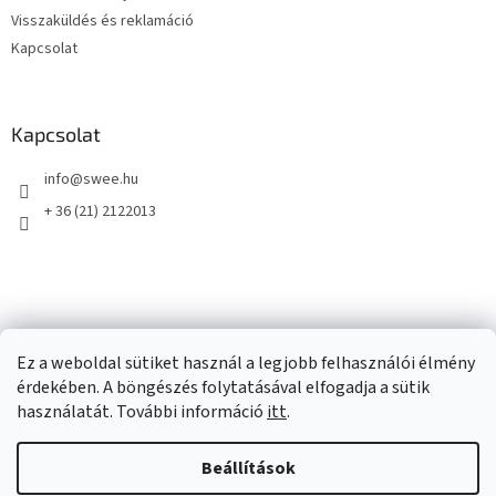
Visszaküldés és reklamáció
Kapcsolat
Kapcsolat
info
@
swee.hu
+ 36 (21) 2122013
Ez a weboldal sütiket használ a legjobb felhasználói élmény
érdekében. A böngészés folytatásával elfogadja a sütik
használatát. További információ
itt
.
Beállítások
Shoptet készítette