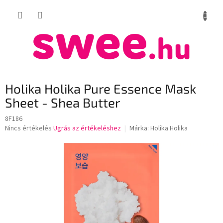
Ugrás
KOSÁR
a
fő
tartalomhoz
Holika Holika Pure Essence Mask
Sheet - Shea Butter
8F186
A
Nincs értékelés
Ugrás az értékeléshez
Márka:
Holika Holika
termék
átlagos
értékelése
5-
ből
0,0
csillag.