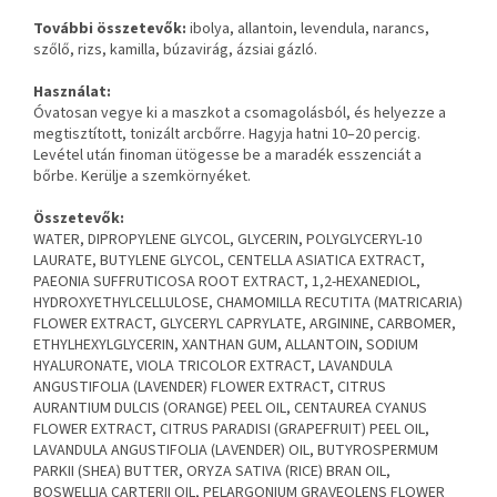
További összetevők:
ibolya, allantoin, levendula, narancs,
szőlő, rizs, kamilla, búzavirág, ázsiai gázló.
Használat:
Óvatosan vegye ki a maszkot a csomagolásból, és helyezze a
megtisztított, tonizált arcbőrre. Hagyja hatni 10–20 percig.
Levétel után finoman ütögesse be a maradék esszenciát a
bőrbe. Kerülje a szemkörnyéket.
Összetevők:
WATER, DIPROPYLENE GLYCOL, GLYCERIN, POLYGLYCERYL-10
LAURATE, BUTYLENE GLYCOL, CENTELLA ASIATICA EXTRACT,
PAEONIA SUFFRUTICOSA ROOT EXTRACT, 1,2-HEXANEDIOL,
HYDROXYETHYLCELLULOSE, CHAMOMILLA RECUTITA (MATRICARIA)
FLOWER EXTRACT, GLYCERYL CAPRYLATE, ARGININE, CARBOMER,
ETHYLHEXYLGLYCERIN, XANTHAN GUM, ALLANTOIN, SODIUM
HYALURONATE, VIOLA TRICOLOR EXTRACT, LAVANDULA
ANGUSTIFOLIA (LAVENDER) FLOWER EXTRACT, CITRUS
AURANTIUM DULCIS (ORANGE) PEEL OIL, CENTAUREA CYANUS
FLOWER EXTRACT, CITRUS PARADISI (GRAPEFRUIT) PEEL OIL,
LAVANDULA ANGUSTIFOLIA (LAVENDER) OIL, BUTYROSPERMUM
PARKII (SHEA) BUTTER, ORYZA SATIVA (RICE) BRAN OIL,
BOSWELLIA CARTERII OIL, PELARGONIUM GRAVEOLENS FLOWER