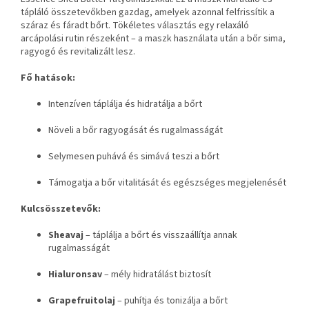
tápláló összetevőkben gazdag, amelyek azonnal felfrissítik a
száraz és fáradt bőrt. Tökéletes választás egy relaxáló
arcápolási rutin részeként – a maszk használata után a bőr sima,
ragyogó és revitalizált lesz.
Fő hatások:
Intenzíven táplálja és hidratálja a bőrt
Növeli a bőr ragyogását és rugalmasságát
Selymesen puhává és simává teszi a bőrt
Támogatja a bőr vitalitását és egészséges megjelenését
Kulcsösszetevők:
Sheavaj
– táplálja a bőrt és visszaállítja annak
rugalmasságát
Hialuronsav
– mély hidratálást biztosít
Grapefruitolaj
– puhítja és tonizálja a bőrt