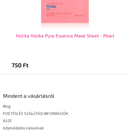
rry
Holika Holika Pure Essence Mask Sheet - Pearl
H
750 Ft
75
L
á
b
l
Mindent a vásárlásról
é
Blog
c
FIZETÉSI ÉS SZÁLLÍTÁSI INFORMÁCIÓK
ÁSZF
Adatvédelmi irányelvek