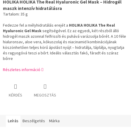
HOLIKA HOLIKA The Real Hyaluronic Gel Mask – Hidrogél
maszk intenzív hidratálásra
Tartalom: 35 g
Fedezze fel a mélyhidratálás erejét a
HOLIKA HOLIKA The Real
Hyaluronic Gel Mask
segítségével. Ez az egyedi, két részből álló
hidrogél maszk azonnal felfrissíti és puhává varázsolja bőrét. A 10 féle
hialuronsav, aloe vera, kókuszolaj és niacinamid kombinációjának
köszönhetően teljes körű ápolást nyújt – hidratálja, táplálja, nyugtatja
és ragyogóvá teszi a bőrt. Ideális választás fakó, fáradt és száraz
bőrre
Részletes információ
KÉRDÉS
MEGOSZTÁS
Leírás
Beszélgetés
Márka