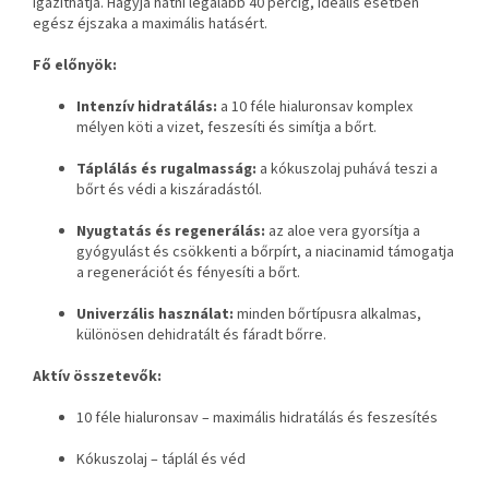
igazíthatja. Hagyja hatni legalább 40 percig, ideális esetben
egész éjszaka a maximális hatásért.
Fő előnyök:
Intenzív hidratálás:
a 10 féle hialuronsav komplex
mélyen köti a vizet, feszesíti és simítja a bőrt.
Táplálás és rugalmasság:
a kókuszolaj puhává teszi a
bőrt és védi a kiszáradástól.
Nyugtatás és regenerálás:
az aloe vera gyorsítja a
gyógyulást és csökkenti a bőrpírt, a niacinamid támogatja
a regenerációt és fényesíti a bőrt.
Univerzális használat:
minden bőrtípusra alkalmas,
különösen dehidratált és fáradt bőrre.
Aktív összetevők:
10 féle hialuronsav – maximális hidratálás és feszesítés
Kókuszolaj – táplál és véd