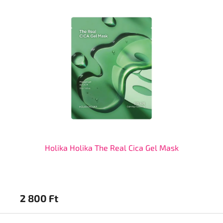
Ú
Holika Holika The Real Cica Gel Mask
2 800 Ft
5 
L