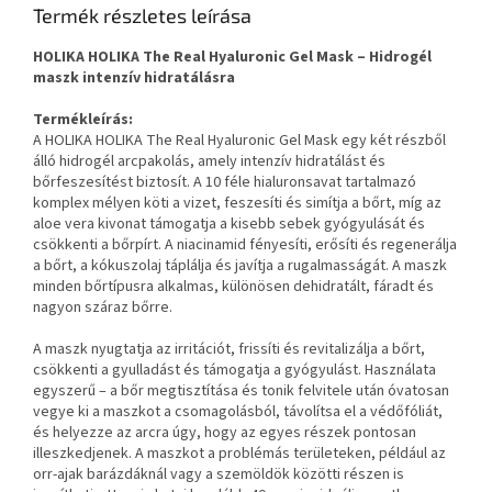
Termék részletes leírása
HOLIKA HOLIKA The Real Hyaluronic Gel Mask – Hidrogél
maszk intenzív hidratálásra
Termékleírás:
A HOLIKA HOLIKA The Real Hyaluronic Gel Mask egy két részből
álló hidrogél arcpakolás, amely intenzív hidratálást és
bőrfeszesítést biztosít. A 10 féle hialuronsavat tartalmazó
komplex mélyen köti a vizet, feszesíti és simítja a bőrt, míg az
aloe vera kivonat támogatja a kisebb sebek gyógyulását és
csökkenti a bőrpírt. A niacinamid fényesíti, erősíti és regenerálja
a bőrt, a kókuszolaj táplálja és javítja a rugalmasságát. A maszk
minden bőrtípusra alkalmas, különösen dehidratált, fáradt és
nagyon száraz bőrre.
A maszk nyugtatja az irritációt, frissíti és revitalizálja a bőrt,
csökkenti a gyulladást és támogatja a gyógyulást. Használata
egyszerű – a bőr megtisztítása és tonik felvitele után óvatosan
vegye ki a maszkot a csomagolásból, távolítsa el a védőfóliát,
és helyezze az arcra úgy, hogy az egyes részek pontosan
illeszkedjenek. A maszkot a problémás területeken, például az
orr-ajak barázdáknál vagy a szemöldök közötti részen is