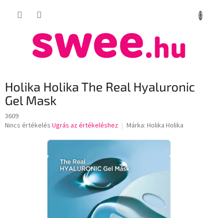
Ugrás
KOSÁR
a
fő
tartalomhoz
Holika Holika The Real Hyaluronic
Gel Mask
3609
A
Nincs értékelés
Ugrás az értékeléshez
Márka:
Holika Holika
termék
átlagos
értékelése
5-
ből
0,0
csillag.