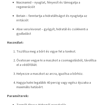
Niacinamid – nyugtat, fényesít és támogatja a
regenerációt
Betain – fenntartja a hidratáltságot és nyugtatja az
irritációt
Aloe vera kivonat – gyógyít, hidratál és csökkenti a
gyulladást
Használat:
Tisztítsa meg a bőrt és vigye fel a tonikot.
Óvatosan vegye ki a maszkot a csomagolásból, távolítsa
el a védőfóliát.
Helyezze a maszkot az arcra, igazítsa a bőrhöz.
Hagyja hatni legalább 40 percig vagy egész éjszaka a
maximális hatásért.
Paraméterek: