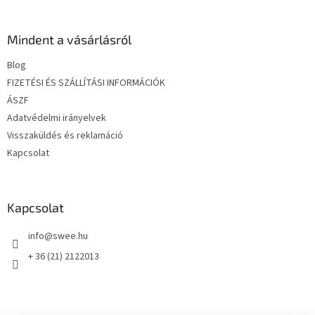
á
b
l
Mindent a vásárlásról
é
Blog
c
FIZETÉSI ÉS SZÁLLÍTÁSI INFORMÁCIÓK
ÁSZF
Adatvédelmi irányelvek
Visszaküldés és reklamáció
Kapcsolat
Kapcsolat
info
@
swee.hu
+ 36 (21) 2122013