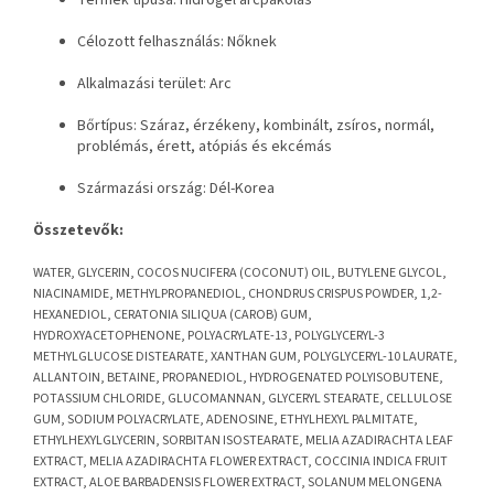
Termék típusa: Hidrogél arcpakolás
Célozott felhasználás: Nőknek
Alkalmazási terület: Arc
Bőrtípus: Száraz, érzékeny, kombinált, zsíros, normál,
problémás, érett, atópiás és ekcémás
Származási ország: Dél-Korea
Összetevők:
WATER, GLYCERIN, COCOS NUCIFERA (COCONUT) OIL, BUTYLENE GLYCOL,
NIACINAMIDE, METHYLPROPANEDIOL, CHONDRUS CRISPUS POWDER, 1,2-
HEXANEDIOL, CERATONIA SILIQUA (CAROB) GUM,
HYDROXYACETOPHENONE, POLYACRYLATE-13, POLYGLYCERYL-3
METHYLGLUCOSE DISTEARATE, XANTHAN GUM, POLYGLYCERYL-10 LAURATE,
ALLANTOIN, BETAINE, PROPANEDIOL, HYDROGENATED POLYISOBUTENE,
POTASSIUM CHLORIDE, GLUCOMANNAN, GLYCERYL STEARATE, CELLULOSE
GUM, SODIUM POLYACRYLATE, ADENOSINE, ETHYLHEXYL PALMITATE,
ETHYLHEXYLGLYCERIN, SORBITAN ISOSTEARATE, MELIA AZADIRACHTA LEAF
EXTRACT, MELIA AZADIRACHTA FLOWER EXTRACT, COCCINIA INDICA FRUIT
EXTRACT, ALOE BARBADENSIS FLOWER EXTRACT, SOLANUM MELONGENA