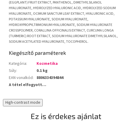
(EGGPLANT) FRUIT EXTRACT, PANTHENOL, DIMETHYLSILANOL
HYALURONATE, HYDROLYZED HYALURONIC ACID, HYDROLYZED SODIUM
HYALURONATE, OCIMUM SANCTUM LEAF EXTRACT, HYALURONIC ACID,
POTASSIUM HYALURONATE, SODIUM HYALURONATE,
HYDROXYPROPYLTRIMONIUM HYALURONATE, SODIUM HYALURONATE
CROSSPOLYMER, CORALLINA OFFICINALIS EXTRACT, CURCUMA LONGA
(TURMERIC) ROOT EXTRACT, SODIUM HYALURONATE DIMETHYLSILANOL,
SODIUM ACETYLATED HYALURONATE, TOCOPHEROL.
Kiegészítő paraméterek
Kategória
:
Kozmetika
Súly
:
0.1 kg
EAN vonalkód
:
8806334394844
A tétel elfogyott…
High-contrast mode
Ez is érdekes ajánlat