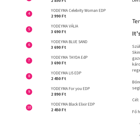
Leír
2 850 Ft
YODEYMA Celebrity Woman EDP
2 990 Ft
Ter
YODEYMA VÁLIA
3 690 Ft
It
YODEYMA BLUE SAND
Szük
3 690 Ft
Ski
YODEYMA TAYDA EdP
gazd
3 690 Ft
káro
rege
YODEYMA LIS EDP
2 450 Ft
Bónu
segí
YODEYMA For you EDP
2 890 Ft
Cél:
YODEYMA Black Elixir EDP
2 450 Ft
Fő 