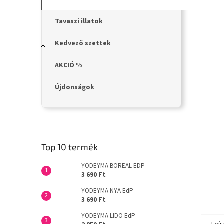
n
e
l
Tavaszi illatok
Kedvező szettek
AKCIÓ %
Újdonságok
Top 10 termék
YODEYMA BOREAL EDP
3 690 Ft
YODEYMA NYA EdP
3 690 Ft
YODEYMA LIDO EdP