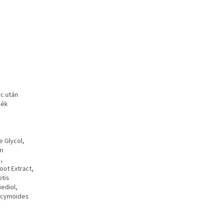
rc után
mék
e Glycol,
um
,
oot Extract,
ptis
nediol,
 Ocymoides