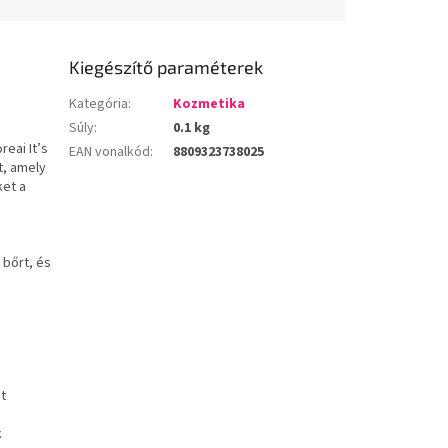
Kiegészítő paraméterek
Kategória
:
Kozmetika
Súly
:
0.1 kg
eai It’s
EAN vonalkód
:
8809323738025
t, amely
ket a
 bőrt, és
át
k