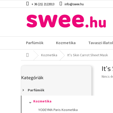
Ugrás
+ 36 (21) 2122013
info@swee.hu
a
fő
tartalomhoz
Parfümök
Kozmetika
Tavaszi illato
Kezdőlap
Kozmetika
It’s Skin Carrot Sheet Mask
O
It’
l
Kategóriák
d
A
Nincs é
Kategóriák
átugrása
a
termék
l
átlagos
s
Parfümök
értéke
5-
ó
ből
p
Kozmetika
0,0
a
YODEYMA Paris Kosmetika
csillag.