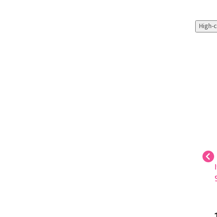
High-
It’s Skin Pomegranate
It’s Skin Tea Tree Sheet
Sheet Mask
Mask
1 000 Ft
1 000 Ft