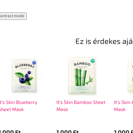
contrast mode
Ez is érdekes aj
It’s Skin Blueberry
It’s Skin Bamboo Sheet
It’s Ski
Sheet Mask
Mask
Mask
1 000 Ft
1 000 Ft
1 000 