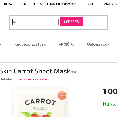
BLOG
FIZETÉSI ÉS SZÁLLÍTÁSI INFORMÁCIÓK
ÁSZF
ADATVÉD
KERESÉS
k
Kedvező szettek
AKCIÓ %
Újdonságok
s Skin Carrot Sheet Mask
3918
rtékelés
Ugrás az értékeléshez
1 0
lése
Egységá
Rakt