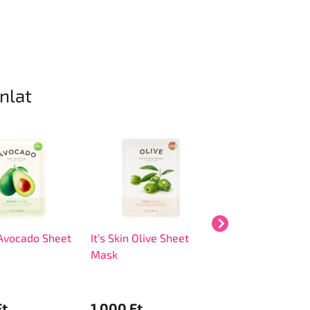
ánlat
n Avocado Sheet
It’s Skin Olive Sheet
It’s Skin Rose Sh
Mask
Mask
Ft
1 000 Ft
1 000 Ft