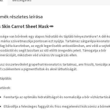
ás
Beszélgetés
mék részletes leírása
’s Skin Carrot Sheet Mask🥕
sége van bőrének egy alapos hidratáló és tápláló kényeztetésre? A dél-kor
n márka szövetmaszkja pontosan ezt nyújtja. Tartalmaz sárgarépa-kivonato
ag béta-karotinban, az egyik legerősebb antioxidánsban, ami védi a sejte
sodástól és segít lassítani az idő előtti öregedés jeleit. Támogatja a bőr
nerációját, miközben véd a káros UV-sugárzás ellen.
sz összetevőként grapefruit-kivonatot is tartalmaz, ami frissíti, tonizálja a
t csökkenteni a pigmentfoltok és akné láthatóságát.
 táplálás
hatások:
Fenntartja az optimális hidratáltságot és normalizálja a bőr vízháztartás
Eltávolítja a felesleges faggyút és friss megjelenést kölcsönöz a bőrne