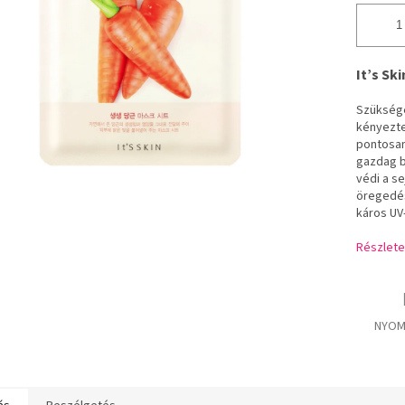
It’s Sk
Szüksége
kényezte
pontosan
gazdag b
védi a se
öregedés
káros UV
Részlete
NYOM