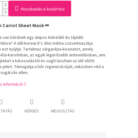
Hozzáadás a kosárhoz
in Carrot Sheet Mask🥕
 van bőrének egy alapos hidratáló és tápláló
tésre? A dél-koreai It’s Skin márka szövetmaszkja
 ezt nyújtja. Tartalmaz sárgarépa-kivonatot, amely
éta-karotinban, az egyik legerősebb antioxidánsban, ami
jteket a károsodástól és segít lassítani az idő előtti
 jeleit. Támogatja a bőr regenerációját, miközben véd a
-sugárzás ellen.
s információ
TATÁS
KÉRDÉS
MEGOSZTÁS