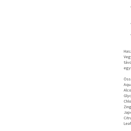
Hasz
Vegy
táv
egys
Öss
Aqua
Alco
Glyc
Chlo
Zing
Japo
Citr
Leaf