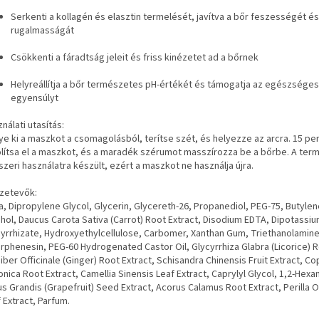
Serkenti a kollagén és elasztin termelését, javítva a bőr feszességét és
rugalmasságát
Csökkenti a fáradtság jeleit és friss kinézetet ad a bőrnek
Helyreállítja a bőr természetes pH-értékét és támogatja az egészséges
egyensúlyt
nálati utasítás:
e ki a maszkot a csomagolásból, terítse szét, és helyezze az arcra. 15 pe
olítsa el a maszkot, és a maradék szérumot masszírozza be a bőrbe. A ter
zeri használatra készült, ezért a maszkot ne használja újra.
zetevők:
, Dipropylene Glycol, Glycerin, Glycereth-26, Propanediol, PEG-75, Butylen
hol, Daucus Carota Sativa (Carrot) Root Extract, Disodium EDTA, Dipotassi
yrrhizate, Hydroxyethylcellulose, Carbomer, Xanthan Gum, Triethanolamine
rphenesin, PEG-60 Hydrogenated Castor Oil, Glycyrrhiza Glabra (Licorice) R
iber Officinale (Ginger) Root Extract, Schisandra Chinensis Fruit Extract, Co
nica Root Extract, Camellia Sinensis Leaf Extract, Caprylyl Glycol, 1,2-Hexa
us Grandis (Grapefruit) Seed Extract, Acorus Calamus Root Extract, Perilla
 Extract, Parfum.