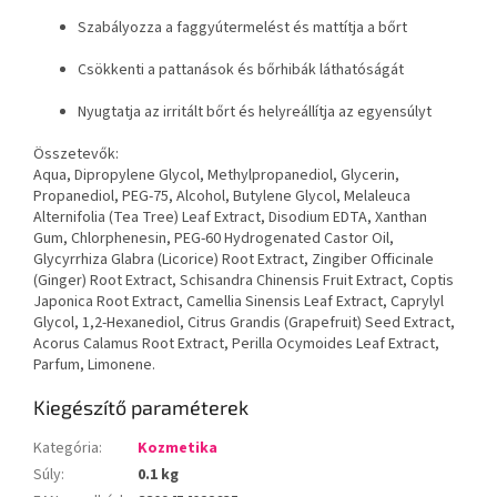
Szabályozza a faggyútermelést és mattítja a bőrt
Csökkenti a pattanások és bőrhibák láthatóságát
Nyugtatja az irritált bőrt és helyreállítja az egyensúlyt
Összetevők:
Aqua, Dipropylene Glycol, Methylpropanediol, Glycerin,
Propanediol, PEG-75, Alcohol, Butylene Glycol, Melaleuca
Alternifolia (Tea Tree) Leaf Extract, Disodium EDTA, Xanthan
Gum, Chlorphenesin, PEG-60 Hydrogenated Castor Oil,
Glycyrrhiza Glabra (Licorice) Root Extract, Zingiber Officinale
(Ginger) Root Extract, Schisandra Chinensis Fruit Extract, Coptis
Japonica Root Extract, Camellia Sinensis Leaf Extract, Caprylyl
Glycol, 1,2-Hexanediol, Citrus Grandis (Grapefruit) Seed Extract,
Acorus Calamus Root Extract, Perilla Ocymoides Leaf Extract,
Parfum, Limonene.
Kiegészítő paraméterek
Kategória
:
Kozmetika
Súly
:
0.1 kg