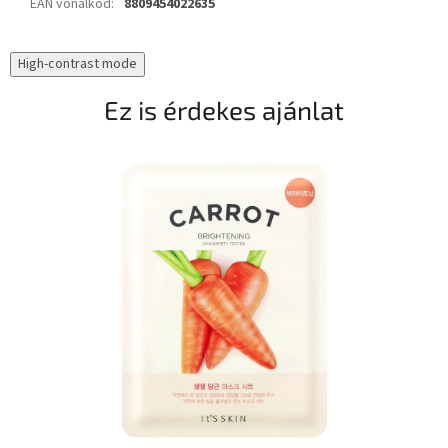
EAN vonalkód
:
8809454022635
High-contrast mode
Ez is érdekes ajánlat