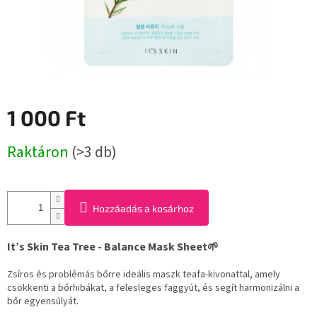
1 000 Ft
Egységár:
Raktáron
(>3 db)
Hozzáadás a kosárhoz
It’s Skin Tea Tree - Balance Mask Sheet🌱
Zsíros és problémás bőrre ideális maszk teafa-kivonattal, amely
csökkenti a bőrhibákat, a felesleges faggyút, és segít harmonizálni a
bőr egyensúlyát.