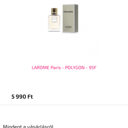
LAROME Paris - POLYGON - 95F
5 990 Ft
5 
L
á
b
l
Mindent a vásárlásról