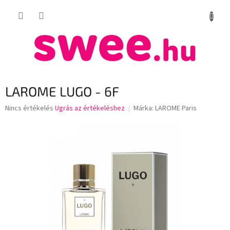
Ugrás
KOSÁR
a
fő
tartalomhoz
LAROME LUGO - 6F
A
Nincs értékelés
Ugrás az értékeléshez
Márka:
LAROME Paris
termék
átlagos
értékelése
5-
ből
0,0
csillag.