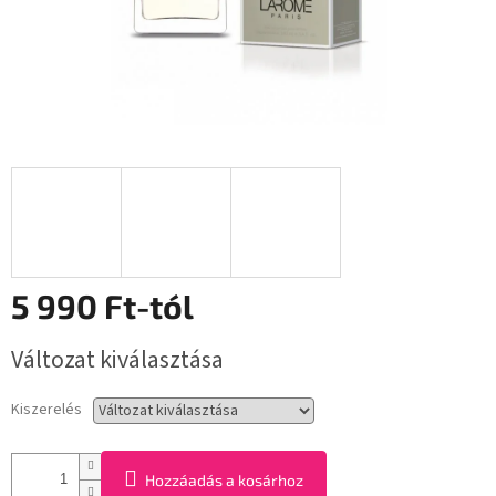
5 990 Ft
-tól
Egységár:
Változat kiválasztása
Kiszerelés
Hozzáadás a kosárhoz