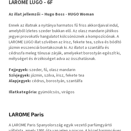
LAROME LUGO - 6F
Az illat jellemzői – Hugo Boss - HUGO Woman
Ennek az illatnak a nyitánya harmatos fű friss akkordjaival indul,
amelyből ízletes szeder bukkan elő. Az olasz mandarin játékos
jegyei provokatív hangulatot kölcsönöznek a kompozíciónak. A
LAROME LUGO illat szívében az írisz, fekete tea, szilva és bódító
jázmin esszenciái bontakoznak ki. Az illatot a szantálfa és
cédrusfa meleg tónusai zárják, amelyeket borostyán egészít ki,
mélységet és érzékiséget adva az összhatásnak.
Fejjegyek:
szeder, fű, olasz mandarin
Szívjegyek:
jázmin, szilva, írisz, fekete tea
Alapjegyek:
cédrus, borostyán, szantálfa
Illatkategória:
gyümölcsös, virágos
LAROME Paris
A LAROME Paris Spanyolország egyik vezető parfümgyártó
vállalata, amely 1991 óta van jelen a piacon. A közel harmincéves