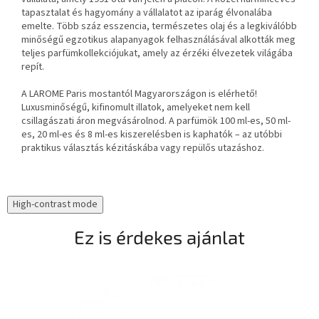
tapasztalat és hagyomány a vállalatot az iparág élvonalába
emelte. Több száz esszencia, természetes olaj és a legkiválóbb
minőségű egzotikus alapanyagok felhasználásával alkották meg
teljes parfümkollekciójukat, amely az érzéki élvezetek világába
repít.
A LAROME Paris mostantól Magyarországon is elérhető!
Luxusminőségű, kifinomult illatok, amelyeket nem kell
csillagászati áron megvásárolnod. A parfümök 100 ml-es, 50 ml-
es, 20 ml-es és 8 ml-es kiszerelésben is kaphatók – az utóbbi
praktikus választás kézitáskába vagy repülős utazáshoz.
High-contrast mode
Ez is érdekes ajánlat