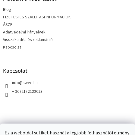
é
Blog
c
FIZETÉSI ÉS SZÁLLÍTÁSI INFORMÁCIÓK
ÁSZF
Adatvédelmi irányelvek
Visszaküldés és reklamáció
Kapcsolat
Kapcsolat
info
@
swee.hu
+ 36 (21) 2122013
Ez a weboldal sütiket használ a legjobb felhasználói élmény