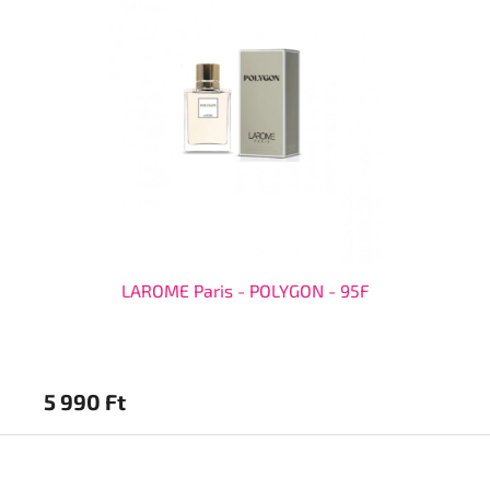
LAROME Paris - POLYGON - 95F
5 990 Ft
5 
L
á