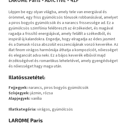
LAROME Paris - ADICTIVE - 41F
Lépjen be egy olyan világba, amely tele van energiával és
örömmel, egy friss gyümölcsös tónusok robbanásával, amelyet
a piros bogyós gyümölcsök és a narancs frissessége ad. Ez a
gyümölcsös szimfónia felébreszti az érzékeidet, és magával
ragadja a frissítő energiájával, amely felállít a székedből, és
inspirál új kalandokra. Engedje, hogy elragadja az édes jasmint
és a Damask rózsa abszolút esszenciájának vonzó keveréke. Az
illat finom virágos harmóniája áthatja a kompozíciót, nőiességet
és eleganciát adva neki. Ez a bájos keverék elbűvöl majd
érzékiségével és romantikus leheletével, amely gyengédséget
és nőiességet hagy maga után.
Illatösszetétel:
Fejjegyek:
narancs, piros bogyós gyümölcsök
Szívjegyek:
jázmin, rózsa
Alapjegyek:
vanília
Illatkategória:
virágos, gyümölcsös
LAROME Paris