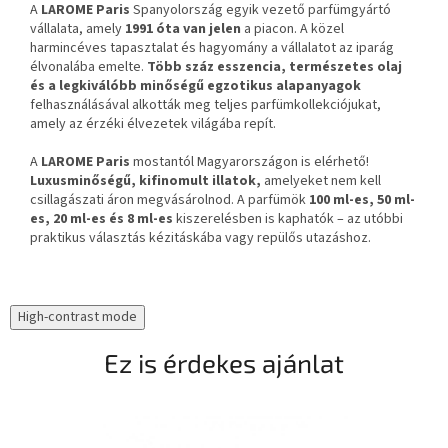
A
LAROME Paris
Spanyolország egyik vezető parfümgyártó
vállalata, amely
1991 óta van jelen
a piacon. A közel
harmincéves tapasztalat és hagyomány a vállalatot az iparág
élvonalába emelte.
Több száz esszencia, természetes olaj
és a legkiválóbb minőségű egzotikus alapanyagok
felhasználásával alkották meg teljes parfümkollekciójukat,
amely az érzéki élvezetek világába repít.
A
LAROME Paris
mostantól Magyarországon is elérhető!
Luxusminőségű, kifinomult illatok,
amelyeket nem kell
csillagászati áron megvásárolnod. A parfümök
100 ml-es, 50 ml-
es, 20 ml-es és 8 ml-es
kiszerelésben is kaphatók – az utóbbi
praktikus választás kézitáskába vagy repülős utazáshoz.
High-contrast mode
Ez is érdekes ajánlat