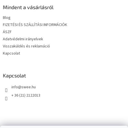
b
l
Mindent a vásárlásról
é
Blog
c
FIZETÉSI ÉS SZÁLLÍTÁSI INFORMÁCIÓK
ÁSZF
Adatvédelmi irányelvek
Visszaküldés és reklamáció
Kapcsolat
Kapcsolat
info
@
swee.hu
+ 36 (21) 2122013