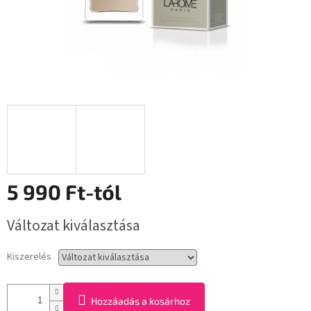
5 990 Ft
-tól
Egységár:
Változat kiválasztása
Kiszerelés
Hozzáadás a kosárhoz