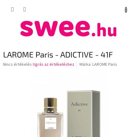
Ugrás
KOSÁR
a
fő
tartalomhoz
LAROME Paris - ADICTIVE - 41F
A
Nincs értékelés
Ugrás az értékeléshez
Márka:
LAROME Paris
termék
átlagos
értékelése
5-
ből
0,0
csillag.