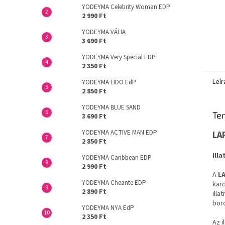
YODEYMA Celebrity Woman EDP
2 990 Ft
YODEYMA VÁLIA
3 690 Ft
YODEYMA Very Special EDP
2 350 Ft
Leír
YODEYMA LIDO EdP
2 850 Ft
YODEYMA BLUE SAND
Ter
3 690 Ft
YODEYMA ACTIVE MAN EDP
LA
2 850 Ft
Ill
YODEYMA Caribbean EDP
2 990 Ft
A
L
YODEYMA Cheante EDP
kard
2 890 Ft
illa
boro
YODEYMA NYA EdP
2 350 Ft
Az i