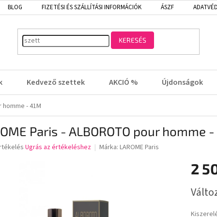
BLOG
FIZETÉSI ÉS SZÁLLÍTÁSI INFORMÁCIÓK
ÁSZF
ADATVÉD
KERESÉS
k
Kedvező szettek
AKCIÓ %
Újdonságok
r homme - 41M
OME Paris - ALBOROTO pour homme -
rtékelés
Ugrás az értékeléshez
Márka:
LAROME Paris
2 5
lése
Egységá
Válto
Kiszerel