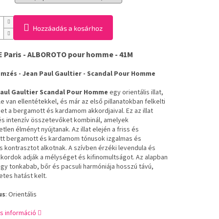
Hozzáadás a kosárhoz
 Paris - ALBOROTO pour homme - 41M
lemzés - Jean Paul Gaultier - Scandal Pour Homme
aul Gaultier Scandal Pour Homme
egy orientális illat,
e van ellentétekkel, és már az első pillanatokban felkelti
met a bergamott és kardamom akkordjaival. Ez az illat
s intenzív összetevőket kombinál, amelyek
etlen élményt nyújtanak. Az illat elején a friss és
tt bergamott és kardamom tónusok izgalmas és
s kontrasztot alkotnak. A szívben érzéki levendula és
kkordok adják a mélységet és kifinomultságot. Az alapban
ágy tonkabab, bőr és pacsuli harmóniája hosszú távú,
tes hatást kelt.
us
: Orientális
s információ