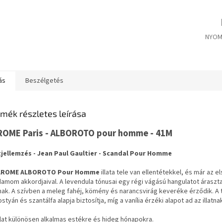
NYOM
ás
Beszélgetés
mék részletes leírása
ROME Paris - ALBOROTO pour homme - 41M
atjellemzés - Jean Paul Gaultier - Scandal Pour Homme
AROME ALBOROTO Pour Homme
illata tele van ellentétekkel, és már az e
amom akkordjaival. A levendula tónusai egy régi vágású hangulatot áraszta
tnak. A szívben a meleg fahéj, kömény és narancsvirág keveréke érződik. A 
styán és szantálfa alapja biztosítja, míg a vanília érzéki alapot ad az illatna
llat különösen alkalmas estékre és hideg hónapokra.