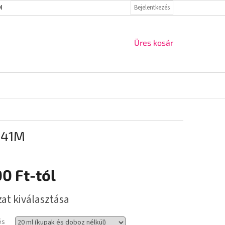
ELMI IRÁNYELVEK
VISSZAKÜLDÉS ÉS REKLAMÁCIÓ
Bejelentkezés
KAPCSOLAT
KOSÁR
Üres kosár
 41M
00 Ft
-tól
r:
zat kiválasztása
és