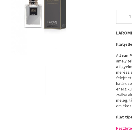
LAROME
Illatjel
A
Jean P
amely tel
a figyel
merész é
felejthet
határozo
energiku
zsálya a
meleg, l
emlékeze
Illat típ
Részlete