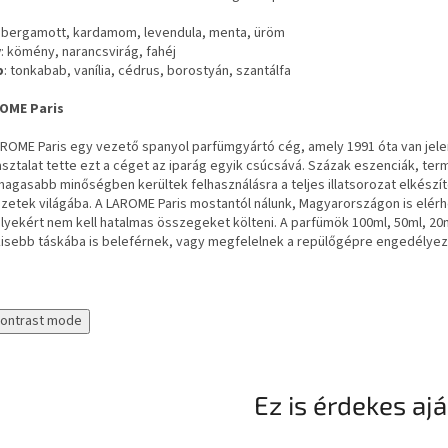
: bergamott, kardamom, levendula, menta, üröm
v
: kömény, narancsvirág, fahéj
p
: tonkabab, vanília, cédrus, borostyán, szantálfa
OME Paris
AROME Paris egy vezető spanyol parfümgyártó cég, amely 1991 óta van jel
sztalat tette ezt a céget az iparág egyik csúcsává. Százak eszenciák, te
agasabb minőségben kerültek felhasználásra a teljes illatsorozat elkészí
zetek világába. A LAROME Paris mostantól nálunk, Magyarországon is elérhető
lyekért nem kell hatalmas összegeket költeni. A parfümök 100ml, 50ml, 20
kisebb táskába is beleférnek, vagy megfelelnek a repülőgépre engedélyez
contrast mode
Ez is érdekes aj