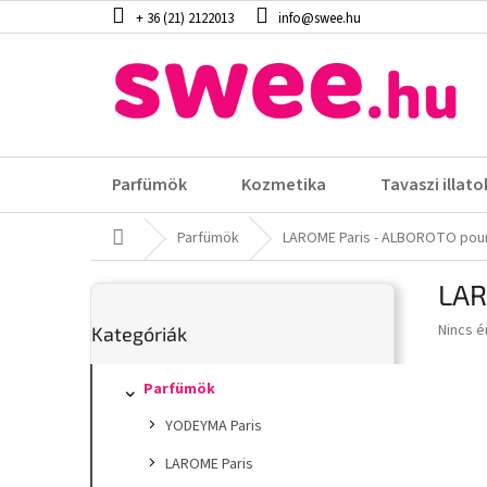
Ugrás
+ 36 (21) 2122013
info@swee.hu
a
fő
tartalomhoz
Parfümök
Kozmetika
Tavaszi illato
Kezdőlap
Parfümök
LAROME Paris - ALBOROTO pou
O
LAR
l
Kategóriák
d
A
Nincs é
Kategóriák
átugrása
a
termék
l
átlagos
s
Parfümök
értéke
5-
ó
YODEYMA Paris
ből
p
0,0
a
LAROME Paris
csillag.