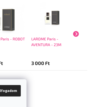
Paris - ROBOT
LAROME Paris -
LAROME Paris -
AVENTURA - 23M
- 25M
Ft
3 000 Ft
2 500 Ft
lfogadom