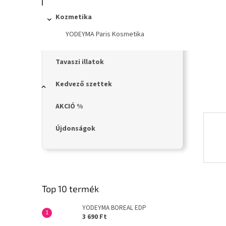
n
e
Kozmetika
l
YODEYMA Paris Kosmetika
Tavaszi illatok
Kedvező szettek
AKCIÓ %
Újdonságok
Top 10 termék
YODEYMA BOREAL EDP
3 690 Ft