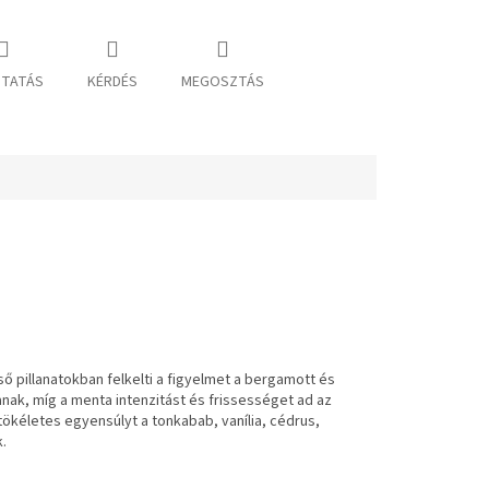
TATÁS
KÉRDÉS
MEGOSZTÁS
lső pillanatokban felkelti a figyelmet a bergamott és
nak, míg a menta intenzitást és frissességet ad az
tökéletes egyensúlyt a tonkabab, vanília, cédrus,
k.