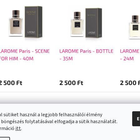
LAROME Paris - SCENE
LAROME Paris - BOTTLE
LAROME 
FOR HIM - 40M
- 35M
- 24M
2 500 Ft
2 500 Ft
2 500 
l sütiket használ a legjobb felhasználói élmény
E
 böngészés folytatásával elfogadja a sütik használatát.
a vásárlásról
Kapcsolat
ormáció
itt
.