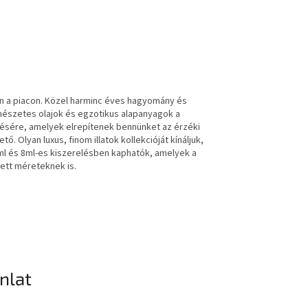
en a piacon. Közel harminc éves hagyomány és
rmészetes olajok és egzotikus alapanyagok a
tésére, amelyek elrepítenek bennünket az érzéki
. Olyan luxus, finom illatok kollekcióját kínáljuk,
ml és 8ml-es kiszerelésben kaphatók, amelyek a
ett méreteknek is.
ánlat