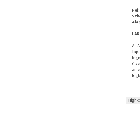
Fej
Szí
Ala
LAR
A L
tapa
legm
élve
ame
leg
High-