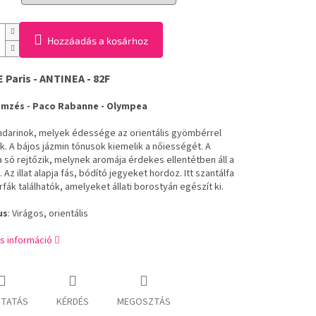
Hozzáadás a kosárhoz
Paris - ANTINEA - 82F
lemzés - Paco Rabanne - Olympea
ndarinok, melyek édessége az orientális gyömbérrel
k. A bájos jázmin tónusok kiemelik a nőiességét. A
a só rejtőzik, melynek aromája érdekes ellentétben áll a
l. Az illat alapja fás, bódító jegyeket hordoz. Itt szantálfa
fák találhatók, amelyeket állati borostyán egészít ki.
us
: Virágos, orientális
s információ
TATÁS
KÉRDÉS
MEGOSZTÁS