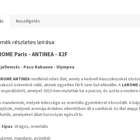
ás
Beszélgetés
mék részletes leírása
ROME Paris - ANTINEA - 82F
atjellemzés - Paco Rabanne - Olympea
AROME ANTINEA
rendkívül nőies illat, amely a kedvelt klasszikusokat ötvözi
akozó istennővé válik, akinek egyetlen férfi sem tud ellenállni. A
LAROME 
l inspirálódott, amelyet 2015-ben mutattak be a piacon, és azóta a modern 
s mandarinok, melyek édessége az orientális gyömbérrel ötvöződik. A bájo
ejtőzik, melynek aromája érdekes ellentétben áll a vaníliával. Az illat alapja
lhatók, amelyeket állati borostyán egészít ki.
t típus
: Virágos, orientális
: jázmin, mandarin, gyömbér