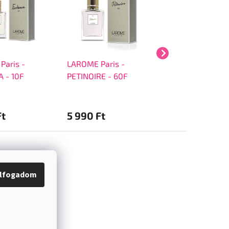
Paris -
LAROME Paris -
LAROME Paris -
 - 10F
PETINOIRE - 60F
BEDUINE - 33F
Ft
5 990 Ft
8 990 Ft
lfogadom