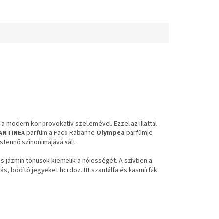
 a modern kor provokatív szellemével. Ezzel az illattal
ANTINEA
parfüm a Paco Rabanne
Olympea
parfümje
istennő szinonimájává vált.
s jázmin tónusok kiemelik a nőiességét. A szívben a
 fás, bódító jegyeket hordoz. Itt szantálfa és kasmírfák