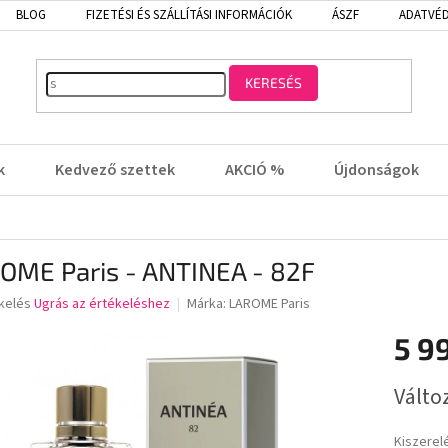
BLOG
FIZETÉSI ÉS SZÁLLÍTÁSI INFORMÁCIÓK
ÁSZF
ADATVÉD
KERESÉS
k
Kedvező szettek
AKCIÓ %
Újdonságok
OME Paris - ANTINEA - 82F
kelés
Ugrás az értékeléshez
Márka:
LAROME Paris
5 9
lése
Egységá
Válto
Kiszerel