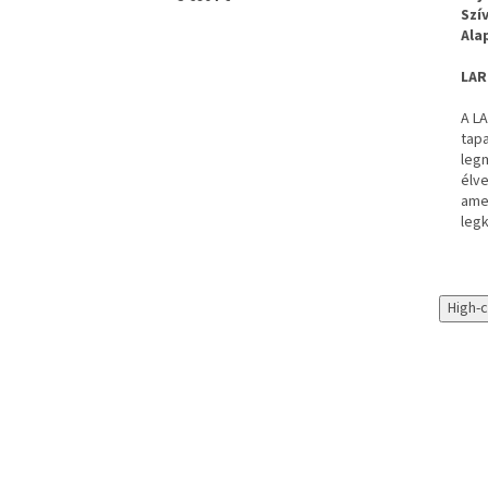
Szí
Ala
LAR
A L
tapa
legm
élve
ame
leg
High-