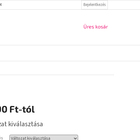
ELMI IRÁNYELVEK
VISSZAKÜLDÉS ÉS REKLAMÁCIÓ
Bejelentkezés
KAPCSOLAT
KOSÁR
Üres kosár
90 Ft
-tól
r:
zat kiválasztása
és