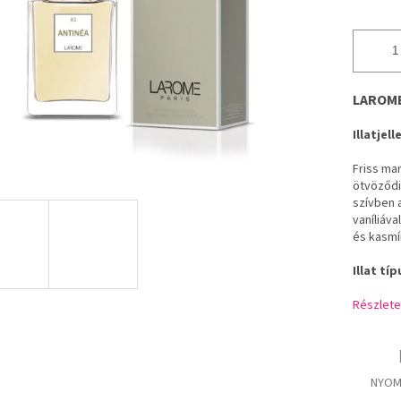
LAROME 
Illatjel
Friss ma
ötvöződi
szívben 
vaníliáva
és kasmír
Illat típ
Részlete
NYOM