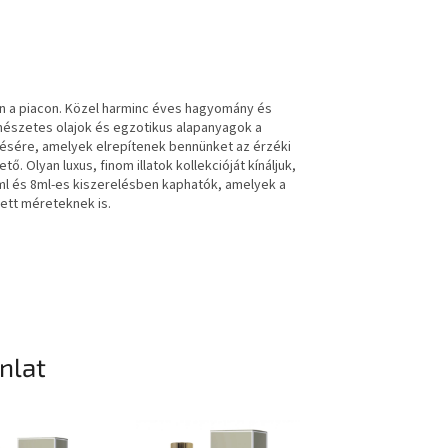
en a piacon. Közel harminc éves hagyomány és
rmészetes olajok és egzotikus alapanyagok a
tésére, amelyek elrepítenek bennünket az érzéki
. Olyan luxus, finom illatok kollekcióját kínáljuk,
ml és 8ml-es kiszerelésben kaphatók, amelyek a
ett méreteknek is.
ánlat