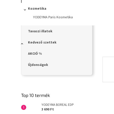
n
e
Kozmetika
l
YODEYMA Paris Kosmetika
Tavaszi illatok
Kedvező szettek
AKCIÓ %
Újdonságok
Top 10 termék
YODEYMA BOREAL EDP
3 690 Ft