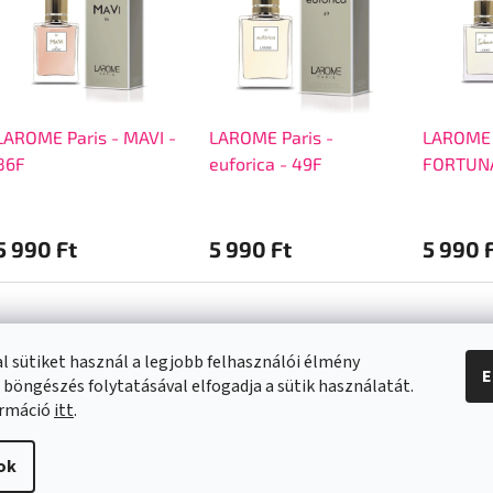
LAROME Paris - MAVI -
LAROME Paris -
LAROME 
86F
euforica - 49F
FORTUNA
5 990 Ft
5 990 Ft
5 990 
l sütiket használ a legjobb felhasználói élmény
E
 böngészés folytatásával elfogadja a sütik használatát.
a vásárlásról
Kapcsolat
ormáció
itt
.
info
@
swee.hu
ok
 SZÁLLÍTÁSI
+ 36 (21) 2122013