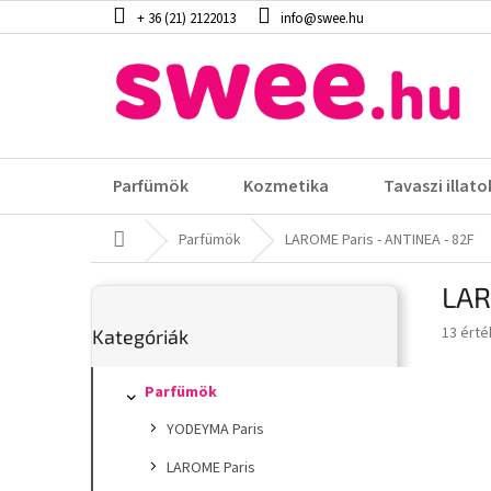
Ugrás
+ 36 (21) 2122013
info@swee.hu
a
fő
tartalomhoz
Parfümök
Kozmetika
Tavaszi illato
Kezdőlap
Parfümök
LAROME Paris - ANTINEA - 82F
O
LAR
l
Kategóriák
d
A
13 érté
Kategóriák
átugrása
a
termék
l
átlagos
s
Parfümök
értéke
5-
ó
YODEYMA Paris
ből
p
4,2
a
LAROME Paris
csillag.