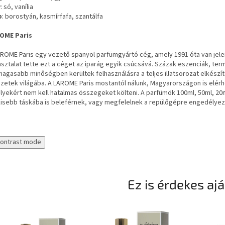
v
: só, vanília
p
: borostyán, kasmírfafa, szantálfa
OME Paris
AROME Paris egy vezető spanyol parfümgyártó cég, amely 1991 óta van jel
sztalat tette ezt a céget az iparág egyik csúcsává. Százak eszenciák, te
agasabb minőségben kerültek felhasználásra a teljes illatsorozat elkészí
zetek világába. A LAROME Paris mostantól nálunk, Magyarországon is elérhető
lyekért nem kell hatalmas összegeket költeni. A parfümök 100ml, 50ml, 20
kisebb táskába is beleférnek, vagy megfelelnek a repülőgépre engedélyez
contrast mode
Ez is érdekes aj