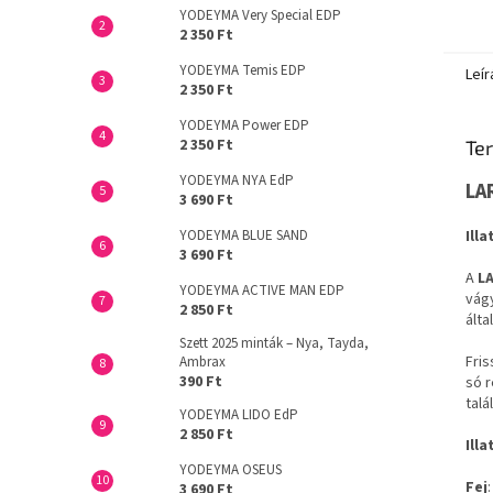
YODEYMA Very Special EDP
2 350 Ft
YODEYMA Temis EDP
Leír
2 350 Ft
YODEYMA Power EDP
2 350 Ft
Ter
YODEYMA NYA EdP
LA
3 690 Ft
YODEYMA BLUE SAND
Ill
3 690 Ft
A
L
YODEYMA ACTIVE MAN EDP
vágy
2 850 Ft
álta
Szett 2025 minták – Nya, Tayda,
Fris
Ambrax
390 Ft
só r
talá
YODEYMA LIDO EdP
2 850 Ft
Illa
YODEYMA OSEUS
Fej
3 690 Ft