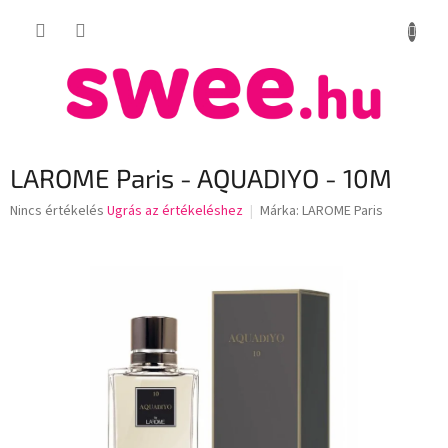
Ugrás
KOSÁR
a
fő
tartalomhoz
LAROME Paris - AQUADIYO - 10M
A
Nincs értékelés
Ugrás az értékeléshez
Márka:
LAROME Paris
termék
átlagos
értékelése
5-
ből
0,0
csillag.