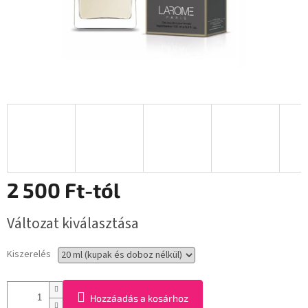
2 500 Ft
-tól
Egységár:
Változat kiválasztása
Kiszerelés
Hozzáadás a kosárhoz