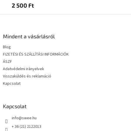
2 500 Ft
2 
L
á
b
l
Mindent a vásárlásról
é
Blog
c
FIZETÉSI ÉS SZÁLLÍTÁSI INFORMÁCIÓK
ÁSZF
Adatvédelmi irányelvek
Visszaküldés és reklamáció
Kapcsolat
Kapcsolat
info
@
swee.hu
+ 36 (21) 2122013