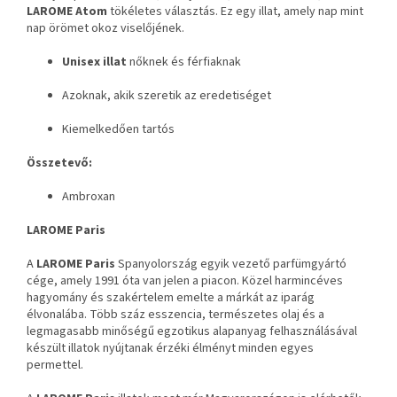
LAROME Atom
tökéletes választás. Ez egy illat, amely nap mint
nap örömet okoz viselőjének.
Unisex illat
nőknek és férfiaknak
Azoknak, akik szeretik az eredetiséget
Kiemelkedően tartós
Összetevő:
Ambroxan
LAROME Paris
A
LAROME Paris
Spanyolország egyik vezető parfümgyártó
cége, amely 1991 óta van jelen a piacon. Közel harmincéves
hagyomány és szakértelem emelte a márkát az iparág
élvonalába. Több száz esszencia, természetes olaj és a
legmagasabb minőségű egzotikus alapanyag felhasználásával
készült illatok nyújtanak érzéki élményt minden egyes
permettel.