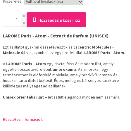
Kiszerelés
Hozzáadás a kosárhoz
LAROME Paris - Atom - Extract de Parfum (UNISEX)
Ezt az illatot gyakran összetévesztik az
Escentric Molecules -
Molecule 02
-vel, azonban ez egy eredeti illat:
LAROME Paris - Atom
.
A
LAROME Paris - Atom
egy tiszta, friss és modern illat, amely
egyetlen összetevőre épül:
ambroxanra
. Az ambroxan egy
természetben is előforduló molekula, amely rendkívül intenzív és
hosszan tartó illatot biztosít. Édes, meleg és bársonyos karaktere
különleges mélységet ad az illatnak.
Unisex orientális illat
– letisztult elegancia minden nem számára.
Részletes információ