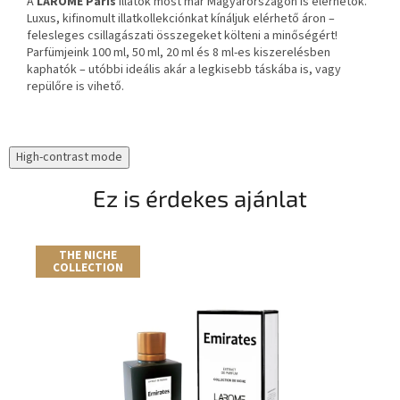
A
LAROME Paris
illatok most már Magyarországon is elérhetők.
Luxus, kifinomult illatkollekciónkat kínáljuk elérhető áron –
felesleges csillagászati összegeket költeni a minőségért!
Parfümjeink 100 ml, 50 ml, 20 ml és 8 ml-es kiszerelésben
kaphatók – utóbbi ideális akár a legkisebb táskába is, vagy
repülőre is vihető.
High-contrast mode
Ez is érdekes ajánlat
THE NICHE
A
COLLECTION