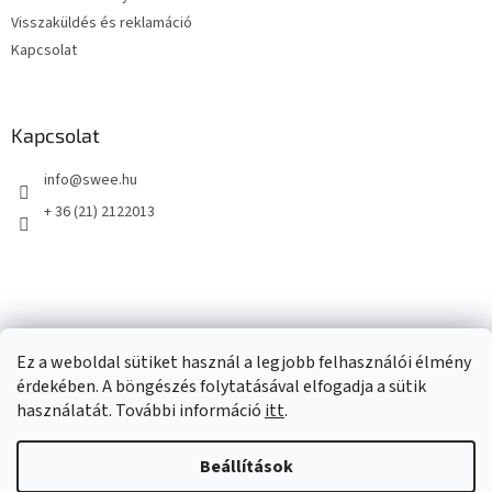
Visszaküldés és reklamáció
Kapcsolat
Kapcsolat
info
@
swee.hu
+ 36 (21) 2122013
Ez a weboldal sütiket használ a legjobb felhasználói élmény
érdekében. A böngészés folytatásával elfogadja a sütik
használatát. További információ
itt
.
Beállítások
Shoptet készítette