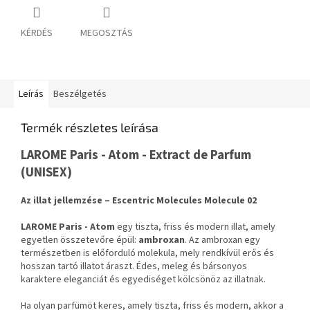
KÉRDÉS
MEGOSZTÁS
Leírás
Beszélgetés
Termék részletes leírása
LAROME Paris - Atom - Extract de Parfum
(UNISEX)
Az illat jellemzése – Escentric Molecules Molecule 02
LAROME Paris - Atom
egy tiszta, friss és modern illat, amely
egyetlen összetevőre épül:
ambroxan
. Az ambroxan egy
természetben is előforduló molekula, mely rendkívül erős és
hosszan tartó illatot áraszt. Édes, meleg és bársonyos
karaktere eleganciát és egyediséget kölcsönöz az illatnak.
Ha olyan parfümöt keres, amely tiszta, friss és modern, akkor a