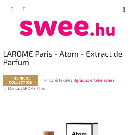
Ugrás
KOSÁR
a
fő
tartalomhoz
LAROME Paris - Atom - Extract de
Parfum
THE NICHE
A
Nincs értékelés
Ugrás az értékeléshez
COLLECTION
termék
Márka:
LAROME Paris
átlagos
értékelése
5-
ből
0,0
csillag.