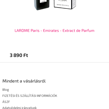
LAROME Paris - Emirates - Extract de Parfum
3 890 Ft
3 
L
á
b
l
Mindent a vásárlásról
é
Blog
c
FIZETÉSI ÉS SZÁLLÍTÁSI INFORMÁCIÓK
ÁSZF
Adatvédelmi irányelvek