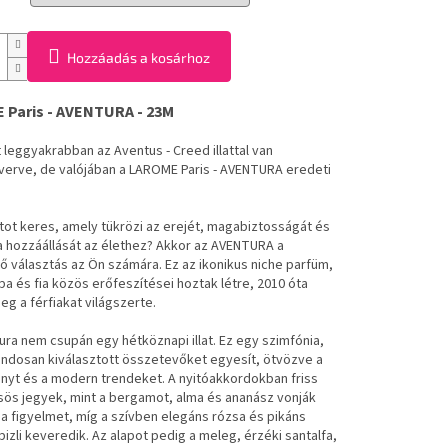
Hozzáadás a kosárhoz
 Paris - AVENTURA - 23M
at leggyakrabban az Aventus - Creed illattal van
erve, de valójában a LAROME Paris - AVENTURA eredeti
atot keres, amely tükrözi az erejét, magabiztosságát és
a hozzáállását az élethez? Akkor az AVENTURA a
ő választás az Ön számára. Ez az ikonikus niche parfüm,
pa és fia közös erőfeszítései hoztak létre, 2010 óta
eg a férfiakat világszerte.
ura nem csupán egy hétköznapi illat. Ez egy szimfónia,
ndosan kiválasztott összetevőket egyesít, ötvözve a
yt és a modern trendeket. A nyitóakkordokban friss
ös jegyek, mint a bergamot, alma és ananász vonják
a figyelmet, míg a szívben elegáns rózsa és pikáns
bizli keveredik. Az alapot pedig a meleg, érzéki santalfa,