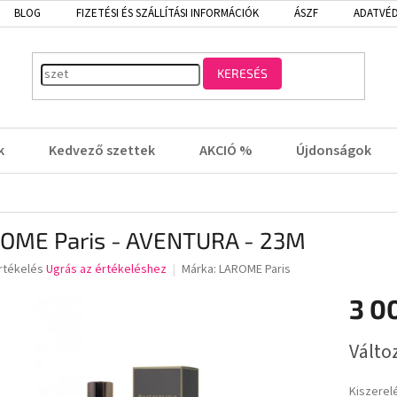
BLOG
FIZETÉSI ÉS SZÁLLÍTÁSI INFORMÁCIÓK
ÁSZF
ADATVÉD
KERESÉS
k
Kedvező szettek
AKCIÓ %
Újdonságok
OME Paris - AVENTURA - 23M
rtékelés
Ugrás az értékeléshez
Márka:
LAROME Paris
3 0
lése
Egységá
Válto
Kiszerel