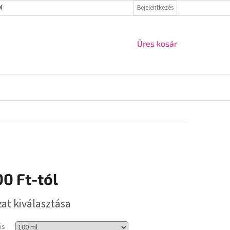
ELMI IRÁNYELVEK
VISSZAKÜLDÉS ÉS REKLAMÁCIÓ
Bejelentkezés
KAPCSOLAT
KOSÁR
Üres kosár
00 Ft
-tól
r:
zat kiválasztása
és