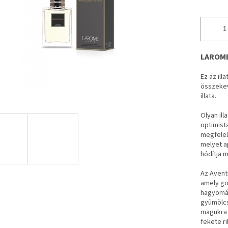
LAROME
Ez az ill
összekev
illata.
Olyan ill
optimist
megfelel
melyet a
hódítja m
Az Avent
amely go
hagyomán
gyümölcs
magukra 
fekete ri