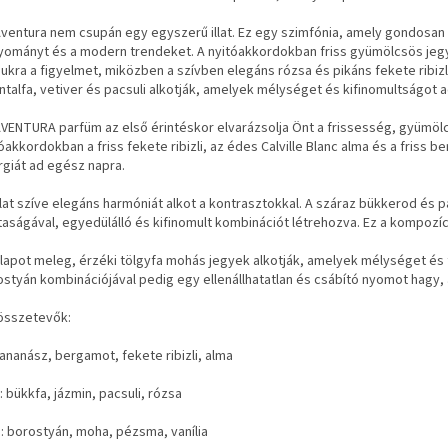
ventura nem csupán egy egyszerű illat. Ez egy szimfónia, amely gondosan
yományt és a modern trendeket. A nyitóakkordokban friss gyümölcsös jegy
kra a figyelmet, miközben a szívben elegáns rózsa és pikáns fekete ribizli
ntalfa, vetiver és pacsuli alkotják, amelyek mélységet és kifinomultságot ad
VENTURA parfüm az első érintéskor elvarázsolja Önt a frissesség, gyümölc
óakkordokban a friss fekete ribizli, az édes Calville Blanc alma és a friss 
giát ad egész napra.
llat szíve elegáns harmóniát alkot a kontrasztokkal. A száraz bükkerod és 
taságával, egyedülálló és kifinomult kombinációt létrehozva. Ez a kompozí
lapot meleg, érzéki tölgyfa mohás jegyek alkotják, amelyek mélységet és t
styán kombinációjával pedig egy ellenállhatatlan és csábító nyomot hagy, 
tösszetevők:
 ananász, bergamot, fekete ribizli, alma
: bükkfa, jázmin, pacsuli, rózsa
: borostyán, moha, pézsma, vanília