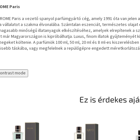
OME Paris
ROME Paris a vezető spanyol parfümgyártó cég, amely 1991 óta van jelen a 
a vállalatot a szakma élvonalába. Számtalan eszenciát, természetes olajat 
magasabb minőségű illatanyagok elkészítéséhez, amelyek elrepítenek a sz
 már Magyarországon is kipróbálhatja. Luxus, finom illatok gyűjteményét k
egeket költenie. A parfümök 100 ml, 50 ml, 20 ml és 8 ml-es kiszerelésben
kisebb táskába, vagy megfelelnek a repülőgépre engedett méretkorlátozá
contrast mode
Ez is érdekes aj