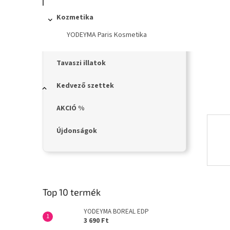
n
e
Kozmetika
l
YODEYMA Paris Kosmetika
Tavaszi illatok
Kedvező szettek
AKCIÓ %
Újdonságok
Top 10 termék
YODEYMA BOREAL EDP
3 690 Ft