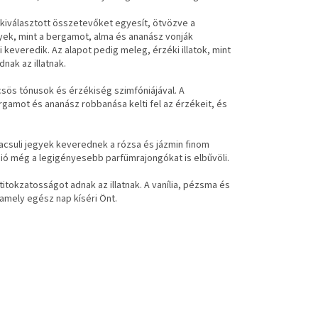
 kiválasztott összetevőket egyesít, ötvözve a
ek, mint a bergamot, alma és ananász vonják
 keveredik. Az alapot pedig meleg, érzéki illatok, mint
nak az illatnak.
sös tónusok és érzékiség szimfóniájával. A
bergamot és ananász robbanása kelti fel az érzékeit, és
pacsuli jegyek keverednek a rózsa és jázmin finom
ció még a legigényesebb parfümrajongókat is elbűvöli.
itokzatosságot adnak az illatnak. A vanília, pézsma és
amely egész nap kíséri Önt.