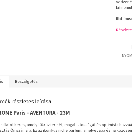
vetiver 
kifinomul
Illattípu
Részlete
NYOM
ás
Beszélgetés
mék részletes leírása
ROME Paris - AVENTURA - 23M
n illatot keres, amely tükrözi erejét, magabiztosságát és optimista hozzá
sztás Ön számára. Ez az ikonikus niche parfüm, amelyet apa és fia közösen a