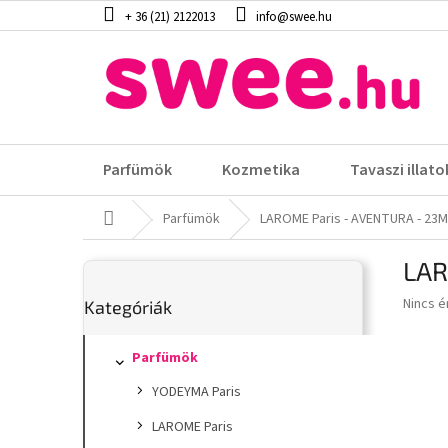
Ugrás
+ 36 (21) 2122013
info@swee.hu
a
fő
tartalomhoz
Parfümök
Kozmetika
Tavaszi illato
Kezdőlap
Parfümök
LAROME Paris - AVENTURA - 23M
O
LAR
l
Kategóriák
d
A
Nincs é
Kategóriák
átugrása
a
termék
l
átlagos
s
Parfümök
értéke
5-
ó
YODEYMA Paris
ből
p
0,0
a
LAROME Paris
csillag.