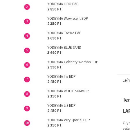
YODEYMA LIDO EdP
2 850 Ft
YODEYMA Wow scent EDP
2 350 Ft
YODEYMA TAYDA EdP
3 690 Ft
YODEYMA BLUE SAND
3 690 Ft
YODEYMA Celebrity Woman EDP
2 990 Ft
YODEYMA Iris EDP
Leír
2 450 Ft
YODEYMA WHITE SUMMER
2 350 Ft
Ter
YODEYMA LIS EDP
LA
2 450 Ft
YODEYMA Very Special EDP
Olya
2 350 Ft
vála