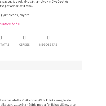
és pacsuli jegyek alkotják, amelyek mélységet és
tságot adnak az illatnak.
s: gyümölcsös, chypre
s információ
TATÁS
KÉRDÉS
MEGOSZTÁS
állását az élethez? Akkor az AVENTURA a megfelelő
lkottak, 2010 óta hódítja meg a férfiakat világszerte.