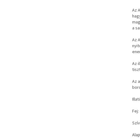
Az A
hag
magu
a sa
Az A
nyit
ener
Az i
tisz
Az a
boro
Illa
Fej:
Szív
Alap