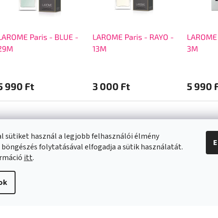
LAROME Paris - BLUE -
LAROME Paris - RAYO -
LAROME P
29M
13M
3M
5 990 Ft
3 000 Ft
5 990 
l sütiket használ a legjobb felhasználói élmény
E
 böngészés folytatásával elfogadja a sütik használatát.
a vásárlásról
Kapcsolat
ormáció
itt
.
info
@
swee.hu
ok
 SZÁLLÍTÁSI
+ 36 (21) 2122013
ÓK