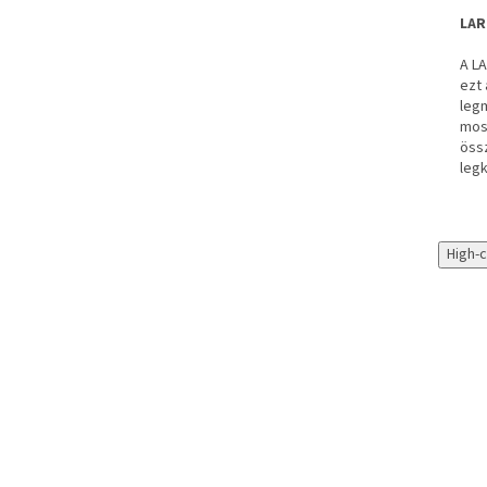
LAR
A LA
ezt 
leg
most
össz
leg
High-