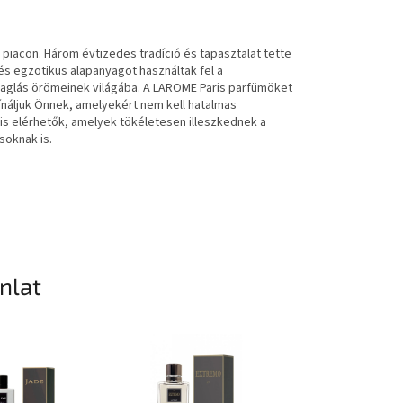
piacon. Három évtizedes tradíció és tapasztalat tette
és egzotikus alapanyagot használtak fel a
aglás örömeinek világába. A LAROME Paris parfümöket
ínáljuk Önnek, amelyekért nem kell hatalmas
 is elérhetők, amelyek tökéletesen illeszkednek a
soknak is.
ánlat