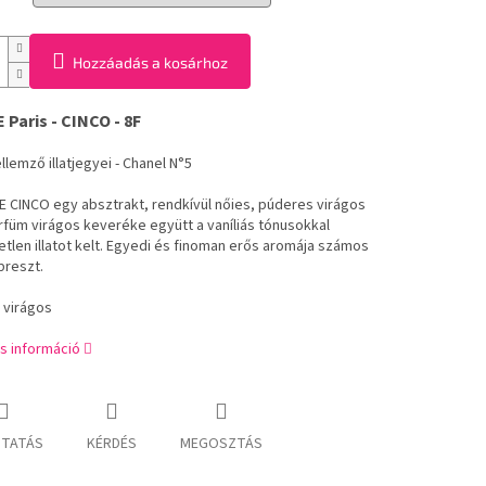
Hozzáadás a kosárhoz
Paris - CINCO - 8F
llemző illatjegyei -
Chanel N°5
 CINCO egy absztrakt, rendkívül nőies, púderes virágos
parfüm virágos keveréke együtt a vaníliás tónusokkal
etlen illatot kelt. Egyedi és finoman erős aromája számos
breszt.
: virágos
s információ
TATÁS
KÉRDÉS
MEGOSZTÁS