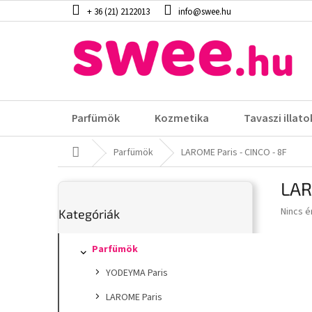
Ugrás
+ 36 (21) 2122013
info@swee.hu
a
fő
tartalomhoz
Parfümök
Kozmetika
Tavaszi illato
Kezdőlap
Parfümök
LAROME Paris - CINCO - 8F
O
LAR
l
Kategóriák
d
A
Nincs é
Kategóriák
átugrása
a
termék
l
átlagos
s
Parfümök
értéke
5-
ó
YODEYMA Paris
ből
p
0,0
a
LAROME Paris
csillag.