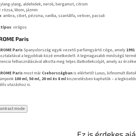
: ylang-ylang, aldehidek, neroli, bergamot, citrom
v
: rózsa, liliom, jázmin
p
: ambra, cibet, pézsma, vanília, szantálfa, vetiver, pacsuli
ttípus
: virágos
ROME Paris
AROME Paris
Spanyolország egyik vezető parfümgyártó cége, amely
1991
asztalatával a legjobbak közé emelkedett. A legmagasabb minőségű termé
encia felhasználásával alkotta meg teljes illatkollekcióját, amely az érzék
AROME Paris
most már
Csehországban
is elérhető! Luxus, kifinomult illa
fümjeink
100 ml, 50 ml, 20 ml és 8 ml
kiszerelésben kaphatók – a legkisebb
lős utazáshoz is.
contrast mode
Ez is érdekes aj