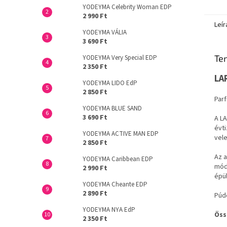
YODEYMA Celebrity Woman EDP
2 990 Ft
Leír
YODEYMA VÁLIA
3 690 Ft
Ter
YODEYMA Very Special EDP
2 350 Ft
LA
YODEYMA LIDO EdP
2 850 Ft
Parf
YODEYMA BLUE SAND
3 690 Ft
A LA
évti
YODEYMA ACTIVE MAN EDP
vele
2 850 Ft
Az a
YODEYMA Caribbean EDP
módo
2 990 Ft
épül
YODEYMA Cheante EDP
2 890 Ft
Púde
YODEYMA NYA EdP
Öss
2 350 Ft