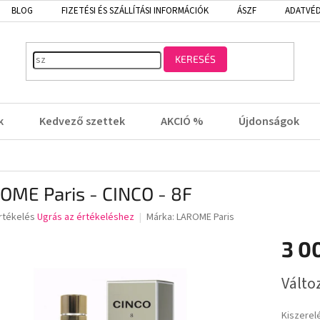
BLOG
FIZETÉSI ÉS SZÁLLÍTÁSI INFORMÁCIÓK
ÁSZF
ADATVÉD
KERESÉS
k
Kedvező szettek
AKCIÓ %
Újdonságok
OME Paris - CINCO - 8F
rtékelés
Ugrás az értékeléshez
Márka:
LAROME Paris
3 0
lése
Egységá
Válto
Kiszerel