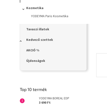
n
e
Kozmetika
l
YODEYMA Paris Kosmetika
Tavaszi illatok
Kedvező szettek
AKCIÓ %
Újdonságok
Top 10 termék
YODEYMA BOREAL EDP
3 690 Ft