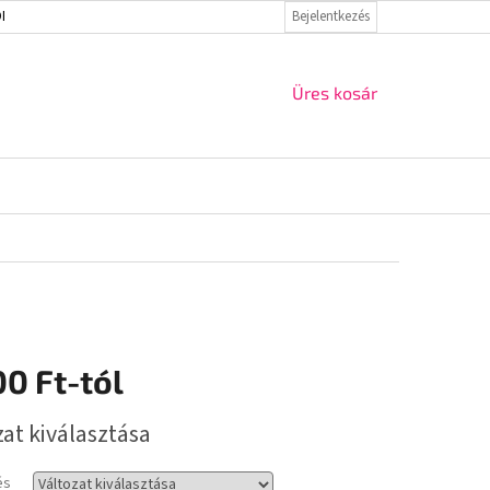
ELMI IRÁNYELVEK
VISSZAKÜLDÉS ÉS REKLAMÁCIÓ
Bejelentkezés
KAPCSOLAT
KOSÁR
Üres kosár
00 Ft
-tól
r:
zat kiválasztása
és