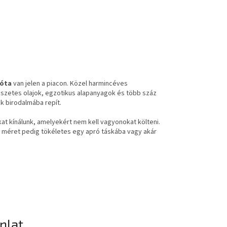
 óta
van jelen a piacon. Közel harmincéves
szetes olajok, egzotikus alapanyagok és több száz
ek birodalmába repít.
tokat kínálunk, amelyekért nem kell vagyonokat költeni.
 méret pedig tökéletes egy apró táskába vagy akár
ánlat