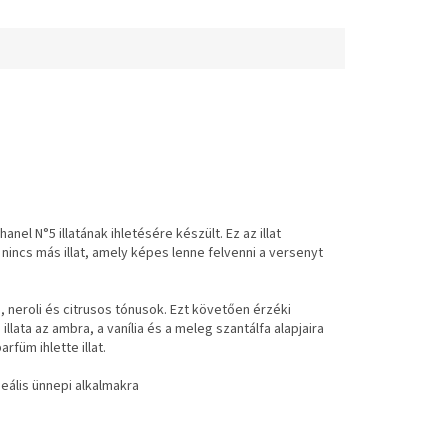
el N°5 illatának ihletésére készült. Ez az illat
nincs más illat, amely képes lenne felvenni a versenyt
, neroli és citrusos tónusok. Ezt követően érzéki
llata az ambra, a vanília és a meleg szantálfa alapjaira
rfüm ihlette illat.
deális ünnepi alkalmakra