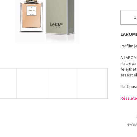
LAROME 
Parfüm je
A LAROME
illat. E 
felejthet
érzést é
Illattípus
Részlete
NYOM