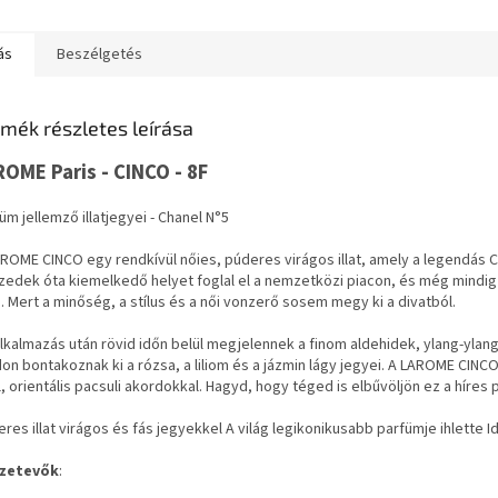
ás
Beszélgetés
mék részletes leírása
ROME Paris - CINCO - 8F
üm jellemző illatjegyei -
Chanel N°5
ROME CINCO egy rendkívül nőies, púderes virágos illat, amely a legendás Chan
zedek óta kiemelkedő helyet foglal el a nemzetközi piacon, és még mindig 
. Mert a minőség, a stílus és a női vonzerő sosem megy ki a divatból.
lkalmazás után rövid időn belül megjelennek a finom aldehidek, ylang-ylang
n bontakoznak ki a rózsa, a liliom és a jázmin lágy jegyei. A LAROME CINCO i
, orientális pacsuli akordokkal. Hagyd, hogy téged is elbűvöljön ez a híres pa
res illat virágos és fás jegyekkel A világ legikonikusabb parfümje ihlette I
zetevők
: