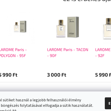
LAROME Paris -
LAROME Paris - TACON
LAROME P
POLYGON - 95F
- 90F
- 92F
5 990 Ft
3 000 Ft
5 990 
l sütiket használ a legjobb felhasználói élmény
E
 böngészés folytatásával elfogadja a sütik használatát.
a vásárlásról
Kapcsolat