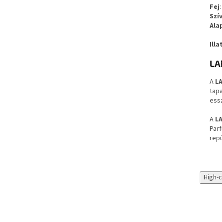
Fej
Szí
Ala
Illa
LA
A
L
tap
essz
A
L
Par
repü
High-