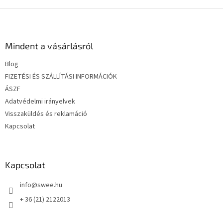
L
á
b
l
Mindent a vásárlásról
é
Blog
c
FIZETÉSI ÉS SZÁLLÍTÁSI INFORMÁCIÓK
ÁSZF
Adatvédelmi irányelvek
Visszaküldés és reklamáció
Kapcsolat
Kapcsolat
info
@
swee.hu
+ 36 (21) 2122013