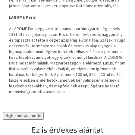
Fej: szilva, irizit, sáfrány Szív: irizit gyökér, bolgár rózsa, arab
jázmin Alap: ambra, vetiver, papirusz Illat típus: orientális, fás
LAROME Paris
A LAROME Paris egy vezető spanyol parfümgyártó cég, amely
1991 óta van jelen a piacon. Közel három évtizedes hagyomány
és tapasztalat tette a céget az iparág élvonalába. Százakra rúgó
esszenciák, természetes olajok és exotikus alapanyagok a
legmagasabb minőségben kerültek felhasználásra a parfümök
készítéséhez, amelyek egy érzéki élményt kínálnak. A LAROME
Paris most már nálunk, Magyarországon is elérhető. Luxus, finom
illatok széles választékát kínáljuk, amelyek nem igényelnek
hatalmas költségvetést. A parfümök 100 ml, 50 ml, 20 ml és 8 ml
kiszerelésben is elérhetők, amelyek kényelmesen elférnek a
legkisebb táskákban, és megfelelnek a repülőgépre hozható
mennyiségi korlátozásoknak is.
High-contrast mode
Ez is érdekes ajánlat