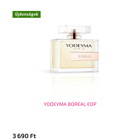
Újdonságok
Ú
YODEYMA BOREAL EDP
3 690 Ft
3 