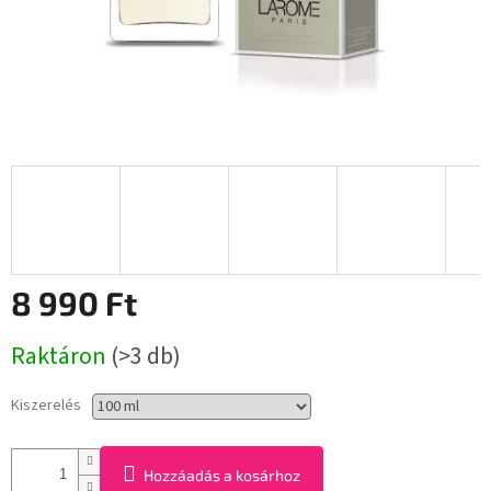
8 990 Ft
Egységár:
Raktáron
(>3 db)
Kiszerelés
Hozzáadás a kosárhoz