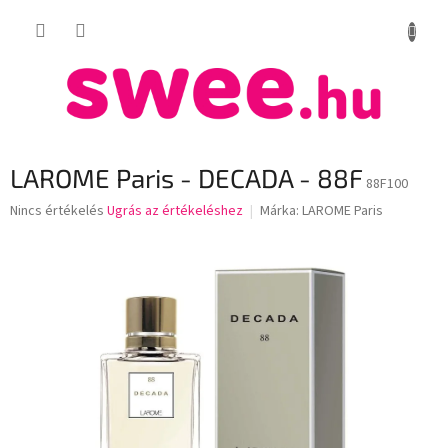
Ugrás
KOSÁR
a
fő
tartalomhoz
LAROME Paris - DECADA - 88F
88F100
A
Nincs értékelés
Ugrás az értékeléshez
Márka:
LAROME Paris
termék
átlagos
értékelése
5-
ből
0,0
csillag.