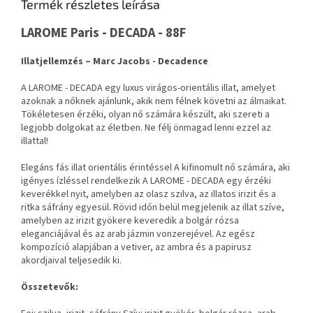
Termék részletes leírása
LAROME Paris - DECADA - 88F
Illatjellemzés – Marc Jacobs - Decadence
A LAROME - DECADA egy luxus virágos-orientális illat, amelyet
azoknak a nőknek ajánlunk, akik nem félnek követni az álmaikat.
Tökéletesen érzéki, olyan nő számára készült, aki szereti a
legjobb dolgokat az életben. Ne félj önmagad lenni ezzel az
illattal!
Elegáns fás illat orientális érintéssel A kifinomult nő számára, aki
igényes ízléssel rendelkezik A LAROME - DECADA egy érzéki
keverékkel nyit, amelyben az olasz szilva, az illatos irizit és a
ritka sáfrány egyesül. Rövid időn belül megjelenik az illat szíve,
amelyben az irizit gyökere keveredik a bolgár rózsa
eleganciájával és az arab jázmin vonzerejével. Az egész
kompozíció alapjában a vetiver, az ambra és a papirusz
akordjaival teljesedik ki.
Összetevők: