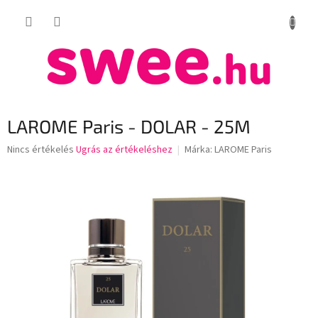
Ugrás
KOSÁR
a
fő
tartalomhoz
LAROME Paris - DOLAR - 25M
A
Nincs értékelés
Ugrás az értékeléshez
Márka:
LAROME Paris
termék
átlagos
értékelése
5-
ből
0,0
csillag.