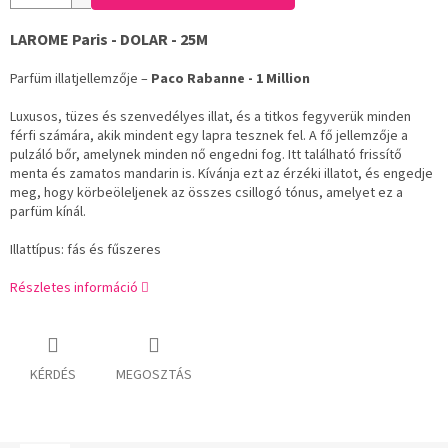
LAROME Paris - DOLAR - 25M
Parfüm illatjellemzője –
Paco Rabanne - 1 Million
Luxusos, tüzes és szenvedélyes illat, és a titkos fegyverük minden
férfi számára, akik mindent egy lapra tesznek fel. A fő jellemzője a
pulzáló bőr, amelynek minden nő engedni fog. Itt található frissítő
menta és zamatos mandarin is. Kívánja ezt az érzéki illatot, és engedje
meg, hogy körbeöleljenek az összes csillogó tónus, amelyet ez a
parfüm kínál.
Illattípus: fás és fűszeres
Részletes információ
KÉRDÉS
MEGOSZTÁS