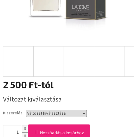
2 500 Ft
-tól
Egységár:
Változat kiválasztása
Kiszerelés
Hozzáadás a kosárhoz