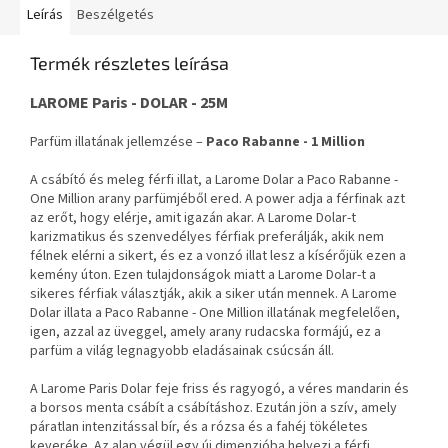
Leírás
Beszélgetés
Termék részletes leírása
LAROME Paris - DOLAR - 25M
Parfüm illatának jellemzése –
Paco Rabanne - 1 Million
A csábító és meleg férfi illat, a Larome Dolar a Paco Rabanne -
One Million arany parfümjéből ered. A power adja a férfinak azt
az erőt, hogy elérje, amit igazán akar. A Larome Dolar-t
karizmatikus és szenvedélyes férfiak preferálják, akik nem
félnek elérni a sikert, és ez a vonzó illat lesz a kísérőjük ezen a
kemény úton. Ezen tulajdonságok miatt a Larome Dolar-t a
sikeres férfiak választják, akik a siker után mennek. A Larome
Dolar illata a Paco Rabanne - One Million illatának megfelelően,
igen, azzal az üveggel, amely arany rudacska formájú, ez a
parfüm a világ legnagyobb eladásainak csúcsán áll.
A Larome Paris Dolar feje friss és ragyogó, a véres mandarin és
a borsos menta csábít a csábításhoz. Ezután jön a szív, amely
páratlan intenzitással bír, és a rózsa és a fahéj tökéletes
keveréke. Az alap végül egy új dimenzióba helyezi a férfi