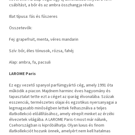
csábítást, a bőr és az ambra összhangja révén.
Illat típusa: fás és fűszeres
Összetevők:
Fej: grapefruit, menta, véres mandarin
Szív: bőr, éles tónusok, rózsa, fahéj
Alap: ambra, fa, pacsuli
LAROME Paris
Ez egy vezető spanyol parfümgyártó cég, amely 1991 óta
működik a piacon. Majdnem harminc éves hagyomány és
tapasztalat tette ezt a céget az iparág élvonalába. Százak
esszenciái, természetes olajai és egzotikus nyersanyagai a
legmagasabb minőségben lettek felhasználva a teljes
illatkollekció előállításához, amely elrepít minket az érzéki
élvezetek világába. A LAROME Paris-t most már nálunk,
Csehországban is kipróbálhatja. Olyan luxus és finom
illatkollekciót hozunk önnek, amelyért nem kell hatalmas