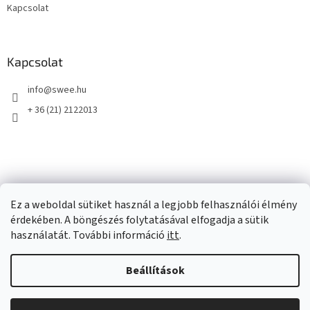
Kapcsolat
Kapcsolat
info
@
swee.hu
+ 36 (21) 2122013
Ez a weboldal sütiket használ a legjobb felhasználói élmény
érdekében. A böngészés folytatásával elfogadja a sütik
használatát. További információ
itt
.
Beállítások
Shoptet készítette