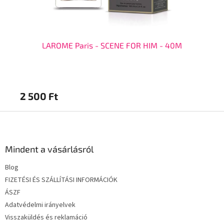
LAROME Paris - SCENE FOR HIM - 40M
2 500 Ft
2 
L
á
b
l
Mindent a vásárlásról
é
Blog
c
FIZETÉSI ÉS SZÁLLÍTÁSI INFORMÁCIÓK
ÁSZF
Adatvédelmi irányelvek
Visszaküldés és reklamáció