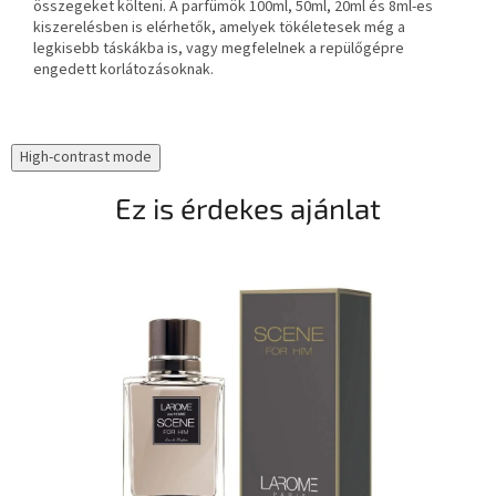
összegeket költeni. A parfümök 100ml, 50ml, 20ml és 8ml-es
kiszerelésben is elérhetők, amelyek tökéletesek még a
legkisebb táskákba is, vagy megfelelnek a repülőgépre
engedett korlátozásoknak.
High-contrast mode
Ez is érdekes ajánlat