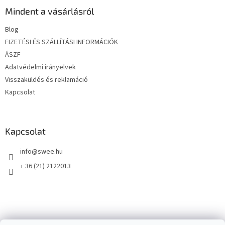
b
l
Mindent a vásárlásról
é
Blog
c
FIZETÉSI ÉS SZÁLLÍTÁSI INFORMÁCIÓK
ÁSZF
Adatvédelmi irányelvek
Visszaküldés és reklamáció
Kapcsolat
Kapcsolat
info
@
swee.hu
+ 36 (21) 2122013