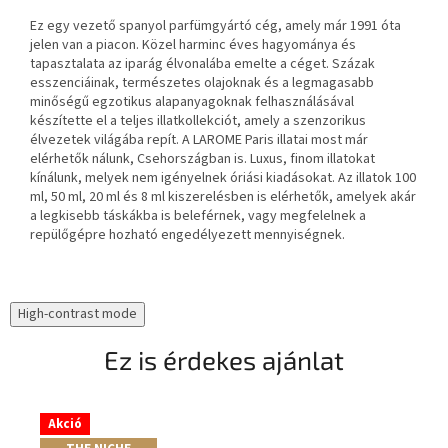
Ez egy vezető spanyol parfümgyártó cég, amely már 1991 óta
jelen van a piacon. Közel harminc éves hagyománya és
tapasztalata az iparág élvonalába emelte a céget. Százak
esszenciáinak, természetes olajoknak és a legmagasabb
minőségű egzotikus alapanyagoknak felhasználásával
készítette el a teljes illatkollekciót, amely a szenzorikus
élvezetek világába repít. A LAROME Paris illatai most már
elérhetők nálunk, Csehországban is. Luxus, finom illatokat
kínálunk, melyek nem igényelnek óriási kiadásokat. Az illatok 100
ml, 50 ml, 20 ml és 8 ml kiszerelésben is elérhetők, amelyek akár
a legkisebb táskákba is beleférnek, vagy megfelelnek a
repülőgépre hozható engedélyezett mennyiségnek.
High-contrast mode
Ez is érdekes ajánlat
Akció