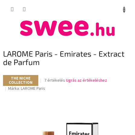
Ugrás
KOSÁR
a
fő
tartalomhoz
LAROME Paris - Emirates - Extract
de Parfum
THE NICHE
A
7 értékelés
Ugrás az értékeléshez
COLLECTION
termék
Márka:
LAROME Paris
átlagos
értékelése
5-
ből
3,9
csillag.