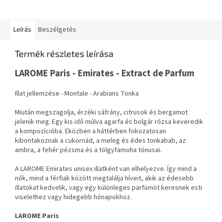
Leírás
Beszélgetés
Termék részletes leírása
LAROME Paris - Emirates - Extract de Parfum
Illat jellemzése - Montale - Arabians Tonka
Miután megszagolja, érzéki sáfrány, citrusok és bergamot
jelenik meg. Egy kis idő múlva agarfa és bolgár rózsa keveredik
a kompozícióba. Eközben a háttérben fokozatosan
kibontakoznak a cukornád, a meleg és édes tonkabab, az
ambra, a fehér pézsma és a tölgyfamoha tónusai.
A LAROME Emirates unisex illatként van elhelyezve. Így mind a
nők, mind a férfiak között megtalálja híveit, akik az édesebb
illatokat kedvelik, vagy egy különleges parfümöt keresnek esti
viselethez vagy hidegebb hónapokhoz.
LAROME Paris