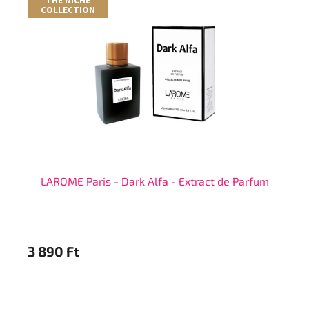
THE NICHE
COLLECTION
LAROME Paris - Dark Alfa - Extract de Parfum
3 890 Ft
3 
L
á