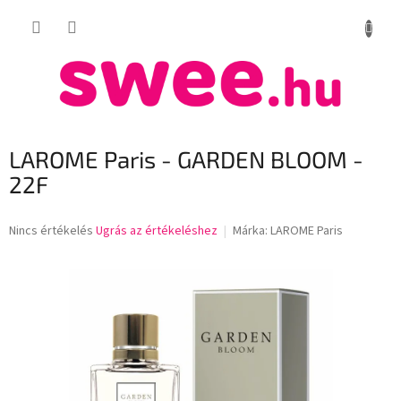
Ugrás
KOSÁR
a
fő
tartalomhoz
LAROME Paris - GARDEN BLOOM -
22F
A
Nincs értékelés
Ugrás az értékeléshez
Márka:
LAROME Paris
termék
átlagos
értékelése
5-
ből
0,0
csillag.