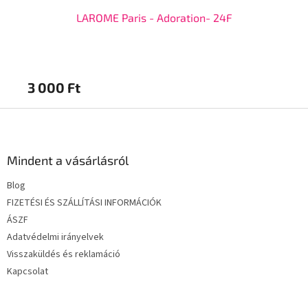
LAROME Paris - Adoration- 24F
3 000 Ft
5 
L
á
b
l
Mindent a vásárlásról
é
Blog
c
FIZETÉSI ÉS SZÁLLÍTÁSI INFORMÁCIÓK
ÁSZF
Adatvédelmi irányelvek
Visszaküldés és reklamáció
Kapcsolat