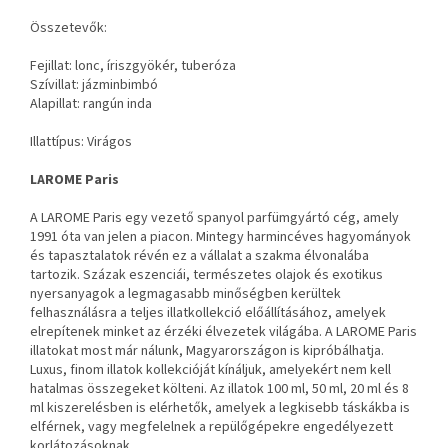
Összetevők:
Fejillat: lonc, íriszgyökér, tuberóza
Szívillat: jázminbimbó
Alapillat: rangún inda
Illattípus: Virágos
LAROME Paris
A LAROME Paris egy vezető spanyol parfümgyártó cég, amely
1991 óta van jelen a piacon. Mintegy harmincéves hagyományok
és tapasztalatok révén ez a vállalat a szakma élvonalába
tartozik. Százak eszenciái, természetes olajok és exotikus
nyersanyagok a legmagasabb minőségben kerültek
felhasználásra a teljes illatkollekció előállításához, amelyek
elrepítenek minket az érzéki élvezetek világába. A LAROME Paris
illatokat most már nálunk, Magyarországon is kipróbálhatja.
Luxus, finom illatok kollekcióját kínáljuk, amelyekért nem kell
hatalmas összegeket költeni. Az illatok 100 ml, 50 ml, 20 ml és 8
ml kiszerelésben is elérhetők, amelyek a legkisebb táskákba is
elférnek, vagy megfelelnek a repülőgépekre engedélyezett
korlátozásoknak.