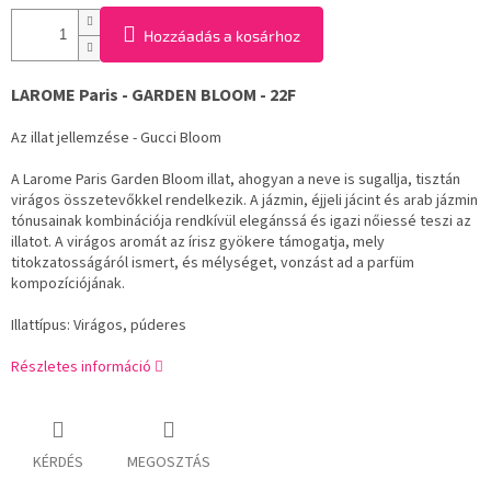
Hozzáadás a kosárhoz
LAROME Paris - GARDEN BLOOM - 22F
Az illat jellemzése - Gucci Bloom
A Larome Paris Garden Bloom illat, ahogyan a neve is sugallja, tisztán
virágos összetevőkkel rendelkezik. A jázmin, éjjeli jácint és arab jázmin
tónusainak kombinációja rendkívül elegánssá és igazi nőiessé teszi az
illatot. A virágos aromát az írisz gyökere támogatja, mely
titokzatosságáról ismert, és mélységet, vonzást ad a parfüm
kompozíciójának.
Illattípus: Virágos, púderes
Részletes információ
KÉRDÉS
MEGOSZTÁS