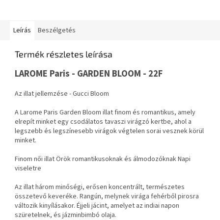
Leírás
Beszélgetés
Termék részletes leírása
LAROME Paris - GARDEN BLOOM - 22F
Az illat jellemzése - Gucci Bloom
A Larome Paris Garden Bloom illat finom és romantikus, amely
elrepít minket egy csodálatos tavaszi virágzó kertbe, ahol a
legszebb és legszínesebb virágok végtelen sorai vesznek körül
minket.
Finom női illat Örök romantikusoknak és álmodozóknak Napi
viseletre
Az illat három minőségi, erősen koncentrált, természetes
összetevő keveréke. Rangún, melynek virága fehérből pirosra
változik kinyílásakor. Éjjeli jácint, amelyet az indiai napon
szüretelnek, és jázminbimbó olaja.