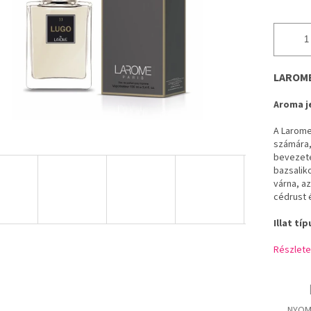
LAROME 
Aroma j
A Larome 
számára, 
bevezeté
bazsaliko
várna, a
cédrust 
Illat típ
Részlete
NYOM