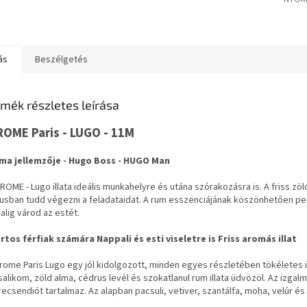
ás
Beszélgetés
mék részletes leírása
ROME Paris - LUGO - 11M
ma jellemzője - Hugo Boss - HUGO Man
ROME - Lugo illata ideális munkahelyre és utána szórakozásra is. A friss zö
usban tudd végezni a feladataidat. A rum esszenciájának köszönhetően pedi
alig várod az estét.
rtos férfiak számára
Nappali és esti viseletre is
Friss aromás illat
rome Paris Lugo egy jól kidolgozott, minden egyes részletében tökéletes i
alikom, zöld alma, cédrus levél és szokatlanul rum illata üdvözöl. Az izga
ecsendiót tartalmaz. Az alapban pacsuli, vetiver, szantálfa, moha, velúr és 