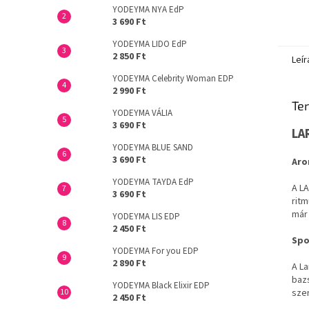
YODEYMA NYA EdP
3 690 Ft
YODEYMA LIDO EdP
2 850 Ft
Leír
YODEYMA Celebrity Woman EDP
2 990 Ft
Ter
YODEYMA VÁLIA
3 690 Ft
LA
YODEYMA BLUE SAND
3 690 Ft
Aro
YODEYMA TAYDA EdP
A LA
3 690 Ft
ritm
már 
YODEYMA LIS EDP
2 450 Ft
Spo
YODEYMA For you EDP
2 890 Ft
A La
bazs
YODEYMA Black Elixir EDP
szer
2 450 Ft