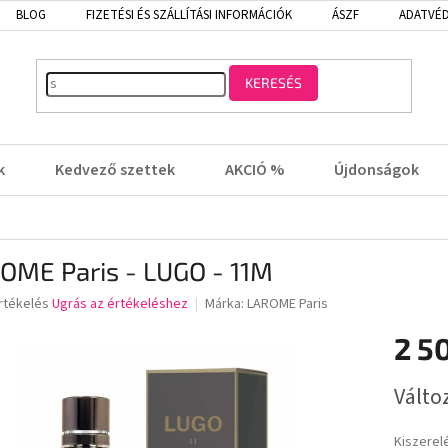
BLOG
FIZETÉSI ÉS SZÁLLÍTÁSI INFORMÁCIÓK
ÁSZF
ADATVÉD
KERESÉS
k
Kedvező szettek
AKCIÓ %
Újdonságok
OME Paris - LUGO - 11M
rtékelés
Ugrás az értékeléshez
Márka:
LAROME Paris
2 5
lése
Egységá
Válto
Kiszerel