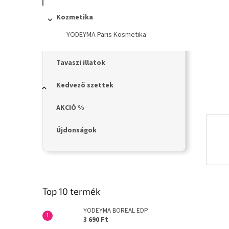
n
e
Kozmetika
l
YODEYMA Paris Kosmetika
Tavaszi illatok
Kedvező szettek
AKCIÓ %
Újdonságok
Top 10 termék
YODEYMA BOREAL EDP
3 690 Ft