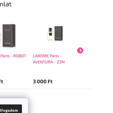
ánlat
Paris - ROBOT
LAROME Paris -
LAROME Paris -
AVENTURA - 23M
- 25M
Ft
3 000 Ft
2 500 Ft
lfogadom