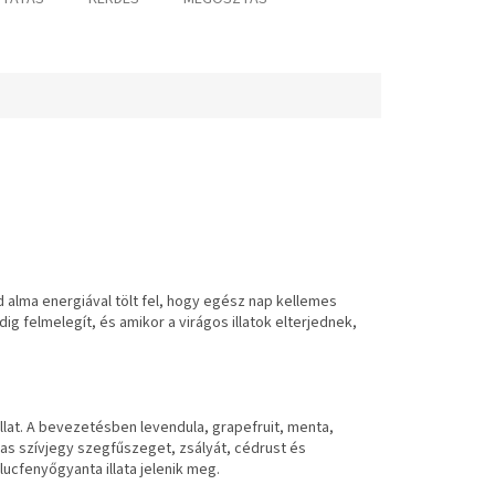
ld alma energiával tölt fel, hogy egész nap kellemes
g felmelegít, és amikor a virágos illatok elterjednek,
llat. A bevezetésben levendula, grapefruit, menta,
lmas szívjegy szegfűszeget, zsályát, cédrust és
lucfenyőgyanta illata jelenik meg.