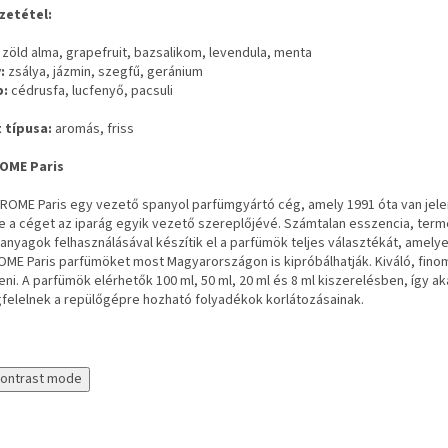
zetétel:
zöld alma, grapefruit, bazsalikom, levendula, menta
:
zsálya, jázmin, szegfű, geránium
p:
cédrusfa, lucfenyő, pacsuli
t típusa:
aromás, friss
OME Paris
ROME Paris egy vezető spanyol parfümgyártó cég, amely 1991 óta van jelen 
e a céget az iparág egyik vezető szereplőjévé. Számtalan esszencia, ter
anyagok felhasználásával készítik el a parfümök teljes választékát, amelye
ME Paris parfümöket most Magyarországon is kipróbálhatják. Kiváló, fino
eni. A parfümök elérhetők 100 ml, 50 ml, 20 ml és 8 ml kiszerelésben, így a
felelnek a repülőgépre hozható folyadékok korlátozásainak.
contrast mode