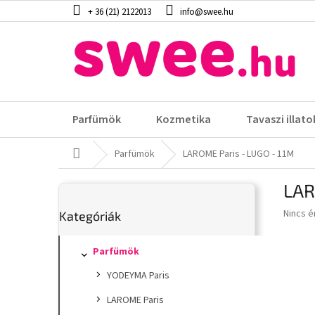
Ugrás
+ 36 (21) 2122013
info@swee.hu
a
fő
tartalomhoz
Parfümök
Kozmetika
Tavaszi illato
Kezdőlap
Parfümök
LAROME Paris - LUGO - 11M
O
LAR
l
Kategóriák
d
A
Nincs é
Kategóriák
átugrása
a
termék
l
átlagos
s
Parfümök
értéke
5-
ó
YODEYMA Paris
ből
p
0,0
a
LAROME Paris
csillag.