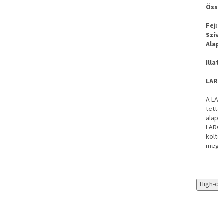
Öss
Fej:
Szív
Ala
Illa
LAR
A LA
tett
alap
LARO
költ
meg
High-