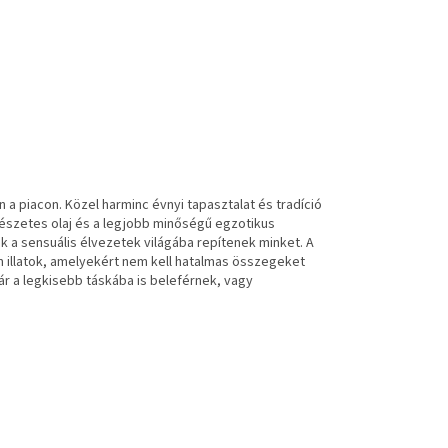
a piacon. Közel harminc évnyi tapasztalat és tradíció
mészetes olaj és a legjobb minőségű egzotikus
k a sensuális élvezetek világába repítenek minket. A
m illatok, amelyekért nem kell hatalmas összegeket
kár a legkisebb táskába is beleférnek, vagy