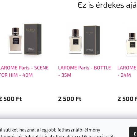
Ez is érdekes aj
LAROME Paris - SCENE
LAROME Paris - BOTTLE
LAROME 
FOR HIM - 40M
- 35M
- 24M
2 500 Ft
2 500 Ft
2 500 
l sütiket használ a legjobb felhasználói élmény
E
 böngészés folytatásával elfogadja a sütik használatát.