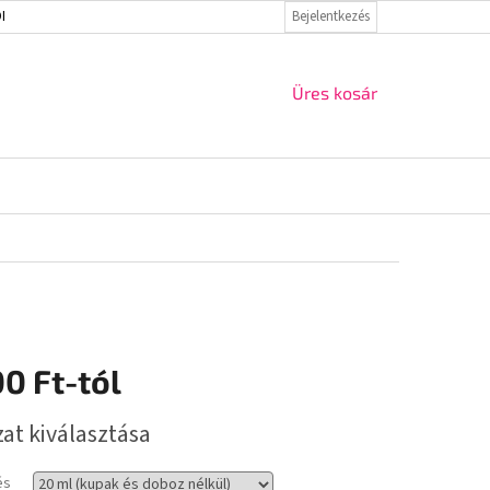
ELMI IRÁNYELVEK
VISSZAKÜLDÉS ÉS REKLAMÁCIÓ
Bejelentkezés
KAPCSOLAT
KOSÁR
Üres kosár
00 Ft
-tól
r:
zat kiválasztása
és