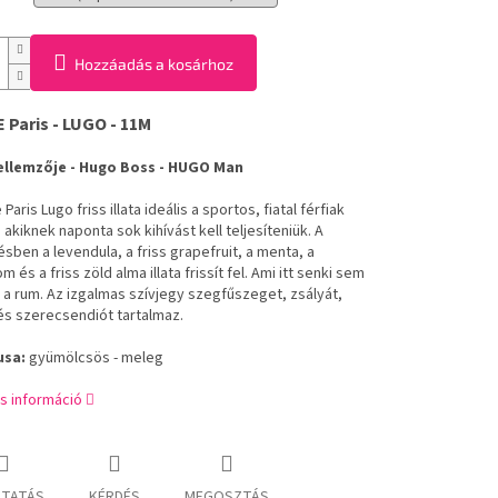
Hozzáadás a kosárhoz
Paris - LUGO - 11M
ellemzője - Hugo Boss - HUGO Man
Paris Lugo friss illata ideális a sportos, fiatal férfiak
akiknek naponta sok kihívást kell teljesíteniük. A
sben a levendula, a friss grapefruit, a menta, a
m és a friss zöld alma illata frissít fel. Ami itt senki sem
z a rum. Az izgalmas szívjegy szegfűszeget, zsályát,
és szerecsendiót tartalmaz.
usa:
gyümölcsös - meleg
s információ
TATÁS
KÉRDÉS
MEGOSZTÁS