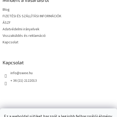
l
Mindent a vásárlásról
é
Blog
c
FIZETÉSI ÉS SZÁLLÍTÁSI INFORMÁCIÓK
ÁSZF
Adatvédelmi irányelvek
Visszaküldés és reklamáció
Kapcsolat
Kapcsolat
info
@
swee.hu
+ 36 (21) 2122013
Ez a weboldal sütiket használ a legjobb felhasználói élmény