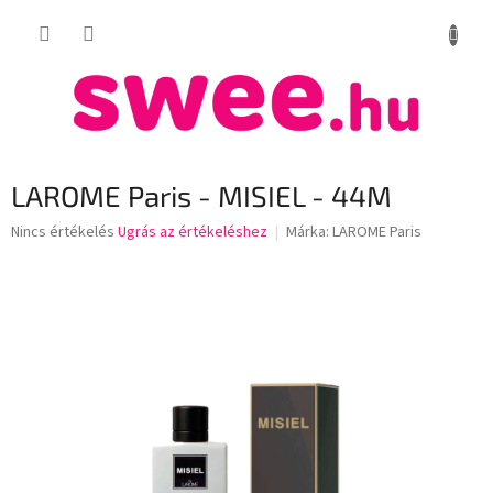
Ugrás
KOSÁR
a
fő
tartalomhoz
LAROME Paris - MISIEL - 44M
A
Nincs értékelés
Ugrás az értékeléshez
Márka:
LAROME Paris
termék
átlagos
értékelése
5-
ből
0,0
csillag.