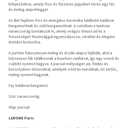
kifejeződése, amely friss és fűszeres jegyeket ötvöz egy fás
és meleg alapréteggel.
Az illat fejében friss és energikus keveréke található kalábriai
bergamottnak és zöld bergamottnak. A szívében a tunéziai
narancsvirág bontakozik ki, amely virágos tónust ad és a
frissességet finomsággal egyensúlyozza, váratlan és elegáns
érintést biztosítva.
A parfüm fokozatosan meleg és érzéki alapra fejlődik, ahol a
bársonyos fák találkoznak a bourbon vaníliával, így egy vonzó és
csábító nyomot hagyva. A pacsuli mélységet ad, földes és
borostyános tónusokkal, amelyek a bőrön maradnak, és tartós,
meleg nyomot hagynak.
Fej: kalábriai bergamot
Szív: narancsvirág
Alap: pacsuli
LAROME Paris