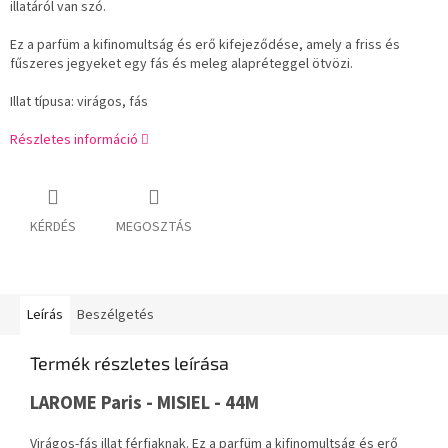
illatáról van szó.
Ez a parfüm a kifinomultság és erő kifejeződése, amely a friss és
fűszeres jegyeket egy fás és meleg alapréteggel ötvözi.
Illat típusa: virágos, fás
Részletes információ
KÉRDÉS
MEGOSZTÁS
Leírás
Beszélgetés
Termék részletes leírása
LAROME Paris - MISIEL - 44M
Virágos-fás illat férfiaknak. Ez a parfüm a kifinomultság és erő