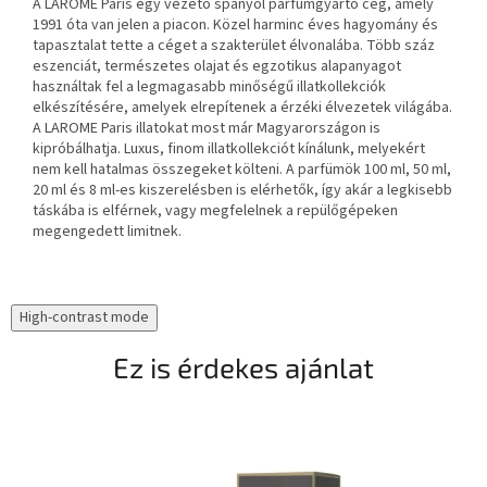
A LAROME Paris egy vezető spanyol parfümgyártó cég, amely
1991 óta van jelen a piacon. Közel harminc éves hagyomány és
tapasztalat tette a céget a szakterület élvonalába. Több száz
eszenciát, természetes olajat és egzotikus alapanyagot
használtak fel a legmagasabb minőségű illatkollekciók
elkészítésére, amelyek elrepítenek a érzéki élvezetek világába.
A LAROME Paris illatokat most már Magyarországon is
kipróbálhatja. Luxus, finom illatkollekciót kínálunk, melyekért
nem kell hatalmas összegeket költeni. A parfümök 100 ml, 50 ml,
20 ml és 8 ml-es kiszerelésben is elérhetők, így akár a legkisebb
táskába is elférnek, vagy megfelelnek a repülőgépeken
megengedett limitnek.
High-contrast mode
Ez is érdekes ajánlat