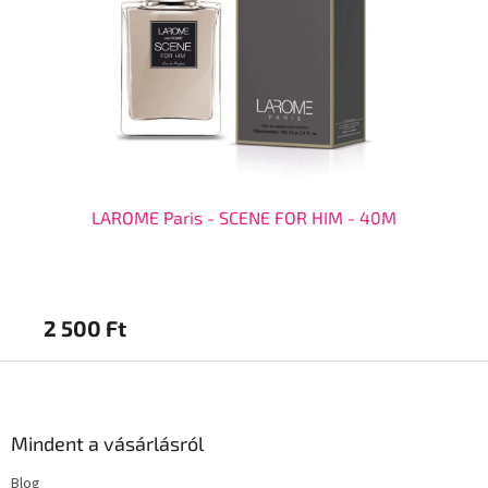
LAROME Paris - SCENE FOR HIM - 40M
2 500 Ft
2 
L
á
b
l
Mindent a vásárlásról
é
Blog