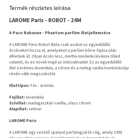
Termék részletes leírása
LAROME Paris - ROBOT - 24M
A Paco Rabanne - Phantom parfüm illatjellemzése
A LAROME Paris Robot illata csak azokat az egyedülálló
érzéseket hozza el, amelyeket a parfüm bőrre fújása után
élhetünk át. Olyan érzés lesz, mintha mindenki kívánna tőled
valamit, és ez növeli majd az önbizalmadat. Ez az egyedülálló
illat a krémes levendula, a citrom és a meleg vanília kombinációja
révén válik megszokottá.
Illattípus:
Fás - aromás
Fejillat:
levendula
Szívillat:
madagaszkári vanília, olasz citrom
Alapillat:
vetiver
LAROME Paris
A LAROME egy vezető spanyol parfümgyártó cég, amely 1991