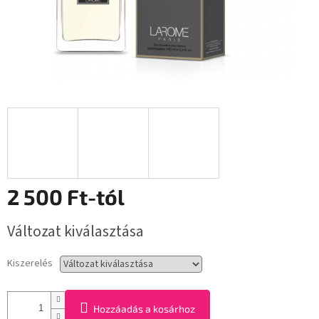
2 500 Ft
-tól
Egységár:
Változat kiválasztása
Kiszerelés
Hozzáadás a kosárhoz