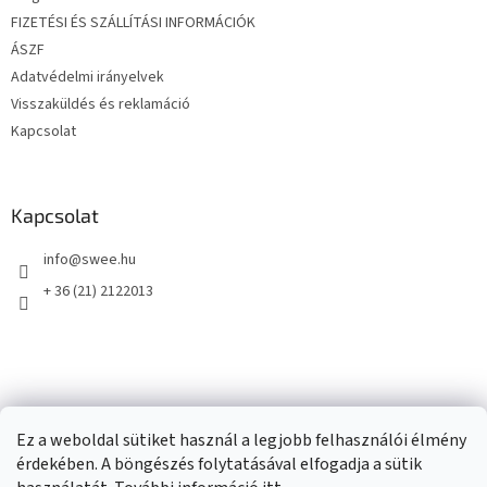
c
FIZETÉSI ÉS SZÁLLÍTÁSI INFORMÁCIÓK
ÁSZF
Adatvédelmi irányelvek
Visszaküldés és reklamáció
Kapcsolat
Kapcsolat
info
@
swee.hu
+ 36 (21) 2122013
Ez a weboldal sütiket használ a legjobb felhasználói élmény
érdekében. A böngészés folytatásával elfogadja a sütik