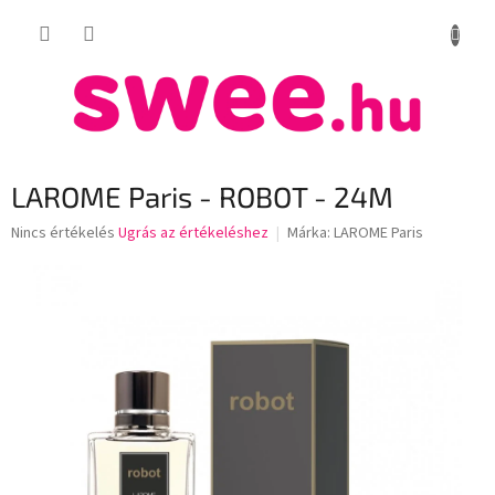
Ugrás
KOSÁR
a
fő
tartalomhoz
LAROME Paris - ROBOT - 24M
A
Nincs értékelés
Ugrás az értékeléshez
Márka:
LAROME Paris
termék
átlagos
értékelése
5-
ből
0,0
csillag.