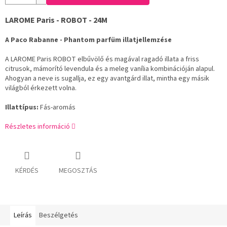
LAROME Paris - ROBOT - 24M
A Paco Rabanne - Phantom parfüm illatjellemzése
A LAROME Paris ROBOT elbűvölő és magával ragadó illata a friss
citrusok, mámorító levendula és a meleg vanília kombinációján alapul.
Ahogyan a neve is sugallja, ez egy avantgárd illat, mintha egy másik
világból érkezett volna.
Illattípus:
Fás-aromás
Részletes információ
KÉRDÉS
MEGOSZTÁS
Leírás
Beszélgetés