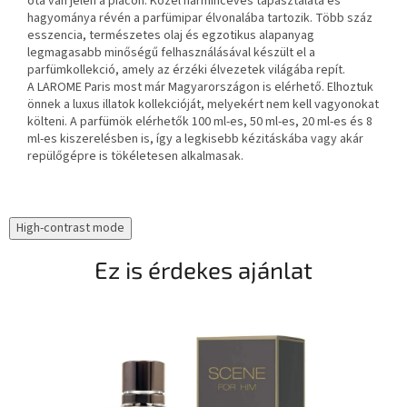
óta van jelen a piacon. Közel harmincéves tapasztalata és
hagyománya révén a parfümipar élvonalába tartozik. Több száz
esszencia, természetes olaj és egzotikus alapanyag
legmagasabb minőségű felhasználásával készült el a
parfümkollekció, amely az érzéki élvezetek világába repít.
A LAROME Paris most már Magyarországon is elérhető. Elhoztuk
önnek a luxus illatok kollekcióját, melyekért nem kell vagyonokat
költeni. A parfümök elérhetők 100 ml-es, 50 ml-es, 20 ml-es és 8
ml-es kiszerelésben is, így a legkisebb kézitáskába vagy akár
repülőgépre is tökéletesen alkalmasak.
High-contrast mode
Ez is érdekes ajánlat