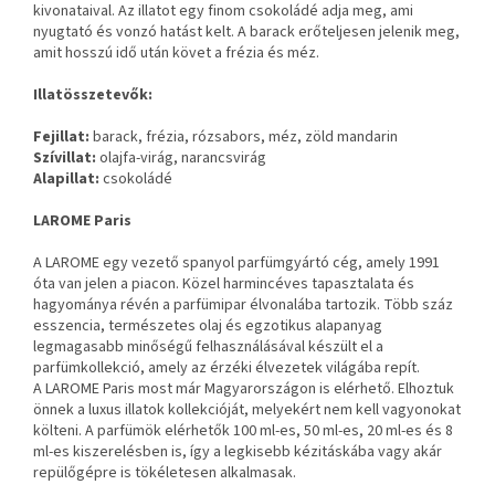
kivonataival. Az illatot egy finom csokoládé adja meg, ami
nyugtató és vonzó hatást kelt. A barack erőteljesen jelenik meg,
amit hosszú idő után követ a frézia és méz.
Illatösszetevők:
Fejillat:
barack, frézia, rózsabors, méz, zöld mandarin
Szívillat:
olajfa-virág, narancsvirág
Alapillat:
csokoládé
LAROME Paris
A LAROME egy vezető spanyol parfümgyártó cég, amely 1991
óta van jelen a piacon. Közel harmincéves tapasztalata és
hagyománya révén a parfümipar élvonalába tartozik. Több száz
esszencia, természetes olaj és egzotikus alapanyag
legmagasabb minőségű felhasználásával készült el a
parfümkollekció, amely az érzéki élvezetek világába repít.
A LAROME Paris most már Magyarországon is elérhető. Elhoztuk
önnek a luxus illatok kollekcióját, melyekért nem kell vagyonokat
költeni. A parfümök elérhetők 100 ml-es, 50 ml-es, 20 ml-es és 8
ml-es kiszerelésben is, így a legkisebb kézitáskába vagy akár
repülőgépre is tökéletesen alkalmasak.