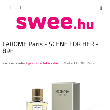
Ugrás
KOSÁR
a
fő
tartalomhoz
LAROME Paris - SCENE FOR HER -
89F
A
Nincs értékelés
Ugrás az értékeléshez
Márka:
LAROME Paris
termék
átlagos
értékelése
5-
ből
0,0
csillag.