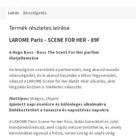
Leírás
Beszélgetés
Termék részletes leírása
LAROME Paris - SCENE FOR HER - 89F
A Hugo Boss - Boss The Scent For Her parfüm
illatjellemzése
Ha lenyűgözni szeretnéd a partneredet, meg akarod mutatni
nőiességedet, és ki akarod használni a titkos fegyveredet,
válaszd a LAROME Scene for Her illatát. Akár udvarlás, akár
tárgyalás közben is tökéletes választás.
Illattípus:
Virágos, chypre
Ajánlott napi viselésre és különleges alkalmakra
Emlékeztethet a tavaszra és napsütéses napokra
A LAROME Paris Scene for Her friss, lédús barackból és zöld
mandarinból készül, amit csípős mézzel öntöttek le, és amely
harmóniában egyesül a frézia, narancsvirág és olajfa-virág