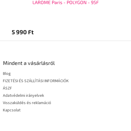
LAROME Paris - POLYGON - 95F
5 990 Ft
5 
L
á
b
l
Mindent a vásárlásról
é
Blog
c
FIZETÉSI ÉS SZÁLLÍTÁSI INFORMÁCIÓK
ÁSZF
Adatvédelmi irányelvek
Visszaküldés és reklamáció
Kapcsolat