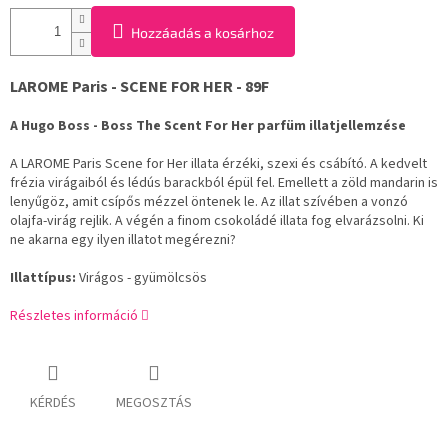
Hozzáadás a kosárhoz
LAROME Paris - SCENE FOR HER - 89F
A Hugo Boss - Boss The Scent For Her parfüm illatjellemzése
A LAROME Paris Scene for Her illata érzéki, szexi és csábító. A kedvelt
frézia virágaiból és lédús barackból épül fel. Emellett a zöld mandarin is
lenyűgöz, amit csípős mézzel öntenek le. Az illat szívében a vonzó
olajfa-virág rejlik. A végén a finom csokoládé illata fog elvarázsolni. Ki
ne akarna egy ilyen illatot megérezni?
Illattípus:
Virágos - gyümölcsös
Részletes információ
KÉRDÉS
MEGOSZTÁS