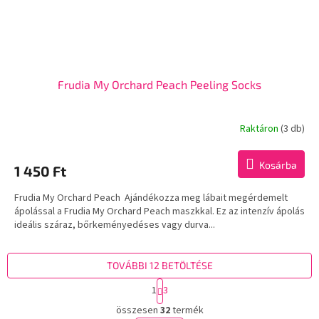
Frudia My Orchard Peach Peeling Socks
Raktáron
(3 db)
Kosárba
1 450 Ft
Frudia My Orchard Peach Ajándékozza meg lábait megérdemelt
ápolással a Frudia My Orchard Peach maszkkal. Ez az intenzív ápolás
ideális száraz, bőrkeményedéses vagy durva...
TOVÁBBI 12 BETÖLTÉSE
L
1
3
a
L
p
összesen
32
termék
i