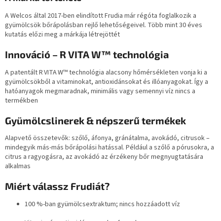
A Welcos által 2017‑ben elindított Frudia már régóta foglalkozik a
gyümölcsök bőrápolásban rejlő lehetőségeivel. Több mint 30 éves
kutatás előzi meg a márkája létrejöttét
Innováció – R VITA W™ technológia
A patentált R VITA W™ technológia alacsony hőmérsékleten vonja ki a
gyümölcsökből a vitaminokat, antioxidánsokat és illóanyagokat. Így a
hatóanyagok megmaradnak, minimális vagy semennyi víz nincs a
termékben
Gyümölcslinerek & népszerű termékek
Alapvető összetevők: szőlő, áfonya, gránátalma, avokádó, citrusok –
mindegyik más‑más bőrápolási hatással. Például a szőlő a pórusokra, a
citrus a ragyogásra, az avokádó az érzékeny bőr megnyugtatására
alkalmas
Miért válassz Frudiát?
100 %-ban gyümölcsextraktum; nincs hozzáadott víz