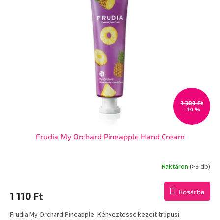
m
e
é
n
k
d
e
e
k
z
l
é
i
s
s
e
t
á
1 300 Ft
–14 %
j
a
Frudia My Orchard Pineapple Hand Cream
Raktáron
(>3 db)
Kosárba
1 110 Ft
Frudia My Orchard Pineapple Kényeztesse kezeit trópusi