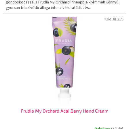
gondoskodással a Frudia My Orchard Pineapple krémmel! Könnyű,
gyorsan felszívódó állaga intenzív hidratálást és...
Kód:
8F219
Frudia My Orchard Acai Berry Hand Cream
Raktáron
(>3 db)