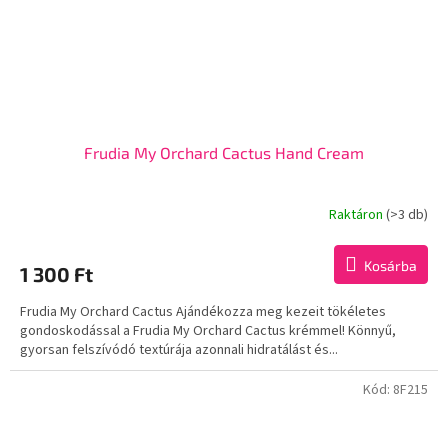
Frudia My Orchard Cactus Hand Cream
Raktáron
(>3 db)
Kosárba
1 300 Ft
Frudia My Orchard Cactus Ajándékozza meg kezeit tökéletes
gondoskodással a Frudia My Orchard Cactus krémmel! Könnyű,
gyorsan felszívódó textúrája azonnali hidratálást és...
Kód:
8F215