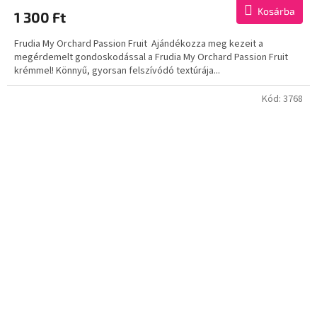
átlagos
Kosárba
1 300 Ft
értékelése
5-
Frudia My Orchard Passion Fruit Ajándékozza meg kezeit a
ből
megérdemelt gondoskodással a Frudia My Orchard Passion Fruit
5,0
krémmel! Könnyű, gyorsan felszívódó textúrája...
csillag.
Kód:
3768