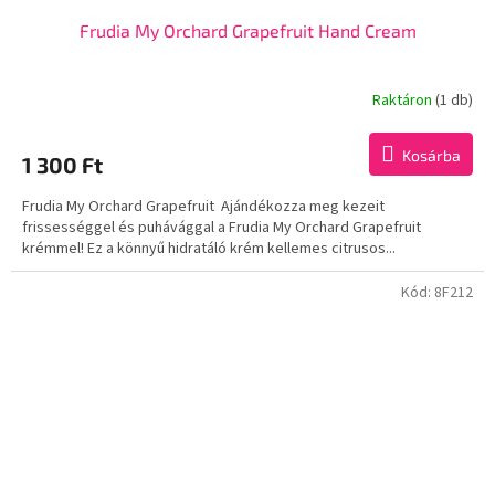
Frudia My Orchard Grapefruit Hand Cream
Raktáron
(1 db)
Kosárba
1 300 Ft
Frudia My Orchard Grapefruit Ajándékozza meg kezeit
frissességgel és puhávággal a Frudia My Orchard Grapefruit
krémmel! Ez a könnyű hidratáló krém kellemes citrusos...
Kód:
8F212