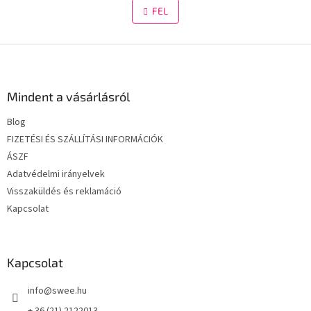
o
s
FEL
z
t
á
a
s
L
i
r
á
á
b
n
l
Mindent a vásárlásról
y
é
í
Blog
c
t
FIZETÉSI ÉS SZÁLLÍTÁSI INFORMÁCIÓK
á
s
ÁSZF
e
Adatvédelmi irányelvek
l
Visszaküldés és reklamáció
e
m
Kapcsolat
e
i
Kapcsolat
info
@
swee.hu
+ 36 (21) 2122013