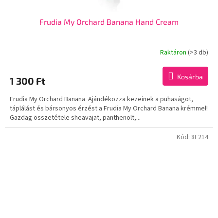
Frudia My Orchard Banana Hand Cream
Raktáron
(>3 db)
Kosárba
1 300 Ft
Frudia My Orchard Banana Ajándékozza kezeinek a puhaságot,
táplálást és bársonyos érzést a Frudia My Orchard Banana krémmel!
Gazdag összetétele sheavajat, panthenolt,...
Kód:
8F214