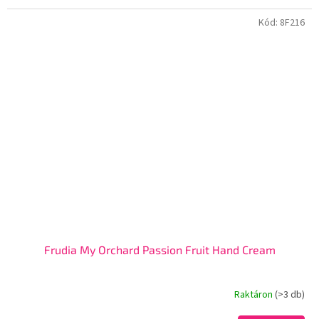
Kód:
8F216
Frudia My Orchard Passion Fruit Hand Cream
Raktáron
(>3 db)
A
termék