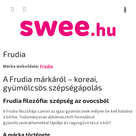
Ugrás
KOSÁR
a
fő
tartalomhoz
Frudia
Márka weboldala:
Frudia
A Frudia márkáról – koreai,
gyümölcsös szépségápolás
Frudia filozófia: szépség az ovocsból
A Frudia filozófiája szerint az igazi gyümölcsnek mélyen be kell hatolnia
a bőrbe. Tudományosan alátámasztott formuláival
gyümölcsextraktumokkal táplálja és ragyogóvá teszi a bőrt
A márka története