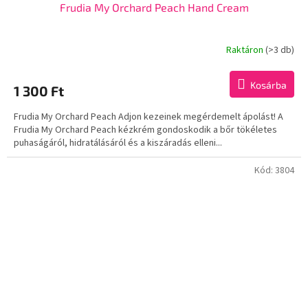
Frudia My Orchard Peach Hand Cream
Raktáron
(>3 db)
Kosárba
1 300 Ft
Frudia My Orchard Peach Adjon kezeinek megérdemelt ápolást! A
Frudia My Orchard Peach kézkrém gondoskodik a bőr tökéletes
puhaságáról, hidratálásáról és a kiszáradás elleni...
Kód:
3804