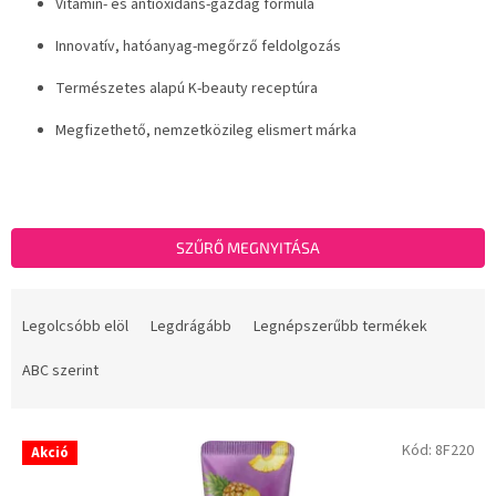
Vitamin- és antioxidáns-gazdag formula
Innovatív, hatóanyag-megőrző feldolgozás
Természetes alapú K-beauty receptúra
Megfizethető, nemzetközileg elismert márka
SZŰRŐ MEGNYITÁSA
T
e
Legolcsóbb elöl
Legdrágább
Legnépszerűbb termékek
r
m
ABC szerint
é
k
T
e
Kód:
8F220
Akció
e
k
r
r