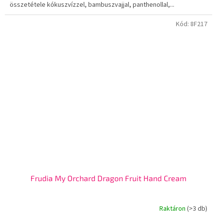
összetétele kókuszvízzel, bambuszvajjal, panthenollal,...
Kód:
8F217
Frudia My Orchard Dragon Fruit Hand Cream
Raktáron
(>3 db)