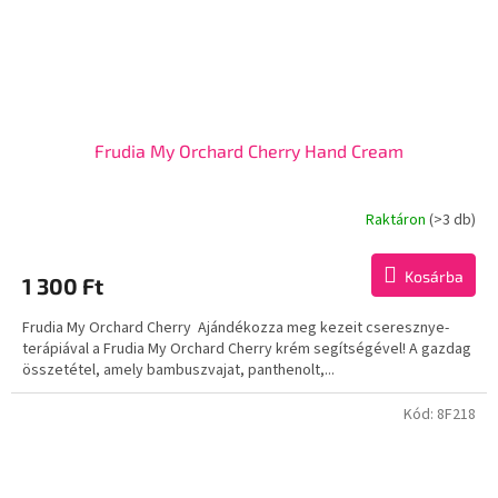
Frudia My Orchard Cherry Hand Cream
Raktáron
(>3 db)
Kosárba
1 300 Ft
Frudia My Orchard Cherry Ajándékozza meg kezeit cseresznye-
terápiával a Frudia My Orchard Cherry krém segítségével! A gazdag
összetétel, amely bambuszvajat, panthenolt,...
Kód:
8F218