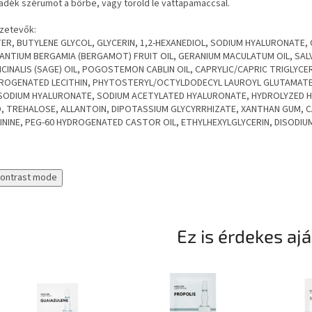
adék szérumot a bőrbe, vagy töröld le vattapamaccsal.
zetevők:
ER, BUTYLENE GLYCOL, GLYCERIN, 1,2-HEXANEDIOL, SODIUM HYALURONATE,
ANTIUM BERGAMIA (BERGAMOT) FRUIT OIL, GERANIUM MACULATUM OIL, SAL
ICINALIS (SAGE) OIL, POGOSTEMON CABLIN OIL, CAPRYLIC/CAPRIC TRIGLYCER
ROGENATED LECITHIN, PHYTOSTERYL/OCTYLDODECYL LAUROYL GLUTAMATE
 SODIUM HYALURONATE, SODIUM ACETYLATED HYALURONATE, HYDROLYZED 
D, TREHALOSE, ALLANTOIN, DIPOTASSIUM GLYCYRRHIZATE, XANTHAN GUM, 
ININE, PEG-60 HYDROGENATED CASTOR OIL, ETHYLHEXYLGLYCERIN, DISODIU
contrast mode
Ez is érdekes aj