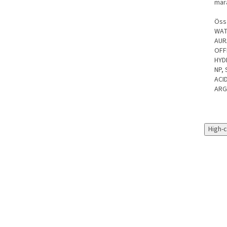
mar
Öss
WAT
AUR
OFF
HYD
NP,
ACI
ARG
High-
Újdonságok