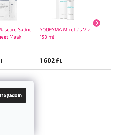
ascure Saline
YODEYMA Micellás Víz
Frudia My Orcha
heet Mask
150 ml
Grapefruit Hand
t
1 602 Ft
1 300 Ft
lfogadom