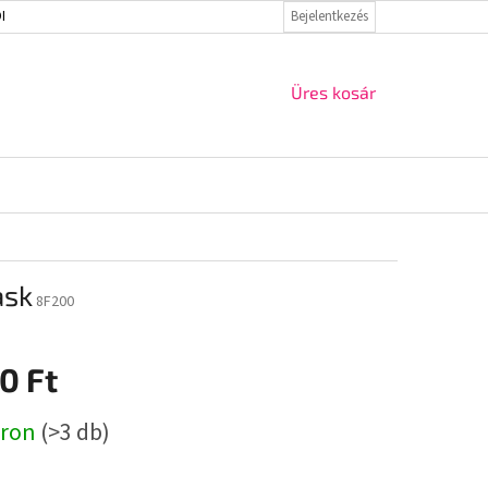
ELMI IRÁNYELVEK
VISSZAKÜLDÉS ÉS REKLAMÁCIÓ
Bejelentkezés
KAPCSOLAT
KOSÁR
Üres kosár
ask
8F200
0 Ft
r:
áron
(>3 db)