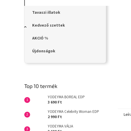
n
e
l
Tavaszi illatok
Kedvező szettek
AKCIÓ %
Újdonságok
Top 10 termék
YODEYMA BOREAL EDP
3 690 Ft
YODEYMA Celebrity Woman EDP
Leír
2 990 Ft
YODEYMA VÁLIA