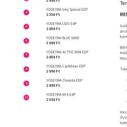
3 690 Ft
Ter
YODEYMA Very Special EDP
MI
2 350 Ft
YODEYMA LIDO EdP
Szük
2 850 Ft
arcm
kom
YODEYMA BLUE SAND
3 690 Ft
Bőrt
YODEYMA ACTIVE MAN EDP
Hatá
2 850 Ft
Hasz
YODEYMA Caribbean EDP
Tul
2 990 Ft
YODEYMA Cheante EDP
2 890 Ft
YODEYMA NYA EdP
2 350 Ft
Hasz
Óva
hatn