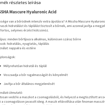
mék részletes leírása
SSHA Mascure Hyaluronic Acid
sége van a bőrödnek intenzív extra ápolásra? A Missha Mascure Hyaluronic
aszk hidratálást és táplálást biztosít a bőrnek, ami azonnal javítja a megje
fortos, selymes érzést kölcsönöz.
ípus: minden bőrtípusra alkalmas, különösen száraz bőrre
sok: hidratálás, nyugtatás, táplálás
nálat: nappalra és estére
ajdonságok:
Mélyrehatóan hidratál és táplál
Visszaadja a bőr rugalmasságát és kényelmét
Javítja a bőr általános megjelenését
nálati útmutató:
tosan vedd ki a maszkot a csomagolásból, és helyezd a megtisztított arco
i a csomagoláson javasolt ideig. A maszk eltávolítása után finoman masszí