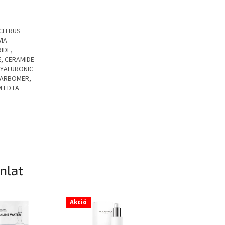
 CITRUS
VIA
IDE,
, CERAMIDE
HYALURONIC
CARBOMER,
M EDTA
ánlat
Akció