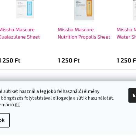
Missha Mascure
Missha Mascure
Missha M
Guaiazulene Sheet
Nutrition Propolis Sheet
Water S
Mask
Mask
1 250 Ft
1 250 Ft
1 250 F
l sütiket használ a legjobb felhasználói élmény
E
 böngészés folytatásával elfogadja a sütik használatát.
a vásárlásról
Kapcsolat
ormáció
itt
.
info
@
swee.hu
ok
 SZÁLLÍTÁSI
+ 36 (21) 2122013
ÓK