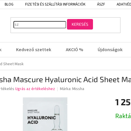
BLOG
FIZETÉSI ÉS SZÁLLÍTÁSI INFORMÁCIÓK
ÁSZF
ADATVÉD
KERESÉS
k
Kedvező szettek
AKCIÓ %
Újdonságok
id Sheet Mask
sha Mascure Hyaluronic Acid Sheet M
rtékelés
Ugrás az értékeléshez
Márka:
Missha
1 25
lése
Egységá
Rakt