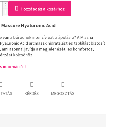
Hozzáadás a kosárhoz
 Mascure Hyaluronic Acid
 van a bőrödnek intenzív extra ápolásra? A Missha
yaluronic Acid arcmaszk hidratálást és táplálást biztosít
, ami azonnal javítja a megjelenését, és komfortos,
érzést kölcsönöz.
s információ
TATÁS
KÉRDÉS
MEGOSZTÁS