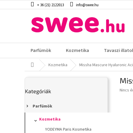
Ugrás
+ 36 (21) 2122013
info@swee.hu
a
fő
tartalomhoz
Parfümök
Kozmetika
Tavaszi illato
Kezdőlap
Kozmetika
Missha Mascure Hyaluronic Ac
O
Mis
l
Kategóriák
d
A
Nincs é
Kategóriák
átugrása
a
termék
l
átlagos
s
Parfümök
értéke
5-
ó
ből
p
Kozmetika
0,0
a
YODEYMA Paris Kosmetika
csillag.