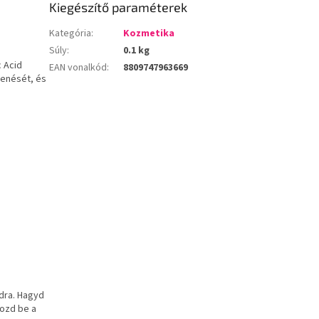
Kiegészítő paraméterek
Kategória
:
Kozmetika
Súly
:
0.1 kg
 Acid
EAN vonalkód
:
8809747963669
lenését, és
dra. Hagyd
rozd be a