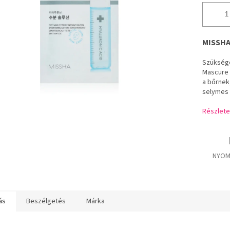
MISSHA
Szüksége
Mascure H
a bőrnek
selymes 
Részlete
NYOM
ás
Beszélgetés
Márka