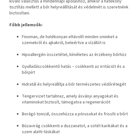
kiváló választás a mindennapi ápoláshoz, amikor a hatékony
tisztítás mellett a bőr helyreállítását és védelmét is szeretnénk
biztosítani.
Főbb jellemzők:
Finoman, de hatékonyan eltávolít minden sminket a
szemekről és ajkakról, beleértve a vízállót is
Hipoallergén összetétel, kíméletes az érzékeny bőrhöz
Gyulladáscsökkentő hatás – csökkenti az irritációt és a
bőrpírt
Hidratál és helyreállítja a bőr természetes védőrétegét
Tengervizet tartalmaz, amely ásványi anyagokat és
vitaminokat biztosít, támogatva a regenerációt
Borágó tonizál, összehúzza a pórusokat és frissíti a bőrt
Búzavirág csökkenti a duzzanatot, a sötét karikákat és a
szem alatti táskákat