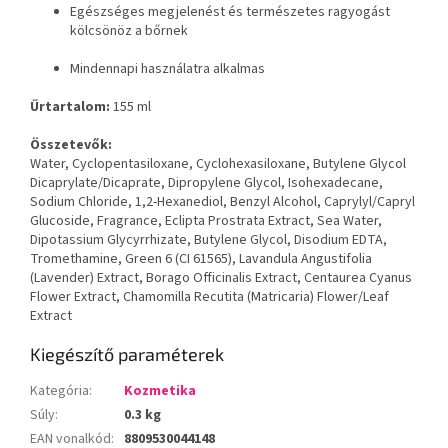
Egészséges megjelenést és természetes ragyogást
kölcsönöz a bőrnek
Mindennapi használatra alkalmas
Űrtartalom:
155 ml
Összetevők:
Water, Cyclopentasiloxane, Cyclohexasiloxane, Butylene Glycol
Dicaprylate/Dicaprate, Dipropylene Glycol, Isohexadecane,
Sodium Chloride, 1,2-Hexanediol, Benzyl Alcohol, Caprylyl/Capryl
Glucoside, Fragrance, Eclipta Prostrata Extract, Sea Water,
Dipotassium Glycyrrhizate, Butylene Glycol, Disodium EDTA,
Tromethamine, Green 6 (CI 61565), Lavandula Angustifolia
(Lavender) Extract, Borago Officinalis Extract, Centaurea Cyanus
Flower Extract, Chamomilla Recutita (Matricaria) Flower/Leaf
Extract
Kiegészítő paraméterek
Kategória
:
Kozmetika
Súly
:
0.3 kg
EAN vonalkód
:
8809530044148