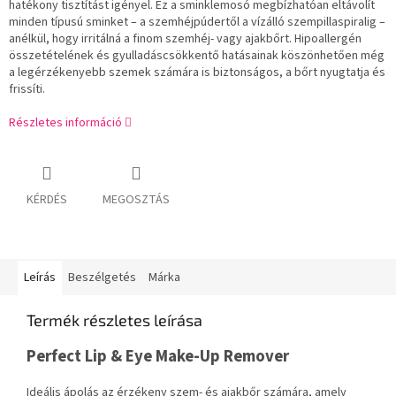
hatékony tisztítást igényel. Ez a sminklemosó megbízhatóan eltávolít
minden típusú sminket – a szemhéjpúdertől a vízálló szempillaspiralig –
anélkül, hogy irritálná a finom szemhéj- vagy ajakbőrt. Hipoallergén
összetételének és gyulladáscsökkentő hatásainak köszönhetően még
a legérzékenyebb szemek számára is biztonságos, a bőrt nyugtatja és
frissíti.
Részletes információ
KÉRDÉS
MEGOSZTÁS
Leírás
Beszélgetés
Márka
Termék részletes leírása
Perfect Lip & Eye Make-Up Remover
Ideális ápolás az érzékeny szem- és ajakbőr számára, amely