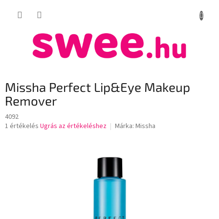
Ugrás
KOSÁR
a
fő
tartalomhoz
Missha Perfect Lip&Eye Makeup
Remover
4092
A
1 értékelés
Ugrás az értékeléshez
Márka:
Missha
termék
átlagos
értékelése
5-
ből
5,0
csillag.