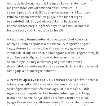
finom, de hatékony tisztítást igényel. Ez a sminklemosó
megbízhatóan eltávolít minden típusú sminket – a
szemhéjpúdertől a vízálló szempillaspiralig – anélkül, hogy
irritálná a finom szemhéj- vagy ajakbőrt. Hipoallergén
összetételének és gyulladáscsökkentő hatásainak
köszönhetően még a legérzékenyebb szemek számára is
biztonságos, a bőrt nyugtatja és frissíti.
A készítmény természetes aktív összetevőket kombinál,
amelyek komplex ápolást biztosítanak. A tengervíz segíti a
faggyútermelés normalizálását, ásványi anyagokkal és
vitaminokkal látja el a bőrt, és támogatja a sejtek regenerációját.
A borágó szilárdítja a pórusokat, tonizál és frissíti a
szemkörnyéket, míg a búzavirág segít csökkenteni a
duzzanatot, a sötét karikákat és a szem alatti táskákat, valamint
támogatja a bőr méregtelenítését.
A
Perfect Lip & Eye Make-Up Remover
használatával nemcsak
tökéletesen eltávolítja a sminket, hanem a bőr számára
szükséges hidratálást és tápanyagokat is biztosítja. A bőr
egészséges megjelenést és természetes ragyogást kap,
miközben a szem- és ajak körüli érzékeny területek puhák,
nyugodtak és revitalizáltak maradnak. Ez a sminklemosó ezért