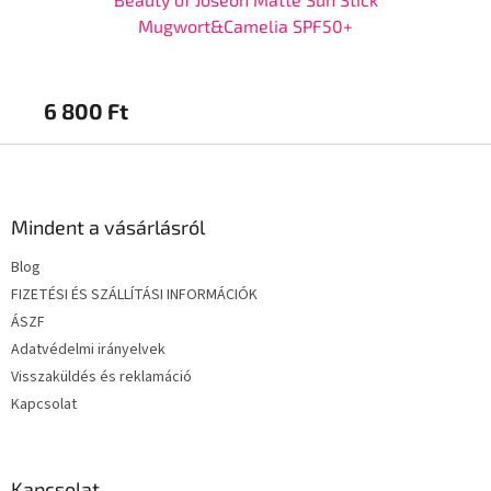
Mugwort&Camelia SPF50+
6 800 Ft
6 
L
á
b
l
Mindent a vásárlásról
é
Blog
c
FIZETÉSI ÉS SZÁLLÍTÁSI INFORMÁCIÓK
ÁSZF
Adatvédelmi irányelvek
Visszaküldés és reklamáció
Kapcsolat
Kapcsolat