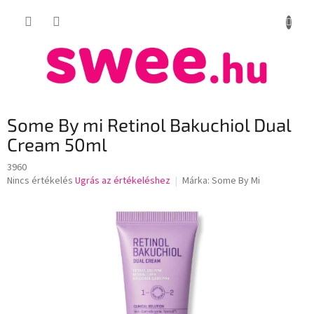
Ugrás
KOSÁR
a
fő
tartalomhoz
Some By mi Retinol Bakuchiol Dual
Cream 50ml
3960
A
Nincs értékelés
Ugrás az értékeléshez
Márka:
Some By Mi
termék
átlagos
értékelése
5-
ből
0,0
csillag.