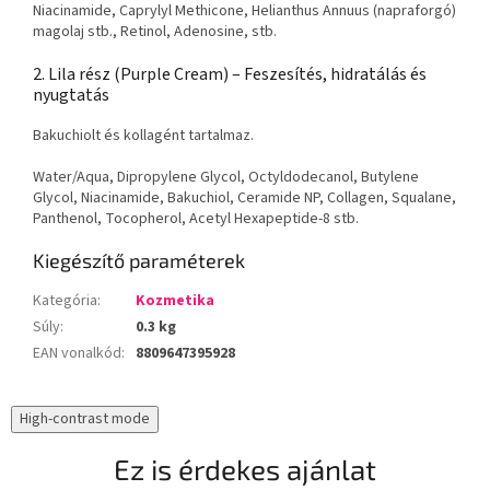
Niacinamide, Caprylyl Methicone, Helianthus Annuus (napraforgó)
magolaj stb., Retinol, Adenosine, stb.
2. Lila rész (Purple Cream) – Feszesítés, hidratálás és
nyugtatás
Bakuchiolt és kollagént tartalmaz.
Water/Aqua, Dipropylene Glycol, Octyldodecanol, Butylene
Glycol, Niacinamide, Bakuchiol, Ceramide NP, Collagen, Squalane,
Panthenol, Tocopherol, Acetyl Hexapeptide-8 stb.
Kiegészítő paraméterek
Kategória
:
Kozmetika
Súly
:
0.3 kg
EAN vonalkód
:
8809647395928
High-contrast mode
Ez is érdekes ajánlat