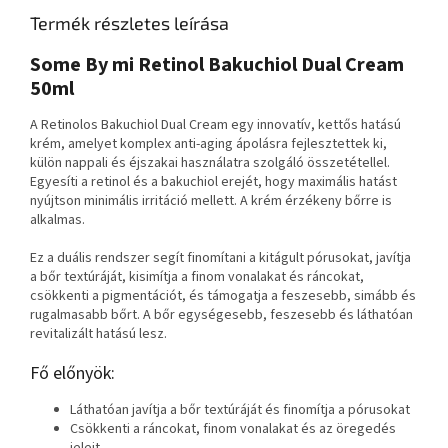
Termék részletes leírása
Some By mi Retinol Bakuchiol Dual Cream
50ml
A Retinolos Bakuchiol Dual Cream egy innovatív, kettős hatású
krém, amelyet komplex anti-aging ápolásra fejlesztettek ki,
külön nappali és éjszakai használatra szolgáló összetétellel.
Egyesíti a retinol és a bakuchiol erejét, hogy maximális hatást
nyújtson minimális irritáció mellett. A krém érzékeny bőrre is
alkalmas.
Ez a duális rendszer segít finomítani a kitágult pórusokat, javítja
a bőr textúráját, kisimítja a finom vonalakat és ráncokat,
csökkenti a pigmentációt, és támogatja a feszesebb, simább és
rugalmasabb bőrt. A bőr egységesebb, feszesebb és láthatóan
revitalizált hatású lesz.
Fő előnyök:
Láthatóan javítja a bőr textúráját és finomítja a pórusokat
Csökkenti a ráncokat, finom vonalakat és az öregedés