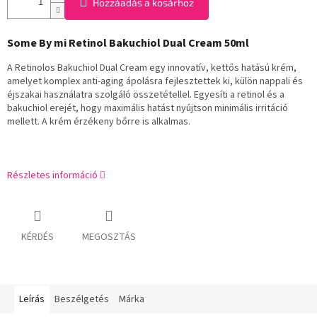
Hozzáadás a kosárhoz
Some By mi Retinol Bakuchiol Dual Cream 50ml
A Retinolos Bakuchiol Dual Cream egy innovatív, kettős hatású krém,
amelyet komplex anti-aging ápolásra fejlesztettek ki, külön nappali és
éjszakai használatra szolgáló összetétellel. Egyesíti a retinol és a
bakuchiol erejét, hogy maximális hatást nyújtson minimális irritáció
mellett. A krém érzékeny bőrre is alkalmas.
Részletes információ
KÉRDÉS
MEGOSZTÁS
Leírás
Beszélgetés
Márka