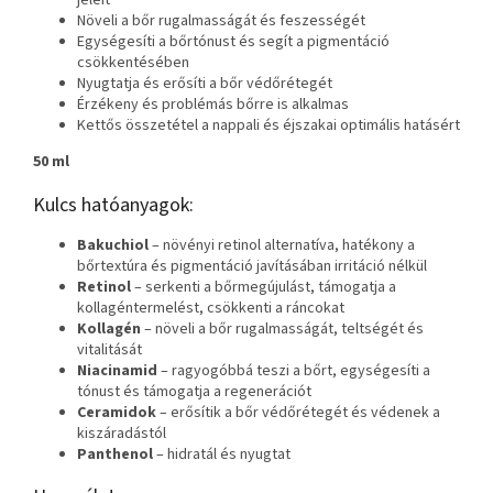
jeleit
Növeli a bőr rugalmasságát és feszességét
Egységesíti a bőrtónust és segít a pigmentáció
csökkentésében
Nyugtatja és erősíti a bőr védőrétegét
Érzékeny és problémás bőrre is alkalmas
Kettős összetétel a nappali és éjszakai optimális hatásért
50 ml
Kulcs hatóanyagok:
Bakuchiol
– növényi retinol alternatíva, hatékony a
bőrtextúra és pigmentáció javításában irritáció nélkül
Retinol
– serkenti a bőrmegújulást, támogatja a
kollagéntermelést, csökkenti a ráncokat
Kollagén
– növeli a bőr rugalmasságát, teltségét és
vitalitását
Niacinamid
– ragyogóbbá teszi a bőrt, egységesíti a
tónust és támogatja a regenerációt
Ceramidok
– erősítik a bőr védőrétegét és védenek a
kiszáradástól
Panthenol
– hidratál és nyugtat