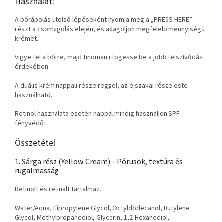
Használat:
A bőrápolás utolsó lépéseként nyomja meg a „PRESS HERE”
részt a csomagolás elején, és adagoljon megfelelő mennyiségű
krémet.
Vigye fel a bőrre, majd finoman ütögesse be a jobb felszívódás
érdekében.
A duális krém nappali része reggel, az éjszakai része este
használható.
Retinol használata esetén nappal mindig használjon SPF
fényvédőt.
Összetétel:
1. Sárga rész (Yellow Cream) – Pórusok, textúra és
rugalmasság
Retinolt és retinalt tartalmaz.
Water/Aqua, Dipropylene Glycol, Octyldodecanol, Butylene
Glycol, Methylpropanediol, Glycerin, 1,2-Hexanediol,