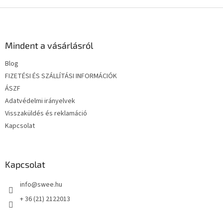
L
á
b
l
Mindent a vásárlásról
é
Blog
c
FIZETÉSI ÉS SZÁLLÍTÁSI INFORMÁCIÓK
ÁSZF
Adatvédelmi irányelvek
Visszaküldés és reklamáció
Kapcsolat
Kapcsolat
info
@
swee.hu
+ 36 (21) 2122013