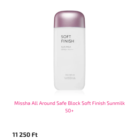
Ú
Missha All Around Safe Block Soft Finish Sunmilk
B
50+
11 250 Ft
10