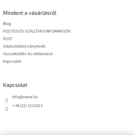
b
l
Mindent a vásárlásról
é
Blog
c
FIZETÉSI ÉS SZÁLLÍTÁSI INFORMÁCIÓK
ÁSZF
Adatvédelmi irányelvek
Visszaküldés és reklamáció
Kapcsolat
Kapcsolat
info
@
swee.hu
+ 36 (21) 2122013