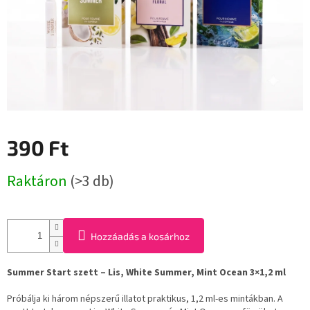
390 Ft
Egységár:
Raktáron
(>3 db)
Hozzáadás a kosárhoz
Summer Start szett – Lis, White Summer, Mint Ocean 3×1,2 ml
Próbálja ki három népszerű illatot praktikus, 1,2 ml-es mintákban. A