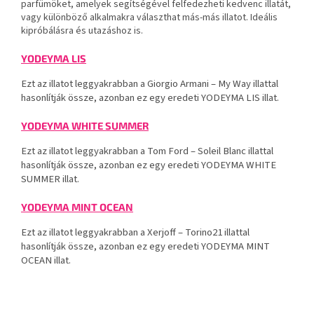
parfümöket, amelyek segítségével felfedezheti kedvenc illatát,
vagy különböző alkalmakra választhat más-más illatot. Ideális
kipróbálásra és utazáshoz is.
YODEYMA LIS
Ezt az illatot leggyakrabban a Giorgio Armani – My Way illattal
hasonlítják össze, azonban ez egy eredeti YODEYMA LIS illat.
YODEYMA WHITE SUMMER
Ezt az illatot leggyakrabban a Tom Ford – Soleil Blanc illattal
hasonlítják össze, azonban ez egy eredeti YODEYMA WHITE
SUMMER illat.
YODEYMA MINT OCEAN
Ezt az illatot leggyakrabban a Xerjoff – Torino21 illattal
hasonlítják össze, azonban ez egy eredeti YODEYMA MINT
OCEAN illat.