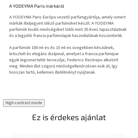
A YODEYMA Paris márkáról
A YODEYMA Paris Európa vezető parfümgyártója, amely ismert
márkák illatjegyeit idéző parfümöket készít. A YODEYMA
parfümök kiváló minőségüket több mint 20 éves tapasztalatnak
és a legjobb francia parfümolajok használatának köszönhetik.
A parfümök 100 ml-es és 15 ml-es üvegekben készülnek,
letisztult és elegáns dizájnnal, amelyet a francia parfümipar
egyik legismertebb tervezője, Federico Restrepo alkotott
meg. Minden illat szigorú minőségellenőrzésen esik át, így
hosszan tartó, kellemes illatélményt nyújtanak.
High-contrast mode
Ez is érdekes ajánlat