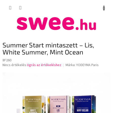
Ugrás
KOSÁR
a
fő
tartalomhoz
Summer Start mintaszett – Lis,
White Summer, Mint Ocean
8F260
A
Nincs értékelés
Ugrás az értékeléshez
Márka:
YODEYMA Paris
termék
átlagos
értékelése
5-
ből
0,0
csillag.