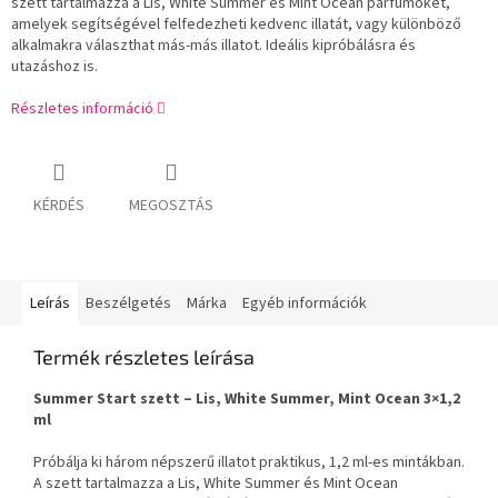
szett tartalmazza a Lis, White Summer és Mint Ocean parfümöket,
amelyek segítségével felfedezheti kedvenc illatát, vagy különböző
alkalmakra választhat más-más illatot. Ideális kipróbálásra és
utazáshoz is.
Részletes információ
KÉRDÉS
MEGOSZTÁS
Leírás
Beszélgetés
Márka
Egyéb információk
Termék részletes leírása
Summer Start szett – Lis, White Summer, Mint Ocean 3×1,2
ml
Próbálja ki három népszerű illatot praktikus, 1,2 ml-es mintákban.
A szett tartalmazza a Lis, White Summer és Mint Ocean