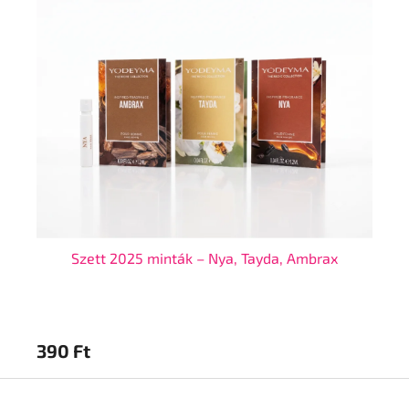
Szett 2025 minták – Nya, Tayda, Ambrax
390 Ft
7 
L
á