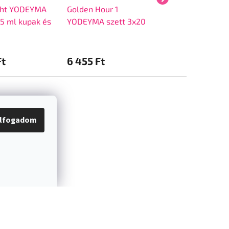
ght YODEYMA
Golden Hour 1
Golden Hour 2
15 ml kupak és
YODEYMA szett 3x20
YODEYMA szett 
lkül
ml kupak és doboz
ml kupak és dob
nélkül
nélkül
Ft
6 455 Ft
6 455 Ft
lfogadom