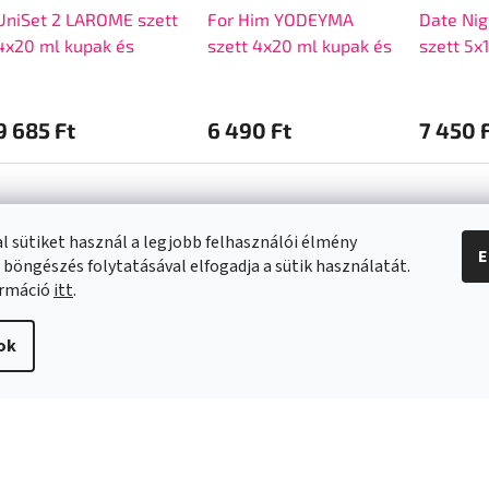
UniSet 2 LAROME szett
For Him YODEYMA
Date Ni
4x20 ml kupak és
szett 4x20 ml kupak és
szett 5x
doboz nélkül
doboz nélkül
doboz né
9 685 Ft
6 490 Ft
7 450 
l sütiket használ a legjobb felhasználói élmény
E
 böngészés folytatásával elfogadja a sütik használatát.
a vásárlásról
Kapcsolat
ormáció
itt
.
info
@
swee.hu
ok
 SZÁLLÍTÁSI
+ 36 (21) 2122013
ÓK
i irányelvek
s és reklamáció