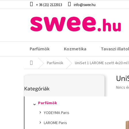
Ugrás
+ 36 (21) 2122013
info@swee.hu
a
fő
tartalomhoz
Parfümök
Kozmetika
Tavaszi illato
Kezdőlap
Parfümök
UniSet 1 LAROME szett 4x20 ml
O
Uni
l
Kategóriák
d
A
Nincs é
Kategóriák
átugrása
a
termék
l
átlagos
s
Parfümök
értéke
5-
ó
YODEYMA Paris
ből
p
0,0
a
LAROME Paris
csillag.