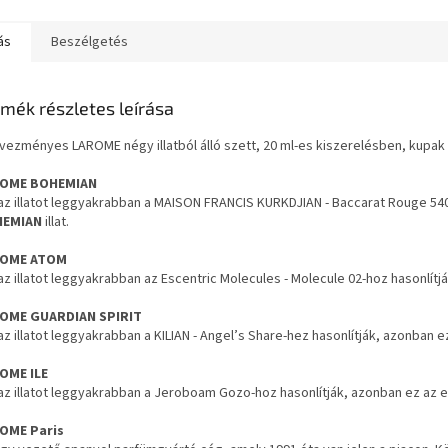
ás
Beszélgetés
mék részletes leírása
ezményes LAROME négy illatból álló szett, 20 ml-es kiszerelésben, kupak
OME BOHEMIAN
az illatot leggyakrabban a MAISON FRANCIS KURKDJIAN - Baccarat Rouge 540
HEMIAN
illat.
ROME ATOM
az illatot leggyakrabban az Escentric Molecules - Molecule 02-hoz hasonlít
OME GUARDIAN SPIRIT
az illatot leggyakrabban a KILIAN - Angel’s Share-hez hasonlítják, azonban 
OME ILE
az illatot leggyakrabban a Jeroboam Gozo-hoz hasonlítják, azonban ez az 
OME Paris