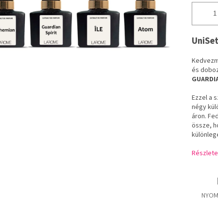
UniSet
Kedvezmé
és doboz
GUARDIA
Ezzel a s
négy kül
áron. Fed
össze, h
különlege
Részlete
NYOM