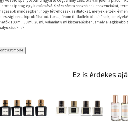
gy vezető spanyol parfümgyártó cég, amely 1991 óta van jelen a piacon. K
alatot az iparág egyik csúcsává. Százszámra használnak esszenciákat, ter
magasabb minőségben, hogy létrehozzák az illatokat, melyek érzéki élmén
országban is kipróbálhatod. Luxus, finom illatkollekciót kínálunk, amelye
hetők 100 ml, 50 ml, 20 ml, valamint 8 ml kiszerelésben, amely a legkisebb tá
bályozásoknak.
contrast mode
Ez is érdekes aj