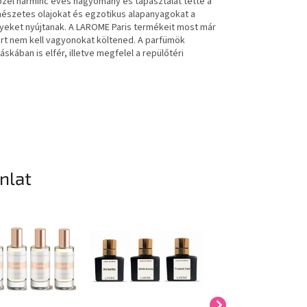
özel harminc éves hagyomány és tapasztalat tette a
mészetes olajokat és egzotikus alapanyagokat a
yeket nyújtanak. A LAROME Paris termékeit most már
kért nem kell vagyonokat költened. A parfümök
skában is elfér, illetve megfelel a repülőtéri
ánlat