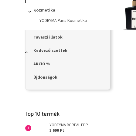
n
e
Kozmetika
l
YODEYMA Paris Kosmetika
Tavaszi illatok
Kedvező szettek
AKCIÓ %
Újdonságok
Top 10 termék
YODEYMA BOREAL EDP
3 690 Ft