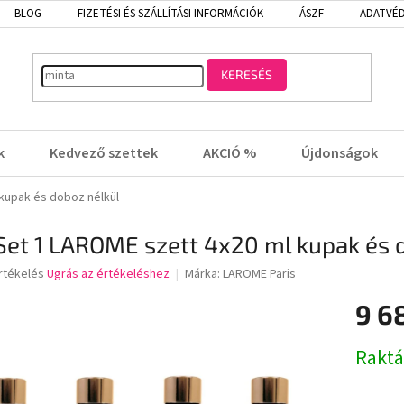
BLOG
FIZETÉSI ÉS SZÁLLÍTÁSI INFORMÁCIÓK
ÁSZF
ADATVÉD
KERESÉS
k
Kedvező szettek
AKCIÓ %
Újdonságok
 kupak és doboz nélkül
Set 1 LAROME szett 4x20 ml kupak és 
rtékelés
Ugrás az értékeléshez
Márka:
LAROME Paris
9 6
lése
Egységá
Rakt