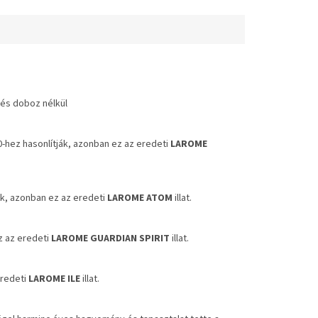
 és doboz nélkül
-hez hasonlítják, azonban ez az eredeti
LAROME
ják, azonban ez az eredeti
LAROME ATOM
illat.
ez az eredeti
LAROME GUARDIAN SPIRIT
illat.
eredeti
LAROME ILE
illat.