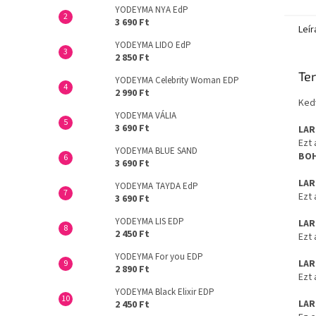
YODEYMA NYA EdP
3 690 Ft
Leír
YODEYMA LIDO EdP
2 850 Ft
Ter
YODEYMA Celebrity Woman EDP
2 990 Ft
Kedv
YODEYMA VÁLIA
3 690 Ft
LAR
Ezt 
YODEYMA BLUE SAND
BO
3 690 Ft
LA
YODEYMA TAYDA EdP
Ezt 
3 690 Ft
YODEYMA LIS EDP
LAR
2 450 Ft
Ezt 
YODEYMA For you EDP
LAR
2 890 Ft
Ezt 
YODEYMA Black Elixir EDP
LAR
2 450 Ft