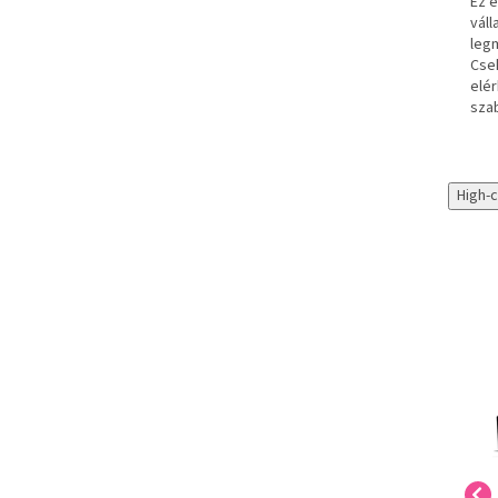
Ez e
váll
leg
Cseh
elér
sza
High-