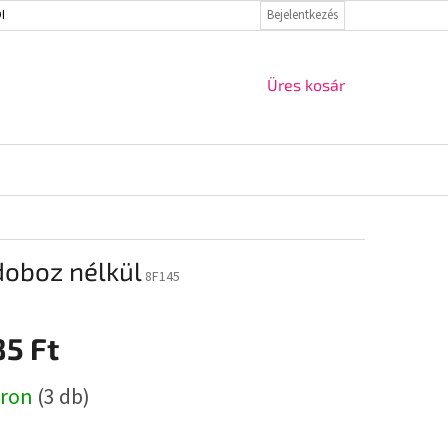
ELMI IRÁNYELVEK
VISSZAKÜLDÉS ÉS REKLAMÁCIÓ
Bejelentkezés
KAPCSOLAT
KOSÁR
Üres kosár
doboz nélkül
8F145
85 Ft
r:
áron
(3 db)