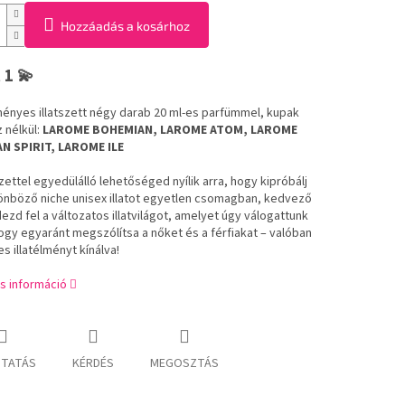
Hozzáadás a kosárhoz
 1 💫
nyes illatszett négy darab 20 ml-es parfümmel, kupak
 nélkül:
LAROME BOHEMIAN, LAROME ATOM, LAROME
N SPIRIT, LAROME ILE
zettel egyedülálló lehetőséged nyílik arra, hogy kipróbálj
önböző niche unisex illatot egyetlen csomagban, kedvező
ezd fel a változatos illatvilágot, amelyet úgy válogattunk
ogy egyaránt megszólítsa a nőket és a férfiakat – valóban
s illatélményt kínálva!
s információ
TATÁS
KÉRDÉS
MEGOSZTÁS