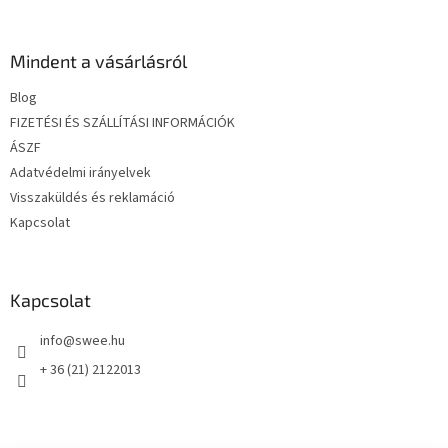
á
b
l
Mindent a vásárlásról
é
Blog
c
FIZETÉSI ÉS SZÁLLÍTÁSI INFORMÁCIÓK
ÁSZF
Adatvédelmi irányelvek
Visszaküldés és reklamáció
Kapcsolat
Kapcsolat
info
@
swee.hu
+ 36 (21) 2122013