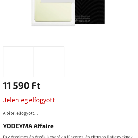
11 590 Ft
Egységár:
Jelenleg elfogyott
A tétel elfogyott…
YODEYMA Affaire
Egy érzelmes és érzéki keverék a fűszeres és citrusos illatjegyeknek