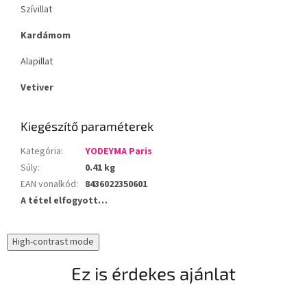
Szívillat
Kardámom
Alapillat
Vetiver
Kiegészítő paraméterek
Kategória
:
YODEYMA Paris
Súly
:
0.41 kg
EAN vonalkód
:
8436022350601
A tétel elfogyott…
High-contrast mode
Ez is érdekes ajánlat