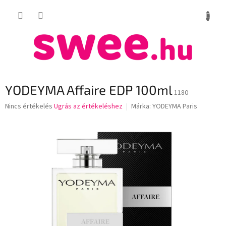
Ugrás
KOSÁR
a
fő
tartalomhoz
YODEYMA Affaire EDP 100ml
1180
A
Nincs értékelés
Ugrás az értékeléshez
Márka:
YODEYMA Paris
termék
átlagos
értékelése
5-
ből
0,0
csillag.