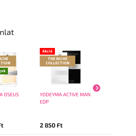
ánlat
Akció
Akció
ICHE
THE NICHE
THE NICHE
CTION
COLLECTION
COLLECTION
gok
A OSEUS
YODEYMA ACTIVE MAN
YODEYMA NYA E
EDP
Ft
2 850 Ft
3 690 Ft