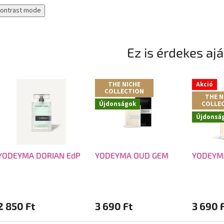
contrast mode
Ez is érdekes aj
THE NICHE
Akció
COLLECTION
THE N
Újdonságok
COLLE
Újdonsá
YODEYMA DORIAN EdP
YODEYMA OUD GEM
YODEYM
2 850 Ft
3 690 Ft
3 690 