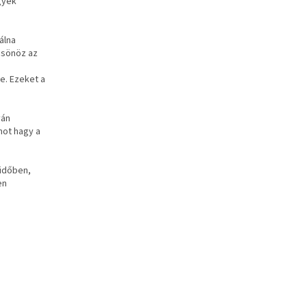
gyek
álna
lcsönöz az
e. Ezeket a
yán
mot hagy a
 időben,
en