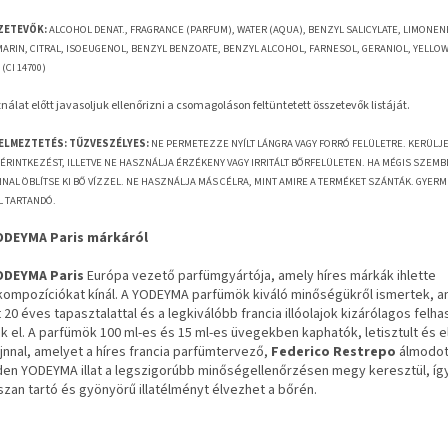
ZETEVŐK:
ALCOHOL DENAT., FRAGRANCE (PARFUM), WATER (AQUA), BENZYL SALICYLATE, LIMONENE
ARIN, CITRAL, ISOEUGENOL, BENZYL BENZOATE, BENZYL ALCOHOL, FARNESOL, GERANIOL, YELLOW 5
 (CI 14700)
álat előtt javasoljuk ellenőrizni a csomagoláson feltüntetett összetevők listáját.
ELMEZTETÉS:
TŰZVESZÉLYES:
NE PERMETEZZE NYÍLT LÁNGRA VAGY FORRÓ FELÜLETRE. KERÜLJ
 ÉRINTKEZÉST, ILLETVE NE HASZNÁLJA ÉRZÉKENY VAGY IRRITÁLT BŐRFELÜLETEN. HA MÉGIS SZEMB
NAL ÖBLÍTSE KI BŐ VÍZZEL. NE HASZNÁLJA MÁS CÉLRA, MINT AMIRE A TERMÉKET SZÁNTÁK. GYER
L TARTANDÓ.
ODEYMA Paris márkáról
ODEYMA Paris
Európa vezető parfümgyártója, amely híres márkák ihlette
tkompozíciókat kínál. A YODEYMA parfümök kiváló minőségükről ismertek, a
 20 éves tapasztalattal és a legkiválóbb francia illóolajok kizárólagos felh
k el. A parfümök 100 ml-es és 15 ml-es üvegekben kaphatók, letisztult és 
jnnal, amelyet a híres francia parfümtervező,
Federico Restrepo
álmodot
den YODEYMA illat a legszigorúbb minőségellenőrzésen megy keresztül, íg
zan tartó és gyönyörű illatélményt élvezhet a bőrén.