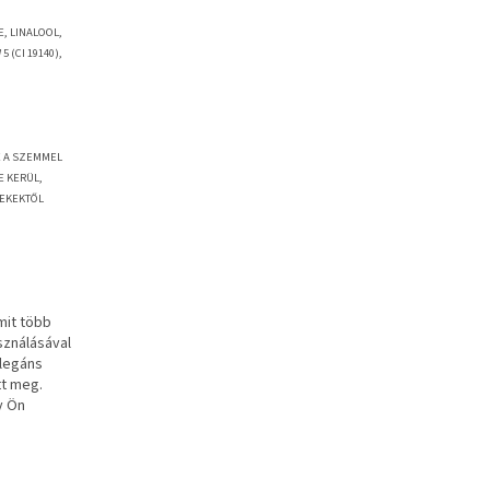
, LINALOOL,
 (CI 19140),
E A SZEMMEL
E KERÜL,
MEKEKTŐL
mit több
asználásával
elegáns
t meg.
y Ön