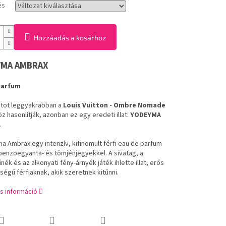
és
Hozzáadás a kosárhoz
MA AMBRAX
Parfum
latot leggyakrabban a
Louis Vuitton - Ombre Nomade
 hasonlítják, azonban ez egy eredeti illat:
YODEYMA
.
a Ambrax egy intenzív, kifinomult férfi eau de parfum
 benzoegyanta- és tömjénjegyekkel. A sivatag, a
k és az alkonyati fény-árnyék játék ihlette illat, erős
ségű férfiaknak, akik szeretnek kitűnni.
s információ