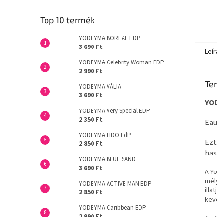
Top 10 termék
YODEYMA BOREAL EDP
3 690 Ft
Leír
YODEYMA Celebrity Woman EDP
2 990 Ft
Ter
YODEYMA VÁLIA
3 690 Ft
YO
YODEYMA Very Special EDP
2 350 Ft
Eau
YODEYMA LIDO EdP
Ezt
2 850 Ft
has
YODEYMA BLUE SAND
3 690 Ft
A Yo
mély
YODEYMA ACTIVE MAN EDP
illa
2 850 Ft
keve
YODEYMA Caribbean EDP
2 990 Ft