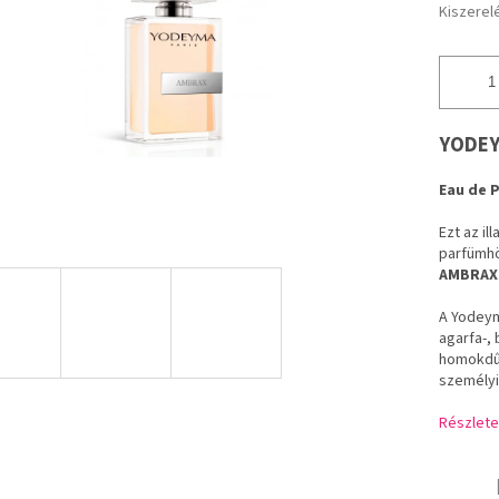
Kiszerel
YODEY
Eau de 
Ezt az il
parfümhöz
AMBRAX
A Yodeym
agarfa-,
homokdűné
személyi
Részlete