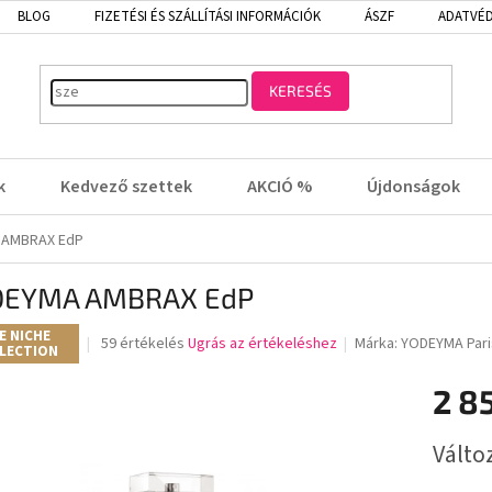
BLOG
FIZETÉSI ÉS SZÁLLÍTÁSI INFORMÁCIÓK
ÁSZF
ADATVÉD
KERESÉS
k
Kedvező szettek
AKCIÓ %
Újdonságok
 AMBRAX EdP
DEYMA AMBRAX EdP
E NICHE
A
59 értékelés
Ugrás az értékeléshez
Márka:
YODEYMA Pari
LECTION
termék
átlagos
2 8
értékelése
5-
Egységá
ből
Válto
3,8
csillag.