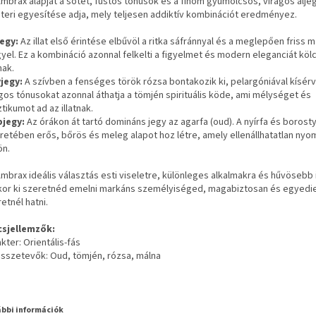
mbrax alapját a sötét, füstös tónusok és a finom gyümölcsös, virágos alje
teri egyesítése adja, mely teljesen addiktív kombinációt eredményez.
jegy:
Az illat első érintése elbűvöl a ritka sáfránnyal és a meglepően friss m
yel. Ez a kombináció azonnal felkelti a figyelmet és modern eleganciát kö
nak.
vjegy:
A szívben a fenséges török rózsa bontakozik ki, pelargóniával kísérv
gos tónusokat azonnal áthatja a tömjén spirituális köde, ami mélységet és
tikumot ad az illatnak.
pjegy:
Az órákon át tartó domináns jegy az agarfa (oud). A nyírfa és borost
retében erős, bőrös és meleg alapot hoz létre, amely ellenállhatatlan nyo
ön.
mbrax ideális választás esti viseletre, különleges alkalmakra és hűvösebb
kor ki szeretnéd emelni markáns személyiséged, magabiztosan és egyedi
etnél hatni.
csjellemzők:
kter: Orientális-fás
összetevők: Oud, tömjén, rózsa, málna
bbi információk