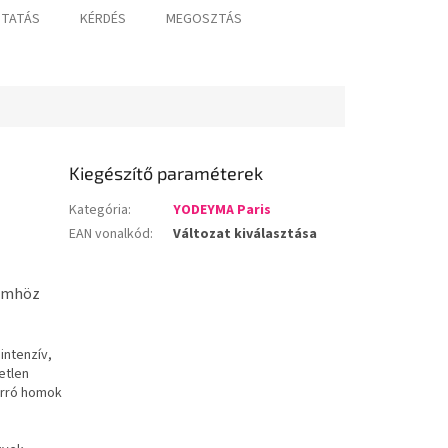
TATÁS
KÉRDÉS
MEGOSZTÁS
Kiegészítő paraméterek
Kategória
:
YODEYMA Paris
EAN vonalkód
:
Változat kiválasztása
ümhöz
intenzív,
etlen
forró homok