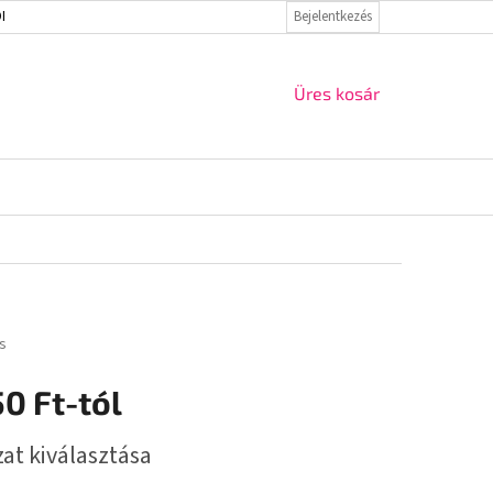
ELMI IRÁNYELVEK
VISSZAKÜLDÉS ÉS REKLAMÁCIÓ
Bejelentkezés
KAPCSOLAT
KOSÁR
Üres kosár
s
50 Ft
-tól
r:
zat kiválasztása