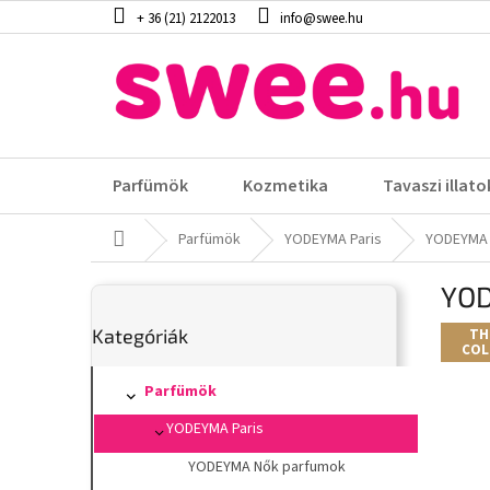
Ugrás
+ 36 (21) 2122013
info@swee.hu
a
fő
tartalomhoz
Parfümök
Kozmetika
Tavaszi illato
Kezdőlap
Parfümök
YODEYMA Paris
YODEYMA
O
YO
l
Kategóriák
d
Kategóriák
átugrása
TH
a
COL
l
s
Parfümök
ó
YODEYMA Paris
p
a
YODEYMA Nők parfumok