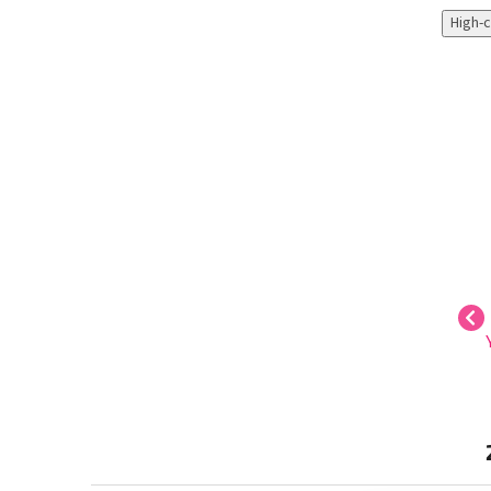
High-
THE NICHE
THE NICHE
COLLECTION
COLLECTION
Újdonságok
Újdonságok
YODEYMA SILK ELIXIR
YODEYMA AMIRA
2 590 Ft
2 450 Ft