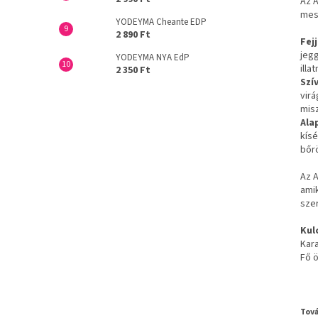
Az A
mes
YODEYMA Cheante EDP
2 890 Ft
Fej
jegg
YODEYMA NYA EdP
illat
2 350 Ft
Szí
virá
misz
Ala
kísé
bőr
Az A
ami
szer
Kul
Kara
Fő 
Tová