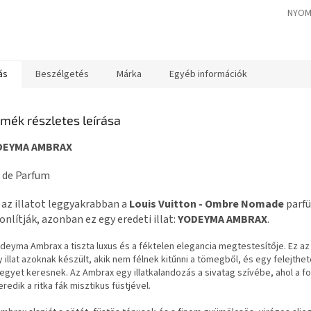
NYOM
ás
Beszélgetés
Márka
Egyéb információk
mék részletes leírása
DEYMA AMBRAX
 de Parfum
 az illatot leggyakrabban a
Louis Vuitton - Ombre Nomade
parf
onlítják, azonban ez egy eredeti illat:
YODEYMA AMBRAX
.
deyma Ambrax a tiszta luxus és a féktelen elegancia megtestesítője. Ez az 
 illat azoknak készült, akik nem félnek kitűnni a tömegből, és egy felejthet
tjegyet keresnek. Az Ambrax egy illatkalandozás a sivatag szívébe, ahol a 
redik a ritka fák misztikus füstjével.