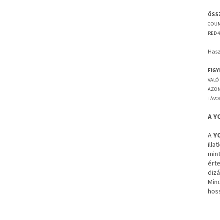
ÖSS
COUM
RED 4
Haszn
FIGY
VALÓ
AZON
TÁVO
A Y
A
Y
illa
mint
érte
dizá
Min
hoss