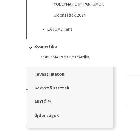
n
YODEYMA FÉRFI PARFÜMÖK
e
l
Újdonságok 2024
LAROME Paris
Kozmetika
YODEYMA Paris Kosmetika
Tavaszi illatok
Kedvező szettek
AKCIÓ %
Újdonságok