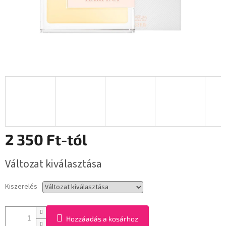
2 350 Ft
-tól
Egységár:
Változat kiválasztása
Kiszerelés
Hozzáadás a kosárhoz