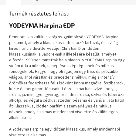
Termék részletes leírása
YODEYMA Harpina EDP
Bemutatjuk a kultikus virágos-gyümölcsös YODEYMA Harpina
parfümöt, amely a klasszikus illatok közé tartozik, és a világ
híres francia divattervezője, Christian Dior időtlen
klasszikusának, a Jadore-nak a ihletésére készült, amelyet
először 1999-ben mutattak be a piacon. A YODEYMA Harpina egy
vidám óda a nőknek, ünneplése szépségüknek és mítikus
fenségüknek. Hagyd, hogy elragadjon egy friss és prózaibb
világba, ahol váratlan és precedens nélküli, mégis intenzív
örömöket fedezhetsz fel. Elsőként finom magnólia, őszibarack,
körte és bergamot tónusokat érzel, a parfüm szívét ibolya,
frézia, jázmin, gyöngyvirág, orchidea, rózsa, szilva és tuberóza
alkotja, és végül a cédrus, szeder, pézsma és vanília illata hatol
át. Klasszikus, időtlen parfüm a szenvedélyes és mítikus
nőknek, amely alkalmas mindennapi viseletre és különleges
alkalmakra is.
A Yodeyma Harpina egy időtlen klasszikus, amely mindennapi
viseletre is alkalmas.