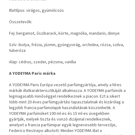
Illattípus: virágos, gyümölcsös
Összetevők:
Fej: bergamot, őszibarack, körte, magnólia, mandarin, dinnye
Szív: ibolya, frézia, jázmin, gyöngyvirág, orchidea, rózsa, szilva,
tuberóza
Alap: cédrus, szeder, pézsma, vanília
A YODEYMA Paris márka
A YODEYMA Paris Európa vezető parfümgyártója, amely a híres
márkák illatkarakterisztikáját alkalmazza. A YODEYMA parfümök a
legmagasabb minőséggel rendelkeznek a piacon. Ezt a sikert
több mint 20 éves parfümgyártási tapasztalatnak és kizárólag a
legjobb francia parfümolajok használatának köszönhetik. A
YODEYMA parfümöket 100 ml-es és 15 ml-es üvegekben
gyártják, melyek tiszta és vonzó dizájnnal rendelkeznek,
amelyet a francia parfümipar egyik legnevesebb tervezője,
Federico Restrepo alkotott. Minden YODEYMA illat a