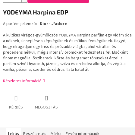
YODEYMA Harpina EDP
A parfém jellemzői -
Dior - J'adore
A kultikus virágos-gyümölcsös YODEYMA Harpina parfüm egy vidám óda
a nőknek, ünneplése szépségüknek és mítikus fenségüknek. Hagyd,
hogy elragadjon egy friss és prózaibb világba, ahol váratlan és
precedens nélküli, mégis intenzív örömöket fedezhetsz fel. Elsőként
finom magnólia, őszibarack, körte és bergamot tónusokat érzel, a
parfüm szívét hyacinth, jázmin, szilva és orchidea alkotja, és végül a
vanília, pézsma, szeder és cédrus illata hatol át.
Részletes információ
KÉRDÉS
MEGOSZTÁS
Leírás
Beszélgetés
Márka
Egyéb információk