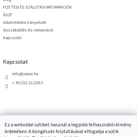
c
FIZETÉSI ÉS SZÁLLÍTÁSI INFORMÁCIÓK
ÁSZF
Adatvédelmi irányelvek
Visszaküldés és reklamáció
Kapcsolat
Kapcsolat
info
@
swee.hu
+ 36 (21) 2122013
Ez a weboldal sütiket használ a legjobb felhasználói élmény
érdekében. A böngészés folytatásával elfogadja a sütik