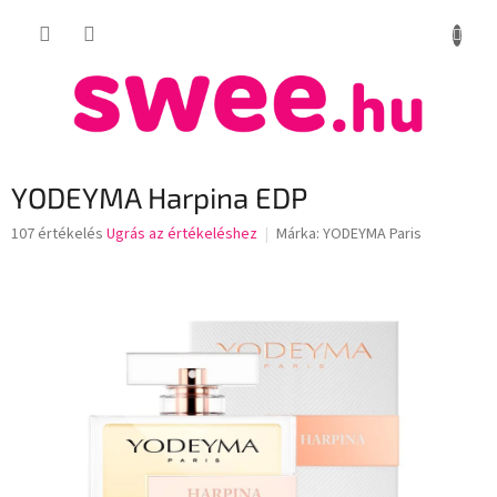
Ugrás
KOSÁR
a
fő
tartalomhoz
YODEYMA Harpina EDP
A
107 értékelés
Ugrás az értékeléshez
Márka:
YODEYMA Paris
termék
átlagos
értékelése
5-
ből
3,5
csillag.