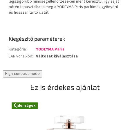
legszigorúbb minőségellenőrzéseken ment keresztül, így saját
bőrén tapasztalhatja meg a YODEYMA Paris parfümök gyönyörű
és hosszan tartó illatát.
Kiegészítő paraméterek
Kategória
:
YODEYMA Paris
EAN vonalkód
:
Változat kiválasztása
High-contrast mode
Ez is érdekes ajánlat
Újdonságok