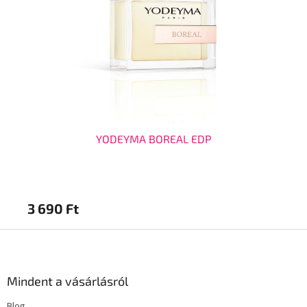
YODEYMA BOREAL EDP
3 690 Ft
2 
L
á
b
l
Mindent a vásárlásról
é
Blog