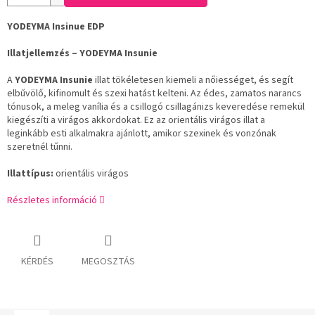
YODEYMA Insinue EDP
Illatjellemzés – YODEYMA Insunie
A
YODEYMA Insunie
illat tökéletesen kiemeli a nőiességet, és segít
elbűvölő, kifinomult és szexi hatást kelteni. Az édes, zamatos narancs
tónusok, a meleg vanília és a csillogó csillagánizs keveredése remekül
kiegészíti a virágos akkordokat. Ez az orientális virágos illat a
leginkább esti alkalmakra ajánlott, amikor szexinek és vonzónak
szeretnél tűnni.
Illattípus:
orientális virágos
Részletes információ
KÉRDÉS
MEGOSZTÁS