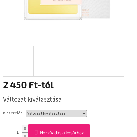
2 450 Ft
-tól
Egységár:
Változat kiválasztása
Kiszerelés
Hozzáadás a kosárhoz