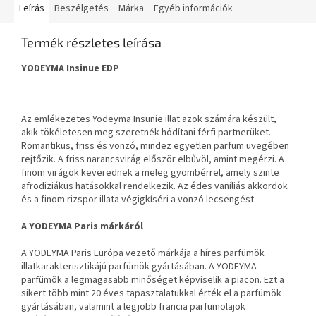
Leírás
Beszélgetés
Márka
Egyéb információk
Termék részletes leírása
YODEYMA Insinue EDP
Az emlékezetes Yodeyma Insunie illat azok számára készült,
akik tökéletesen meg szeretnék hódítani férfi partnerüket.
Romantikus, friss és vonzó, mindez egyetlen parfüm üvegében
rejtőzik. A friss narancsvirág először elbűvöl, amint megérzi. A
finom virágok keverednek a meleg gyömbérrel, amely szinte
afrodiziákus hatásokkal rendelkezik. Az édes vaníliás akkordok
és a finom rizspor illata végigkíséri a vonzó lecsengést.
A YODEYMA Paris márkáról
A YODEYMA Paris Európa vezető márkája a híres parfümök
illatkarakterisztikájú parfümök gyártásában. A YODEYMA
parfümök a legmagasabb minőséget képviselik a piacon. Ezt a
sikert több mint 20 éves tapasztalatukkal érték el a parfümök
gyártásában, valamint a legjobb francia parfümolajok