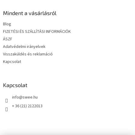
b
l
Mindent a vásárlásról
é
Blog
c
FIZETÉSI ÉS SZÁLLÍTÁSI INFORMÁCIÓK
ÁSZF
Adatvédelmi irányelvek
Visszaküldés és reklamáció
Kapcsolat
Kapcsolat
info
@
swee.hu
+ 36 (21) 2122013