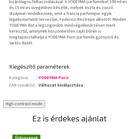
kizárólagos felhasználásával. A YODEYMA parfümöket 100 ml-es
és 15 ml-es üvegekben készítik, melyek tiszta és vonzó
dizájnnal rendelkeznek, amit a francia parfümipar egyik
legelismertebb tervezője, Federico Restrepo alkotott. Minden
YODEYMA illat a legszigorúbb minőségellenőrzésen ment
keresztül, amelynek köszönhetően saját bőrén is
megtapasztalhatja a YODEYMA Paris parfümök gyönyörű és
tartós illatát.
Kiegészítő paraméterek
Kategória
:
YODEYMA Paris
EAN vonalkód
:
Változat kiválasztása
High-contrast mode
Ez is érdekes ajánlat
Újdonságok