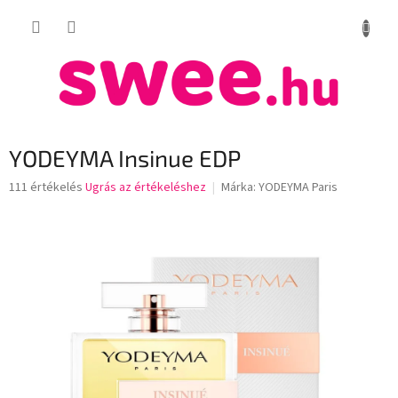
Ugrás
KOSÁR
a
fő
tartalomhoz
YODEYMA Insinue EDP
A
111 értékelés
Ugrás az értékeléshez
Márka:
YODEYMA Paris
termék
átlagos
értékelése
5-
ből
3,4
csillag.