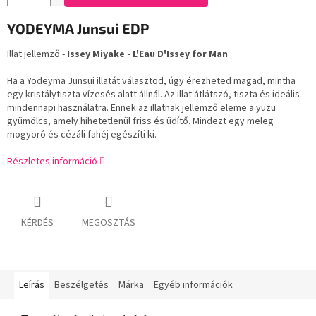
YODEYMA Junsui EDP
Illat jellemző -
Issey Miyake - L'Eau D'Issey for Man
Ha a Yodeyma Junsui illatát választod, úgy érezheted magad, mintha
egy kristálytiszta vízesés alatt állnál. Az illat átlátszó, tiszta és ideális
mindennapi használatra. Ennek az illatnak jellemző eleme a yuzu
gyümölcs, amely hihetetlenül friss és üdítő. Mindezt egy meleg
mogyoró és cézáli fahéj egészíti ki.
Részletes információ
KÉRDÉS
MEGOSZTÁS
Leírás
Beszélgetés
Márka
Egyéb információk