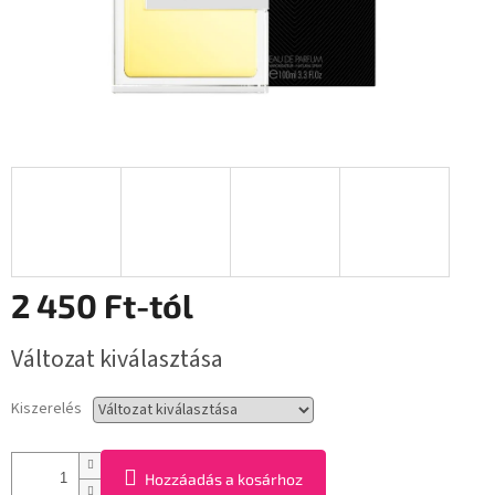
2 450 Ft
-tól
Egységár:
Változat kiválasztása
Kiszerelés
Hozzáadás a kosárhoz