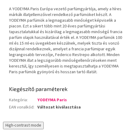
A YODEYMA Paris Európa vezető parfümgyártója, amely a híres
márkák illatjellemzőivel rendelkező parfümöket készít. A
YODEYMA parfümök a legmagasabb minőséget képviselik a
piacon. Ezt a sikert több mint 20 éves parfümgyártási
tapasztalatukkal és kizárólag a legmagasabb minőségű francia
parfüm olajok használatával érték el. A YODEYMA parfümök 100
ml és 15 ml-es üvegekben készülnek, melyek tiszta és vonzó
dizájnnal rendelkeznek, amelyet a francia parfümipar egyik
legrangosabb tervezője, Federico Restrepo alkotott. Minden
YODEYMA illat a legszigorúbb minőségellenőrzéseken ment
keresztül, így személyesen is megtapasztalhatja a YODEYMA
Paris parfümök gyönyörű és hosszan tartó illatát.
Kiegészítő paraméterek
Kategória
:
YODEYMA Paris
EAN vonalkód
:
Változat kiválasztása
High-contrast mode