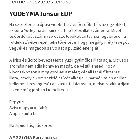
Termék részletes leírása
YODEYMA Junsui EDP
Ha szereted a trópusi vidéket, az esőerdőket és az egzotikát,
akkor a Yodeyma Junsui ez a tökéletes illat számodra. Mivel
esőerdőkből származó összetevőket tartalmaz, egyenesen a
földek szívébe repít, lehetővé téve, hogy megállj, mély levegőt
vegyél és magadba szívd azt a pulzáló energiát.
A friss és üdítő bevezetést a yuzu gyümölcs illata adja. Citrusos
aromája nem adja könnyen magát, de végül enged, hogy
kibontakozzon a mogyoró és a meleg cézáli fahéj fűszeres
illata, amely a kompozíció szívét alkotja. A harmóniát és az illat
kellemes lecsengését a szantálfa biztosítja, melynek akkordjain
a zene még jobban kiemelkedik.
Fej: yuzu
Szív: mogyoró, fahéj
Alap: szantálfa
Illattípus: fás, fűszeres
A YODEYMA Paris márka