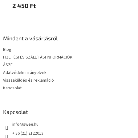
2 450 Ft
2 
L
á
b
l
Mindent a vásárlásról
é
Blog
c
FIZETÉSI ÉS SZÁLLÍTÁSI INFORMÁCIÓK
ÁSZF
Adatvédelmi irányelvek
Visszaküldés és reklamáció
Kapcsolat
Kapcsolat
info
@
swee.hu
+ 36 (21) 2122013