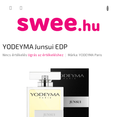
Ugrás
KOSÁR
a
fő
tartalomhoz
YODEYMA Junsui EDP
A
Nincs értékelés
Ugrás az értékeléshez
Márka:
YODEYMA Paris
termék
átlagos
értékelése
5-
ből
0,0
csillag.