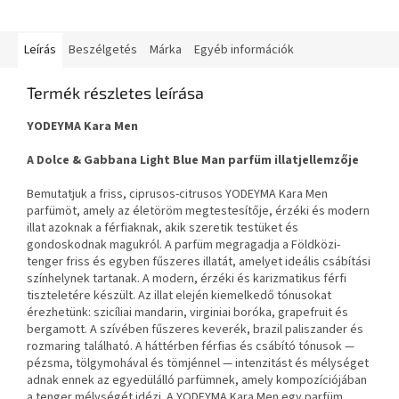
Leírás
Beszélgetés
Márka
Egyéb információk
Termék részletes leírása
YODEYMA Kara Men
A Dolce & Gabbana Light Blue Man parfüm illatjellemzője
Bemutatjuk a friss, ciprusos-citrusos YODEYMA Kara Men
parfümöt, amely az életöröm megtestesítője, érzéki és modern
illat azoknak a férfiaknak, akik szeretik testüket és
gondoskodnak magukról. A parfüm megragadja a Földközi-
tenger friss és egyben fűszeres illatát, amelyet ideális csábítási
színhelynek tartanak. A modern, érzéki és karizmatikus férfi
tiszteletére készült. Az illat elején kiemelkedő tónusokat
érezhetünk: szicíliai mandarin, virginiai boróka, grapefruit és
bergamott. A szívében fűszeres keverék, brazil paliszander és
rozmaring található. A háttérben férfias és csábító tónusok —
pézsma, tölgymohával és tömjénnel — intenzitást és mélységet
adnak ennek az egyedülálló parfümnek, amely kompozíciójában
a tenger mélységét idézi. A YODEYMA Kara Men egy parfüm