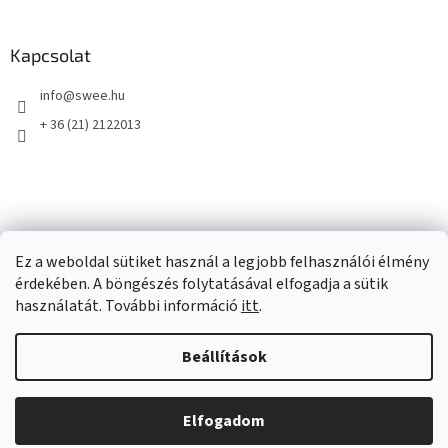
Kapcsolat
info
@
swee.hu
+ 36 (21) 2122013
Ez a weboldal sütiket használ a legjobb felhasználói élmény
érdekében. A böngészés folytatásával elfogadja a sütik
használatát. További információ
itt
.
Beállítások
Shoptet készítette
Elfogadom
Copyright 2026
swee.hu
. Minden jog fenntartva.