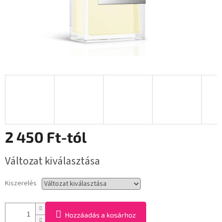
2 450 Ft
-tól
Egységár:
Változat kiválasztása
Kiszerelés
Hozzáadás a kosárhoz