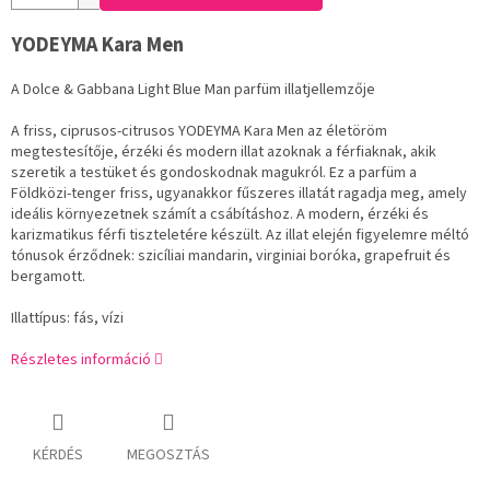
YODEYMA Kara Men
A Dolce & Gabbana Light Blue Man parfüm illatjellemzője
A friss, ciprusos-citrusos YODEYMA Kara Men az életöröm
megtestesítője, érzéki és modern illat azoknak a férfiaknak, akik
szeretik a testüket és gondoskodnak magukról. Ez a parfüm a
Földközi-tenger friss, ugyanakkor fűszeres illatát ragadja meg, amely
ideális környezetnek számít a csábításhoz. A modern, érzéki és
karizmatikus férfi tiszteletére készült. Az illat elején figyelemre méltó
tónusok érződnek: szicíliai mandarin, virginiai boróka, grapefruit és
bergamott.
Illattípus: fás, vízi
Részletes információ
KÉRDÉS
MEGOSZTÁS