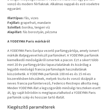
vonzó és modern férfiaknak. Alkalmas nappali és esti viseletre
egyaránt.
Illattípus:
fás, vizes
Fejillat:
grapefruit, mandarin
Szívillat:
boróka, tengeri víz
Alapillat:
fás borostyán, pézsma
A YODEYMA Paris márkáról
A YODEYMA Paris Európa vezető parfümgyártója, amely ismert
márkák illatjegyeivel készít parfümöket. A YODEYMA parfümök
kiemelkedő minőségükről ismertek a piacon. Ezt a sikert több
mint 20 év parfümgyártási tapasztalatának és kizárólag a
legjobb minőségű francia parfümolajok használatának
köszönhetik. A YODEYMA parfümök 100 ml-es és 15 ml-es
kiszerelésben készülnek, melyek tiszta és vonzó dizájnját a
neves francia parfümtervező, Federico Restrepo alkotta meg.
Minden YODEYMA illat a legszigorúbb minőségi teszteken esett
át, így saját bőrödön is megtapasztalhatod a YODEYMA Paris
parfümök szép és hosszan tartó illatát.
Kiegészítő paraméterek