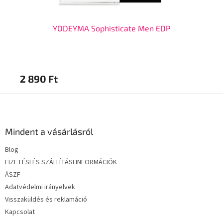
YODEYMA Sophisticate Men EDP
2 890 Ft
2 
L
á
b
l
Mindent a vásárlásról
é
Blog
c
FIZETÉSI ÉS SZÁLLÍTÁSI INFORMÁCIÓK
ÁSZF
Adatvédelmi irányelvek
Visszaküldés és reklamáció
Kapcsolat