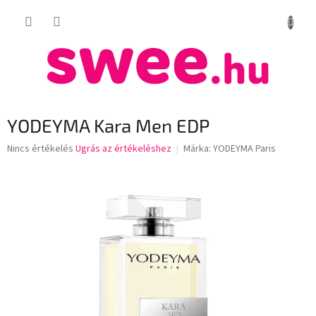
Ugrás
KOSÁR
a
fő
tartalomhoz
YODEYMA Kara Men EDP
A
Nincs értékelés
Ugrás az értékeléshez
Márka:
YODEYMA Paris
termék
átlagos
értékelése
5-
ből
0,0
csillag.