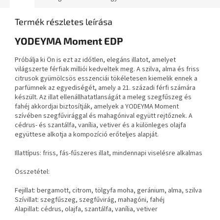
Termék részletes leírása
YODEYMA Moment EDP
Próbálja ki Ön is ezt az időtlen, elegáns illatot, amelyet
világszerte férfiak milliói kedveltek meg. A szilva, alma és friss
citrusok gyümölcsös esszenciái tökéletesen kiemelik ennek a
parfümnek az egyediségét, amely a 21. századi férfi számára
készült. Az illat ellenállhatatlanságát a meleg szegfűszeg és
fahéj akkordjai biztosítják, amelyek a YODEYMA Moment
szívében szegfűvirággal és mahagónival együtt rejtőznek. A
cédrus- és szantálfa, vanília, vetiver és a különleges olajfa
együttese alkotja a kompozíció erőteljes alapját.
Illattípus: friss, fás-fűszeres illat, mindennapi viselésre alkalmas
Összetétel:
Fejillat: bergamott, citrom, tölgyfa moha, geránium, alma, szilva
Szívillat: szegfűszeg, szegfűvirág, mahagóni, fahéj
Alapillat: cédrus, olajfa, szantálfa, vanília, vetiver