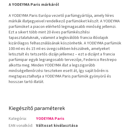
A YODEYMA Paris márkáról
A YODEYMA Paris Európa vezető parfümgyártója, amely híres
márkák illatjegyeivel rendelkező parfümöket készít. A YODEYMA
parfümöket a piacon elérhető legmagasabb minőség jellemzi.
Ezt a sikert több mint 20 éves parfümkészítési
tapasztalatuknak, valamint a legkiválóbb francia illóolajok
kizárólagos felhasználásának köszönhetik. A YODEYMA parfümök
100 ml-es és 15 ml-es üvegcsékben készülnek, amelyeket
letisztult és tetszetős dizájn jellemez – ezt a dizájnt a francia
parfümipar egyik legrangosabb tervezője, Federico Restrepo
alkotta meg. Minden YODEYMA illat a legszigorúbb
minőségellenőrzési teszteken esett át, így saját bőrén is
megtapasztalhatja a YODEYMA Paris parfümök gyönyörű és
hosszan tartó illatát.
Kiegészítő paraméterek
Kategória
:
YODEYMA Paris
EAN vonalkód
:
Változat kiválasztása