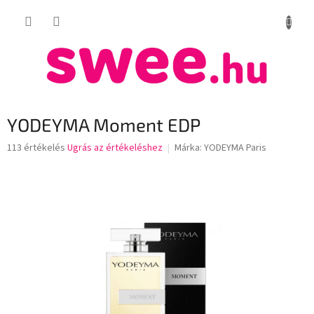
Ugrás
KOSÁR
a
fő
tartalomhoz
YODEYMA Moment EDP
A
113 értékelés
Ugrás az értékeléshez
Márka:
YODEYMA Paris
termék
átlagos
értékelése
5-
ből
3,5
csillag.