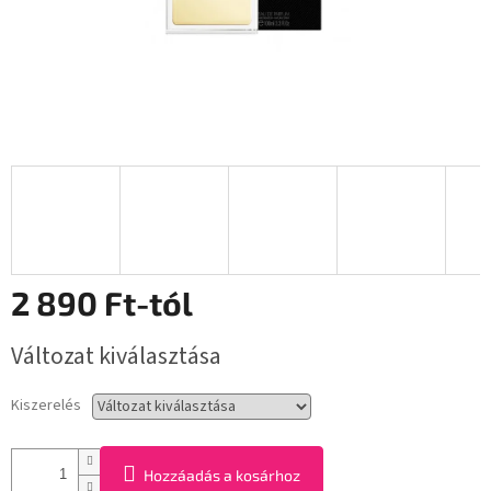
2 890 Ft
-tól
Egységár:
Változat kiválasztása
Kiszerelés
Hozzáadás a kosárhoz