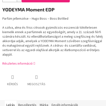
YODEYMA Moment EDP
Parfüm jellemzése – Hugo Boss – Boss Bottled
A szilva, alma és friss citrusok gyümölcsös esszenciái tökéletesen
kiemelik ennek a parfümnek az egyediségét, amely a 21. századi férfi
számára készült. Az ellenállhatatlanságot a meleg szegfűszeg és fahéj
akkordjai adják, amelyek a YODEYMA Moment szívében szegfűvirággal
és mahagónival együtt rejtőznek. A cédrus- és szantálfa vaníliával,
vetiverrel és az egyedi olajfával alkotják az illatkompozíció erőteljes
alapját.
Részletes információ
KÉRDÉS
MEGOSZTÁS
Leírás
Beszélgetés
Márka
Egyéb információk