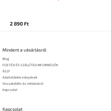
2 890 Ft
2 
L
á
b
l
Mindent a vásárlásról
é
Blog
c
FIZETÉSI ÉS SZÁLLÍTÁSI INFORMÁCIÓK
ÁSZF
Adatvédelmi irányelvek
Visszaküldés és reklamáció
Kapcsolat
Kapcsolat