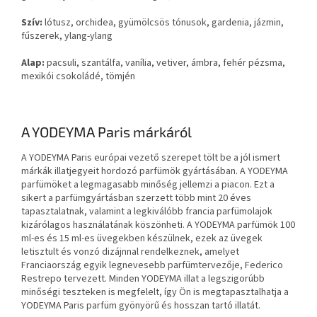
Szív:
lótusz, orchidea, gyümölcsös tónusok, gardenia, jázmin,
fűszerek, ylang-ylang
Alap:
pacsuli, szantálfa, vanília, vetiver, ámbra, fehér pézsma,
mexikói csokoládé, tömjén
A YODEYMA Paris márkáról
A YODEYMA Paris európai vezető szerepet tölt be a jól ismert
márkák illatjegyeit hordozó parfümök gyártásában. A YODEYMA
parfümöket a legmagasabb minőség jellemzi a piacon. Ezt a
sikert a parfümgyártásban szerzett több mint 20 éves
tapasztalatnak, valamint a legkiválóbb francia parfümolajok
kizárólagos használatának köszönheti. A YODEYMA parfümök 100
ml-es és 15 ml-es üvegekben készülnek, ezek az üvegek
letisztult és vonzó dizájnnal rendelkeznek, amelyet
Franciaország egyik legnevesebb parfümtervezője, Federico
Restrepo tervezett. Minden YODEYMA illat a legszigorúbb
minőségi teszteken is megfelelt, így Ön is megtapasztalhatja a
YODEYMA Paris parfüm gyönyörű és hosszan tartó illatát.