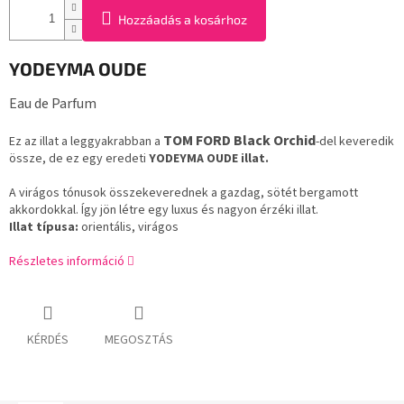
Hozzáadás a kosárhoz
YODEYMA OUDE
Eau de Parfum
TOM FORD Black Orchid
Ez az illat a leggyakrabban a
-del keveredik
össze, de ez egy eredeti
YODEYMA OUDE illat.
A virágos tónusok összekeverednek a gazdag, sötét bergamott
akkordokkal. Így jön létre egy luxus és nagyon érzéki illat.
Illat típusa:
orientális, virágos
Részletes információ
KÉRDÉS
MEGOSZTÁS