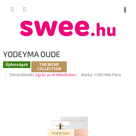
Ugrás
KOSÁR
a
fő
tartalomhoz
YODEYMA OUDE
Újdonságok
THE NICHE
COLLECTION
A
294 értékelés
Ugrás az értékeléshez
Márka:
YODEYMA Paris
termék
átlagos
értékelése
5-
ből
3,5
csillag.