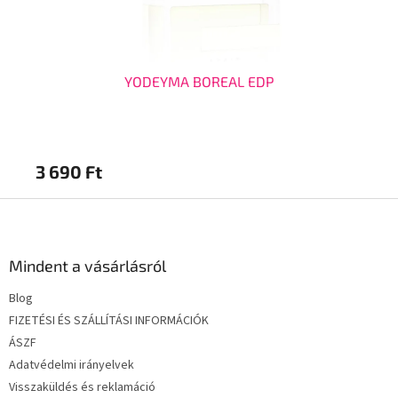
YODEYMA BOREAL EDP
3 690 Ft
2 
L
á
b
l
Mindent a vásárlásról
é
Blog
c
FIZETÉSI ÉS SZÁLLÍTÁSI INFORMÁCIÓK
ÁSZF
Adatvédelmi irányelvek
Visszaküldés és reklamáció