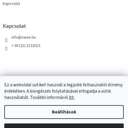
Kapcsolat
Kapcsolat
info
@
swee.hu
+ 36 (21) 2122013
Ez a weboldal sütiket használ a legjobb felhasználói élmény
érdekében. A böngészés folytatásával elfogadja a sütik
használatát. További információ
itt
.
Beállítások
Shoptet készítette