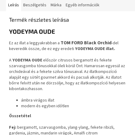
Leírás
Beszélgetés
Márka
Egyéb információk
Termék részletes leírása
YODEYMA OUDE
TOM FORD Black Orchid
Ez az illat a leggyakrabban a
-del
keveredik össze, de ez egy eredeti
YODEYMA OUDE illat.
A
YODEYMA OUDE
először citrusos bergamott és fekete
szarvasgomba tónusokkal öleli körül Önt. Hamarosan egyesül az
orchideával és a fekete szilva tónusaival. Az illatkompozíció
alapját egy sötét gourmet akkord és pacsuli alkotják. Az illatot
bőrre felvitt után ne dörzsölje, hogy az illatkompozíció helyesen
kibontakozhasson.
ámbra virágos illat
modern és egyben időtlen
Összetétel
Fej:
bergamott, szarvasgomba, ylang-ylang, fekete ribizli,
gardenia, jázmin, mandarin virágok, Amalfi citrom