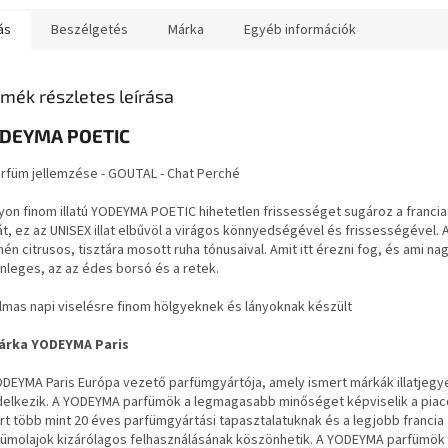
ás
Beszélgetés
Márka
Egyéb információk
mék részletes leírása
ODEYMA
POETIC
arfüm jellemzése - GOUTAL - Chat Perché
on finom illatú YODEYMA POETIC hihetetlen frissességet sugároz a francia
tát, ez az UNISEX illat elbűvöl a virágos könnyedségével és frissességével. Az
én citrusos, tisztára mosott ruha tónusaival. Amit itt érezni fog, és ami na
nleges, az az édes borsó és a retek.
lmas napi viselésre finom hölgyeknek és lányoknak készült
árka YODEYMA Paris
DEYMA Paris Európa vezető parfümgyártója, amely ismert márkák illatjegy
delkezik. A YODEYMA parfümök a legmagasabb minőséget képviselik a piaco
rt több mint 20 éves parfümgyártási tapasztalatuknak és a legjobb francia
fümolajok kizárólagos felhasználásának köszönhetik. A YODEYMA parfümök 