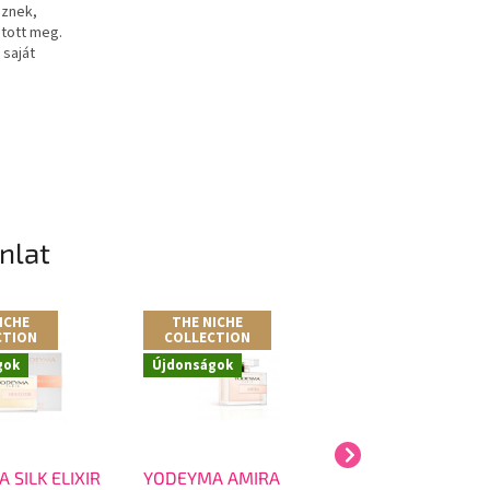
eznek,
otott meg.
 saját
ánlat
ICHE
THE NICHE
THE NICHE
CTION
COLLECTION
COLLECTION
gok
Újdonságok
Újdonságok
 SILK ELIXIR
YODEYMA AMIRA
YODEYMA WHIT