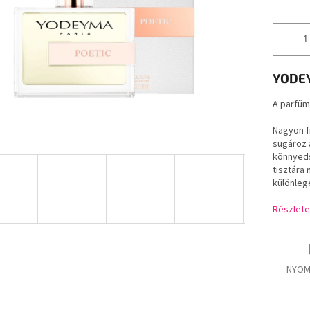
YODE
A parfüm
Nagyon f
sugároz a
könnyeds
tisztára 
különleg
Részlete
NYOM