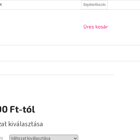
ELMI IRÁNYELVEK
VISSZAKÜLDÉS ÉS REKLAMÁCIÓ
Bejelentkezés
KAPCSOLAT
KOSÁR
Üres kosár
90 Ft
-tól
r:
zat kiválasztása
és