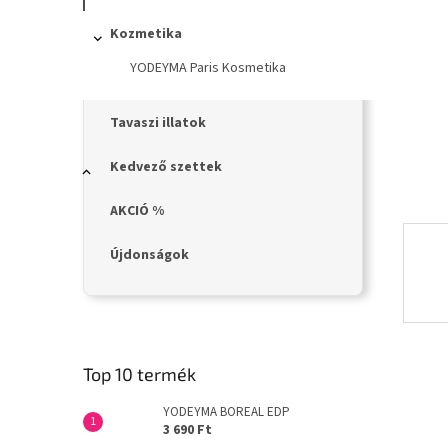
n
e
Kozmetika
l
YODEYMA Paris Kosmetika
Tavaszi illatok
Kedvező szettek
AKCIÓ %
Újdonságok
Top 10 termék
YODEYMA BOREAL EDP
3 690 Ft