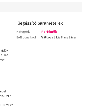
Kiegészítő paraméterek
Kategória
:
Parfümök
EAN vonalkód
:
Változat kiválasztása
 vidék
 illat
gyon
eivel
n. Ezt a
100 ml-es