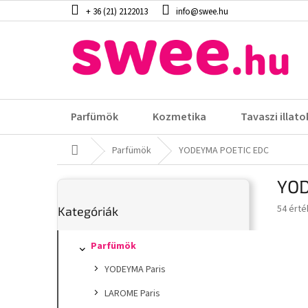
Ugrás
+ 36 (21) 2122013
info@swee.hu
a
fő
tartalomhoz
Parfümök
Kozmetika
Tavaszi illato
Kezdőlap
Parfümök
YODEYMA POETIC EDC
O
YOD
l
Kategóriák
d
A
54 érté
Kategóriák
átugrása
a
termék
l
átlagos
s
Parfümök
értéke
5-
ó
YODEYMA Paris
ből
p
3,6
a
LAROME Paris
csillag.