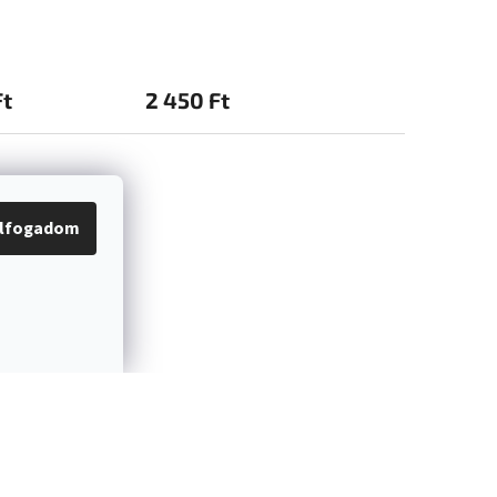
SUMMER
Ft
2 450 Ft
2 350 Ft
lfogadom