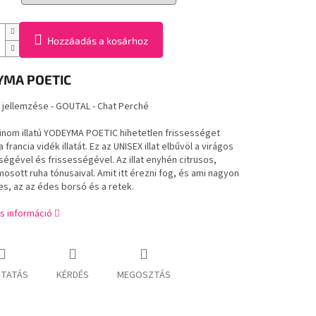
Hozzáadás a kosárhoz
YMA
POETIC
 jellemzése - GOUTAL - Chat Perché
inom illatú YODEYMA POETIC hihetetlen frissességet
 francia vidék illatát. Ez az UNISEX illat elbűvöl a virágos
égével és frissességével. Az illat enyhén citrusos,
mosott ruha tónusaival. Amit itt érezni fog, és ami nagyon
es, az az édes borsó és a retek.
s információ
TATÁS
KÉRDÉS
MEGOSZTÁS