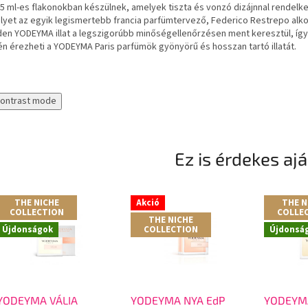
5 ml-es flakonokban készülnek, amelyek tiszta és vonzó dizájnnal rendelk
lyet az egyik legismertebb francia parfümtervező, Federico Restrepo alk
en YODEYMA illat a legszigorúbb minőségellenőrzésen ment keresztül, így
n érezheti a YODEYMA Paris parfümök gyönyörű és hosszan tartó illatát.
contrast mode
Ez is érdekes aj
THE NICHE
Akció
THE N
COLLECTION
COLLE
THE NICHE
Újdonságok
COLLECTION
Újdonsá
YODEYMA VÁLIA
YODEYMA NYA EdP
YODEYMA