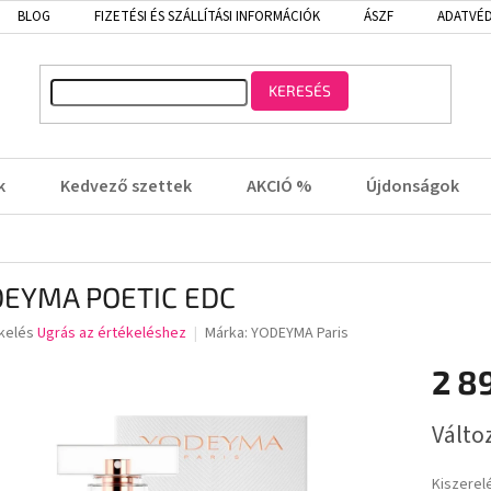
BLOG
FIZETÉSI ÉS SZÁLLÍTÁSI INFORMÁCIÓK
ÁSZF
ADATVÉD
KERESÉS
k
Kedvező szettek
AKCIÓ %
Újdonságok
EYMA POETIC EDC
kelés
Ugrás az értékeléshez
Márka:
YODEYMA Paris
2 8
lése
Egységá
Válto
Kiszerel