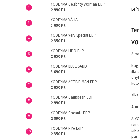
YODEYMA Celebrity Woman EDP
Leír
2 990 Ft
YODEYMA VÁLIA
3 690 Ft
Ter
YODEYMA Very Special EDP
2 350 Ft
Y
YODEYMA LIDO EdP
A p
2 850 Ft
Nagy
YODEYMA BLUE SAND
illa
3 690 Ft
enyh
YODEYMA ACTIVE MAN EDP
külö
2 850 Ft
alka
YODEYMA Caribbean EDP
2 990 Ft
A m
YODEYMA Cheante EDP
2 890 Ft
A YO
ren
YODEYMA NYA EdP
sike
2 350 Ft
par