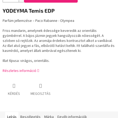
YODEYMA Temis EDP
Parfüm jellemzése – Paco Rabanne - Olympea
Friss mandarin, amelynek édessége keveredik az orientális
gyömbérrel. A bájos jázmin jegyek hangsúlyozzák nőiességét. A
szívben só rejtőzik. Az aromája érdekes kontrasztot alkot a vaníliával.
Az illat alsó jegyei a fás, elbűvölő hatást keltik. Itt található szantálfa és
kasmírdió, amelyet állati ambrával egészítenek ki.
Illat típusa: virágos, orientális.
Részletes információ
KÉRDÉS
MEGOSZTÁS
Leírás
Beszélgetés
Márka
Egyéb információk