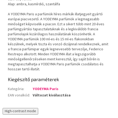
Alap: ambra, kasmírdió, szantálfa
A YODEYMA Paris a parfümök híres márkák illatjegyeit gyártó
európai piacvezető. A YODEYMA parfümök a legmagasabb
minőséget képviselik a piacon. Ezt a sikert több mint 20 éves
parfümgyártási tapasztalatuknak és a legkiválóbb francia
parfümolajok kizárólagos használatának köszönhetik. A
YODEYMA parfümök 100 ml-es és 15 ml-es flakonokban
készülnek, melyek tiszta és vonzó dizájnnal rendelkeznek, amit
a francia parfümipar egyik legnevesebb tervezője, Federico
Restrepo alkotott. Minden YODEYMA illat a legszigorúbb
minőségellenőrzéseken ment keresztül, így saját bőrén is
megtapasztalhatja a YODEYMA Paris parfümök csodálatos és
hosszan tartó illatát.
Kiegészítő paraméterek
Kategória
:
YODEYMA Paris
EAN vonalkód
:
Változat kiválasztása
High-contrast mode