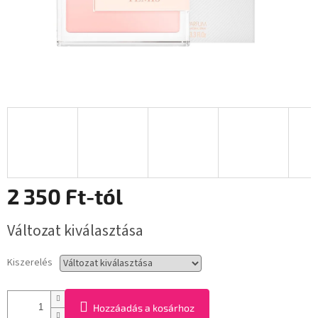
2 350 Ft
-tól
Egységár:
Változat kiválasztása
Kiszerelés
Hozzáadás a kosárhoz