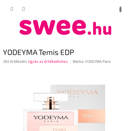
Ugrás
KOSÁR
a
fő
tartalomhoz
YODEYMA Temis EDP
A
263 értékelés
Ugrás az értékeléshez
Márka:
YODEYMA Paris
termék
átlagos
értékelése
5-
ből
3,6
csillag.