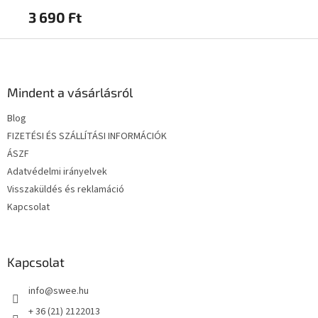
3 690 Ft
2 
L
á
b
l
Mindent a vásárlásról
é
Blog
c
FIZETÉSI ÉS SZÁLLÍTÁSI INFORMÁCIÓK
ÁSZF
Adatvédelmi irányelvek
Visszaküldés és reklamáció
Kapcsolat
Kapcsolat
info
@
swee.hu
+ 36 (21) 2122013