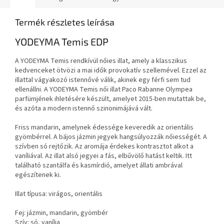
Termék részletes leírása
YODEYMA Temis EDP
A YODEYMA Temis rendkívül nőies illat, amely a klasszikus
kedvenceket ötvözi a mai idők provokatív szellemével. Ezzel az
illattal vágyakozó istennővé válik, akinek egy férfi sem tud
ellenállni. A YODEYMA Temis női illat Paco Rabanne Olympea
parfümjének ihletésére készült, amelyet 2015-ben mutattak be,
és azóta a modern istennő szinonimájává vált.
Friss mandarin, amelynek édessége keveredik az orientális
gyömbérrel. A bájos jázmin jegyek hangsúlyozzák nőiességét. A
szívben só rejtőzik. Az aromája érdekes kontrasztot alkot a
vaníliával. Az illat alsó jegyei a fás, elbűvölő hatást keltik. Itt
található szantálfa és kasmírdió, amelyet állati ambrával
egészítenek ki.
Illat típusa: virágos, orientális
Fej: jázmin, mandarin, gyömbér
Szív: só, vanília