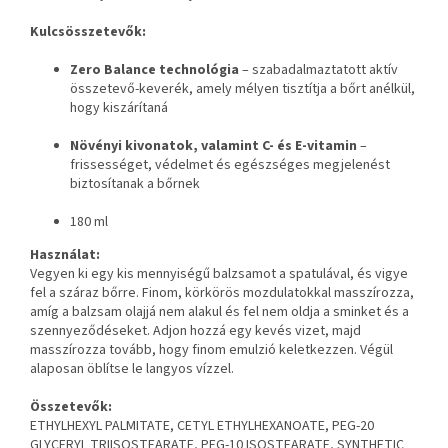
Kulcsösszetevők:
Zero Balance technológia
– szabadalmaztatott aktív
összetevő-keverék, amely mélyen tisztítja a bőrt anélkül,
hogy kiszárítaná
Növényi kivonatok, valamint C- és E-vitamin
–
frissességet, védelmet és egészséges megjelenést
biztosítanak a bőrnek
180 ml
Használat:
Vegyen ki egy kis mennyiségű balzsamot a spatulával, és vigye
fel a száraz bőrre. Finom, körkörös mozdulatokkal masszírozza,
amíg a balzsam olajjá nem alakul és fel nem oldja a sminket és a
szennyeződéseket. Adjon hozzá egy kevés vizet, majd
masszírozza tovább, hogy finom emulzió keletkezzen. Végül
alaposan öblítse le langyos vízzel.
Összetevők:
ETHYLHEXYL PALMITATE, CETYL ETHYLHEXANOATE, PEG-20
GLYCERYL TRIISOSTEARATE, PEG-10 ISOSTEARATE, SYNTHETIC