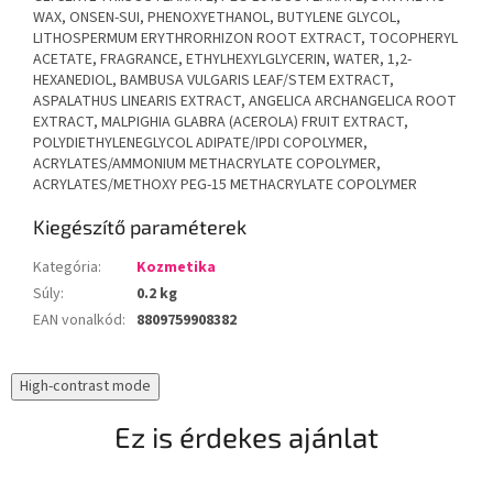
WAX, ONSEN-SUI, PHENOXYETHANOL, BUTYLENE GLYCOL,
LITHOSPERMUM ERYTHRORHIZON ROOT EXTRACT, TOCOPHERYL
ACETATE, FRAGRANCE, ETHYLHEXYLGLYCERIN, WATER, 1,2-
HEXANEDIOL, BAMBUSA VULGARIS LEAF/STEM EXTRACT,
ASPALATHUS LINEARIS EXTRACT, ANGELICA ARCHANGELICA ROOT
EXTRACT, MALPIGHIA GLABRA (ACEROLA) FRUIT EXTRACT,
POLYDIETHYLENEGLYCOL ADIPATE/IPDI COPOLYMER,
ACRYLATES/AMMONIUM METHACRYLATE COPOLYMER,
ACRYLATES/METHOXY PEG-15 METHACRYLATE COPOLYMER
Kiegészítő paraméterek
Kategória
:
Kozmetika
Súly
:
0.2 kg
EAN vonalkód
:
8809759908382
High-contrast mode
Ez is érdekes ajánlat