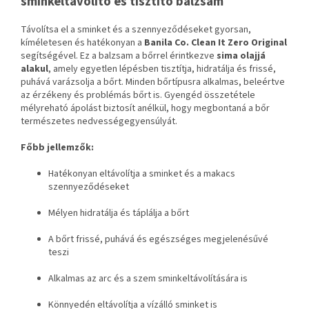
sminkeltávolító és tisztító balzsam
Távolítsa el a sminket és a szennyeződéseket gyorsan,
kíméletesen és hatékonyan a
Banila Co. Clean It Zero Original
segítségével. Ez a balzsam a bőrrel érintkezve
sima olajjá
alakul
, amely egyetlen lépésben tisztítja, hidratálja és frissé,
puhává varázsolja a bőrt. Minden bőrtípusra alkalmas, beleértve
az érzékeny és problémás bőrt is. Gyengéd összetétele
mélyreható ápolást biztosít anélkül, hogy megbontaná a bőr
természetes nedvességegyensúlyát.
Főbb jellemzők:
Hatékonyan eltávolítja a sminket és a makacs
szennyeződéseket
Mélyen hidratálja és táplálja a bőrt
A bőrt frissé, puhává és egészséges megjelenésűvé
teszi
Alkalmas az arc és a szem sminkeltávolítására is
Könnyedén eltávolítja a vízálló sminket is