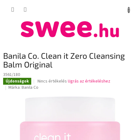
Ugrás
KOSÁR
a
fő
tartalomhoz
Banila Co. Clean it Zero Cleansing
Balm Original
3561/180
A
Nincs értékelés
Ugrás az értékeléshez
Újdonságok
termék
Márka:
Banila Co
átlagos
értékelése
5-
ből
0,0
csillag.