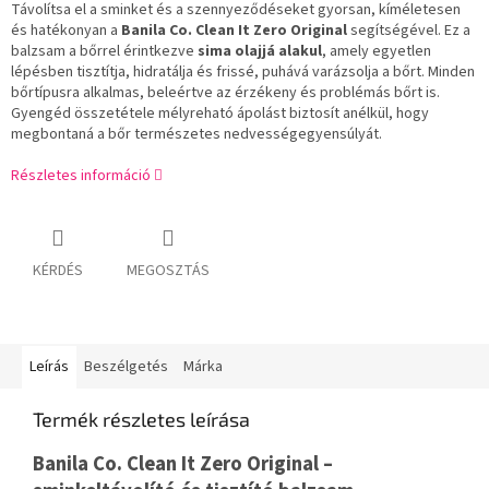
Távolítsa el a sminket és a szennyeződéseket gyorsan, kíméletesen
és hatékonyan a
Banila Co. Clean It Zero Original
segítségével. Ez a
balzsam a bőrrel érintkezve
sima olajjá alakul
, amely egyetlen
lépésben tisztítja, hidratálja és frissé, puhává varázsolja a bőrt. Minden
bőrtípusra alkalmas, beleértve az érzékeny és problémás bőrt is.
Gyengéd összetétele mélyreható ápolást biztosít anélkül, hogy
megbontaná a bőr természetes nedvességegyensúlyát.
Részletes információ
KÉRDÉS
MEGOSZTÁS
Leírás
Beszélgetés
Márka
Termék részletes leírása
Banila Co. Clean It Zero Original –