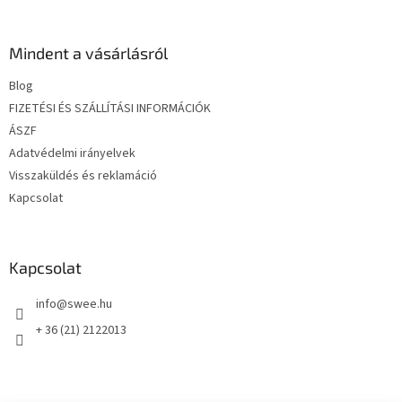
á
b
l
Mindent a vásárlásról
é
Blog
c
FIZETÉSI ÉS SZÁLLÍTÁSI INFORMÁCIÓK
ÁSZF
Adatvédelmi irányelvek
Visszaküldés és reklamáció
Kapcsolat
Kapcsolat
info
@
swee.hu
+ 36 (21) 2122013