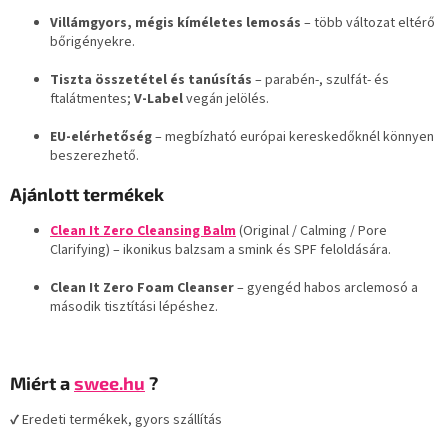
Villámgyors, mégis kíméletes lemosás
– több változat eltérő
bőrigényekre.
Tiszta összetétel és tanúsítás
– parabén-, szulfát- és
ftalátmentes;
V-Label
vegán jelölés.
EU-elérhetőség
– megbízható európai kereskedőknél könnyen
beszerezhető.
Ajánlott termékek
Clean It Zero Cleansing Balm
(Original / Calming / Pore
Clarifying) – ikonikus balzsam a smink és SPF feloldására.
Clean It Zero Foam Cleanser
– gyengéd habos arclemosó a
második tisztítási lépéshez.
Miért a
swee.hu
?
✔ Eredeti termékek, gyors szállítás