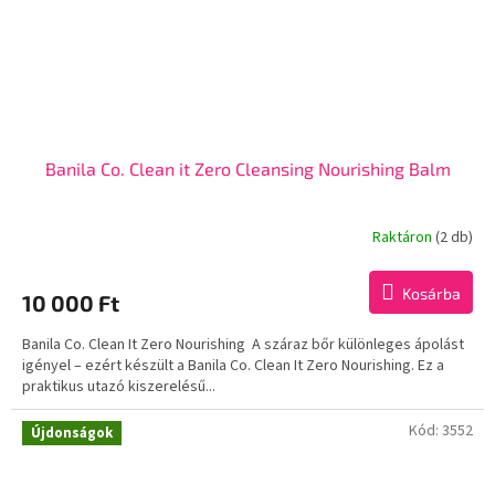
Banila Co. Clean it Zero Cleansing Nourishing Balm
Raktáron
(2 db)
A
termék
átlagos
Kosárba
10 000 Ft
értékelése
5-
Banila Co. Clean It Zero Nourishing A száraz bőr különleges ápolást
ből
igényel – ezért készült a Banila Co. Clean It Zero Nourishing. Ez a
5,0
praktikus utazó kiszerelésű...
csillag.
Kód:
3552
Újdonságok