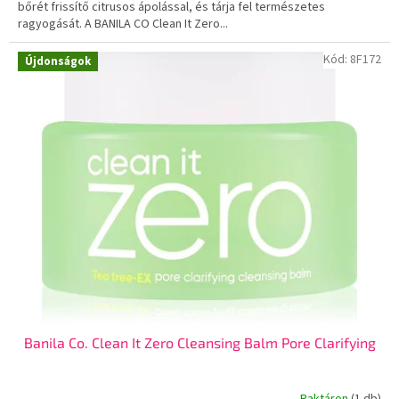
bőrét frissítő citrusos ápolással, és tárja fel természetes
ragyogását. A BANILA CO Clean It Zero...
Kód:
8F172
Újdonságok
Banila Co. Clean It Zero Cleansing Balm Pore Clarifying
Raktáron
(1 db)