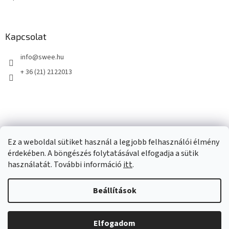
l
e
m
e
Kapcsolat
i
info
@
swee.hu
+ 36 (21) 2122013
Ez a weboldal sütiket használ a legjobb felhasználói élmény
érdekében. A böngészés folytatásával elfogadja a sütik
használatát. További információ
itt
.
Beállítások
Shoptet készítette
Elfogadom
Copyright 2026
swee.hu
. Minden jog fenntartva.