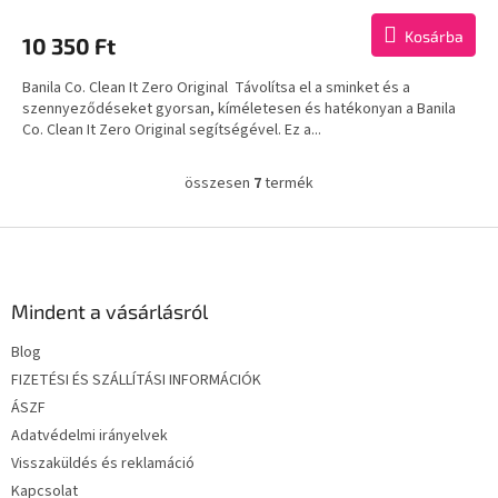
Kosárba
10 350 Ft
Banila Co. Clean It Zero Original Távolítsa el a sminket és a
szennyeződéseket gyorsan, kíméletesen és hatékonyan a Banila
Co. Clean It Zero Original segítségével. Ez a...
összesen
7
termék
L
i
s
L
t
á
a
b
i
l
Mindent a vásárlásról
r
é
á
Blog
c
n
FIZETÉSI ÉS SZÁLLÍTÁSI INFORMÁCIÓK
y
í
ÁSZF
t
Adatvédelmi irányelvek
á
Visszaküldés és reklamáció
s
e
Kapcsolat