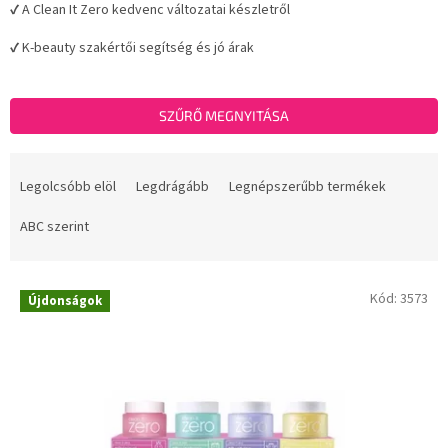
✔ A Clean It Zero kedvenc változatai készletről
✔ K-beauty szakértői segítség és jó árak
SZŰRŐ MEGNYITÁSA
T
e
Legolcsóbb elöl
Legdrágább
Legnépszerűbb termékek
r
m
ABC szerint
é
k
T
e
Kód:
3573
Újdonságok
e
k
r
r
m
e
é
n
k
d
e
e
k