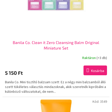
z
l
é
i
s
s
e
t
á
j
a
Banila Co. Clean it Zero Cleansing Balm Original
Miniature Set
Raktáron
(>3 db)
Kosárba
5 150 Ft
Banila Co. Mini tisztító balzsam szett Ez a négy mini balzsamból álló
szett tökéletes választás mindazoknak, akik szeretnék kipróbálni a
különböző változatokat, de nem...
Kód:
3549