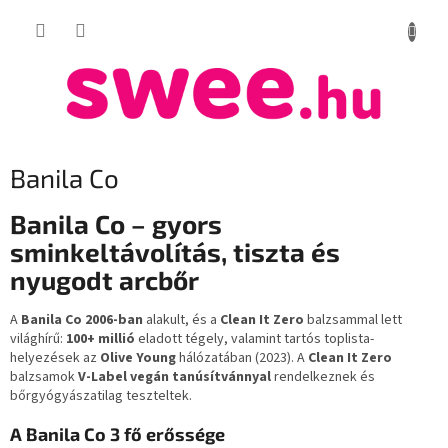
Ugrás
KOSÁR
a
fő
tartalomhoz
Banila Co
Banila Co – gyors
sminkeltávolítás, tiszta és
nyugodt arcbőr
A
Banila Co
2006-ban
alakult, és a
Clean It Zero
balzsammal lett
világhírű:
100+ millió
eladott tégely, valamint tartós toplista-
helyezések az
Olive Young
hálózatában (2023). A
Clean It Zero
balzsamok
V-Label vegán tanúsítvánnyal
rendelkeznek és
bőrgyógyászatilag teszteltek.
A Banila Co 3 fő erőssége