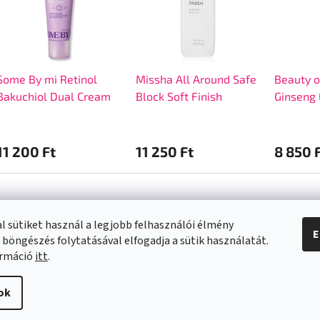
Some By mi Retinol
Missha All Around Safe
Beauty o
Bakuchiol Dual Cream
Block Soft Finish
Ginseng
50ml
Sunmilk 50+
11 200 Ft
11 250 Ft
8 850 
l sütiket használ a legjobb felhasználói élmény
E
 böngészés folytatásával elfogadja a sütik használatát.
a vásárlásról
Kapcsolat
ormáció
itt
.
info
@
swee.hu
ok
 SZÁLLÍTÁSI
+ 36 (21) 2122013
ÓK