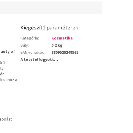
Kiegészítő paraméterek
Kategória
:
Kozmetika
Súly
:
0.2 kg
auty of
EAN vonalkód
:
8809525249565
A tétel elfogyott…
űrű
tt
bőr
ölcsönöz a
osodást