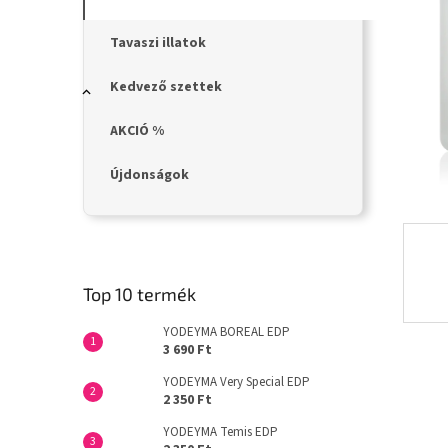
n
e
l
Tavaszi illatok
Kedvező szettek
AKCIÓ %
Újdonságok
Top 10 termék
YODEYMA BOREAL EDP
3 690 Ft
YODEYMA Very Special EDP
2 350 Ft
YODEYMA Temis EDP