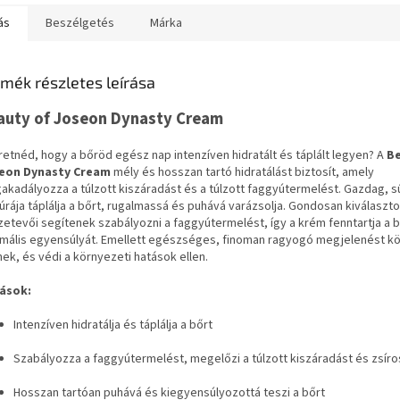
ás
Beszélgetés
Márka
mék részletes leírása
auty of Joseon Dynasty Cream
etnéd, hogy a bőröd egész nap intenzíven hidratált és táplált legyen? A
Be
eon Dynasty Cream
mély és hosszan tartó hidratálást biztosít, amely
kadályozza a túlzott kiszáradást és a túlzott faggyútermelést. Gazdag, s
úrája táplálja a bőrt, rugalmassá és puhává varázsolja. Gondosan kiválaszto
etevői segítenek szabályozni a faggyútermelést, így a krém fenntartja a 
imális egyensúlyát. Emellett egészséges, finoman ragyogó megjelenést k
ek, és védi a környezeti hatások ellen.
ások:
Intenzíven hidratálja és táplálja a bőrt
Szabályozza a faggyútermelést, megelőzi a túlzott kiszáradást és zsír
Hosszan tartóan puhává és kiegyensúlyozottá teszi a bőrt