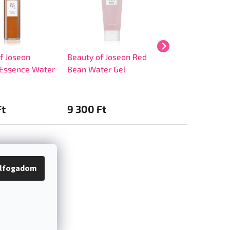
f Joseon
Beauty of Joseon Red
Beauty of Joseon
 Essence Water
Bean Water Gel
Sun Aqua-Fresh
Ft
9 300 Ft
7 600 Ft
lfogadom