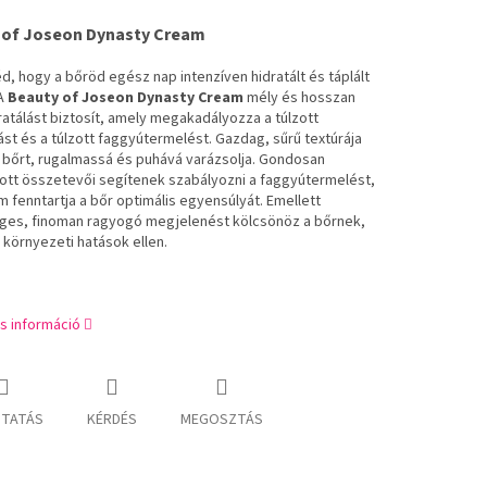
 of Joseon Dynasty Cream
d, hogy a bőröd egész nap intenzíven hidratált és táplált
 A
Beauty of Joseon Dynasty Cream
mély és hosszan
ratálást biztosít, amely megakadályozza a túlzott
ást és a túlzott faggyútermelést. Gazdag, sűrű textúrája
 a bőrt, rugalmassá és puhává varázsolja. Gondosan
tott összetevői segítenek szabályozni a faggyútermelést,
m fenntartja a bőr optimális egyensúlyát. Emellett
es, finoman ragyogó megjelenést kölcsönöz a bőrnek,
 környezeti hatások ellen.
s információ
TATÁS
KÉRDÉS
MEGOSZTÁS