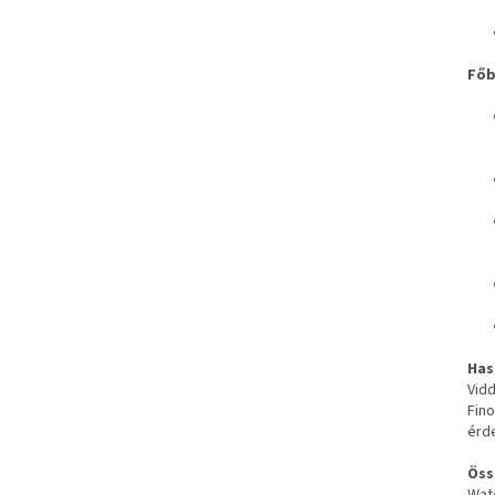
Főb
Has
Vidd
Fino
érd
Öss