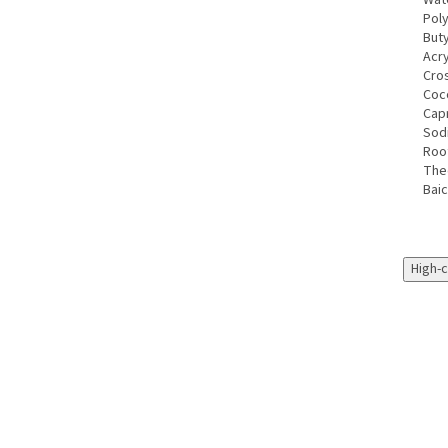
Wate
Poly
Buty
Acry
Cro
Coco
Capr
Sod
Root
Theo
Baic
High-