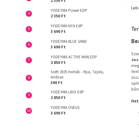
2 350 Ft
Leír
YODEYMA Power EDP
2 350 Ft
YODEYMA NYA EdP
Ter
3 690 Ft
Be
YODEYMA BLUE SAND
3 690 Ft
Szer
YODEYMA ACTIVE MAN EDP
Jos
2 850 Ft
mega
text
Szett 2025 minták – Nya, Tayda,
Ambrax
össz
390 Ft
opt
bőrn
YODEYMA LIDO EdP
2 850 Ft
Hat
YODEYMA OSEUS
3 690 Ft