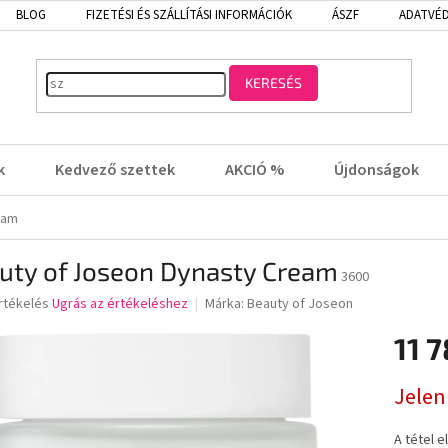
BLOG
FIZETÉSI ÉS SZÁLLÍTÁSI INFORMÁCIÓK
ÁSZF
ADATVÉD
KERESÉS
k
Kedvező szettek
AKCIÓ %
Újdonságok
eam
uty of Joseon Dynasty Cream
3600
rtékelés
Ugrás az értékeléshez
Márka:
Beauty of Joseon
11 7
lése
Egységá
Jelen
A tétel 