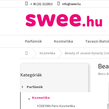
Ugrás
+ 36 (21) 2122013
info@swee.hu
a
fő
tartalomhoz
Parfümök
Kozmetika
Tavaszi illato
Kezdőlap
Kozmetika
Beauty of Joseon Dynasty Cr
O
Bea
l
Kategóriák
d
A
Nincs é
Kategóriák
átugrása
a
termék
l
átlagos
s
Parfümök
értéke
5-
ó
ből
p
Kozmetika
0,0
a
YODEYMA Paris Kosmetika
csillag.