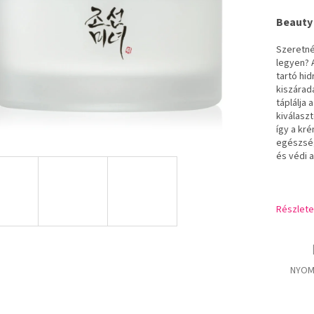
Beauty
Szeretné
legyen?
tartó hid
kiszárad
táplálja
kiválasz
így a kré
egészség
és védi a
Részlete
NYOM