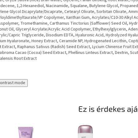
r, Oryza Sativa (Rice) Bran Water, Glycerin, Panax Ginseng Root Water, H
decene, 1,2-Hexanediol, Niacinamide, Squalane, Butylene Glycol, Propaned
lene Glycol Dicaprylate/Dicaprate, Cetearyl Olivate, Sorbitan Olivate, Am
loyldimethyltaurate/VP Copolymer, Xanthan Gum, Acrylates/C10-30 Alkyl Ac
sspolymer, Tromethamine, Carthamus Tinctorius (Safflower) Seed Oil, Hy
nut Oil, Glyceryl Acrylate/Acrylic Acid Copolymer, Ethylhexylglycerin, Ade
ylic/Capric Triglyceride, Disodium EDTA, Hyaluronic Acid, Hydrolyzed Hyalu
ium Hyaluronate, Honey Extract, Ceramide NP, Hydrogenated Lecithin, Copt
 Extract, Raphanus Sativus (Radish) Seed Extract, Lycium Chinense Fruit Ext
broma Cacao (Cocoa) Seed Extract, Phellinus Linteus Extract, Dextrin, Scut
alensis Root Extract
contrast mode
Ez is érdekes aj