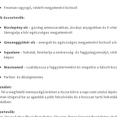
Finoman ragyogó, védett megjelenést biztosít
b összetevők:
Rizslepény víz
– gazdag aminosavakban, ásványi anyagokban és E-vita
támogatja a bőr egészséges megjelenését
Ginzenggyökér víz
– energiát és egészséges megjelenést biztosít a 
Squalane
– hidratál, fenntartja a nedvesség- és faggyúegyensúlyt, vé
képez
Niacinamid
– szabályozza a faggyútermelést és megelőzi a túlzott kis
Parfüm- és illóolajmentes
ználat:
 fel a megfelelő mennyiségű krémet a tiszta bőrre a napi rutin utolsó lépé
man ütögesd be az ujjaiddal a jobb felszívódás és a hosszan tartó hidratál
ekében.
zetevők: