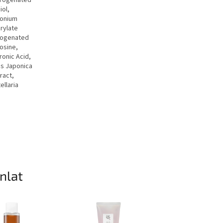
ydrogenated
iol,
monium
rylate
drogenated
nosine,
ronic Acid,
is Japonica
ract,
ellaria
ánlat