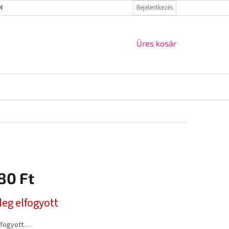
ELMI IRÁNYELVEK
VISSZAKÜLDÉS ÉS REKLAMÁCIÓ
Bejelentkezés
KAPCSOLAT
KOSÁR
Üres kosár
80 Ft
r:
leg elfogyott
elfogyott…