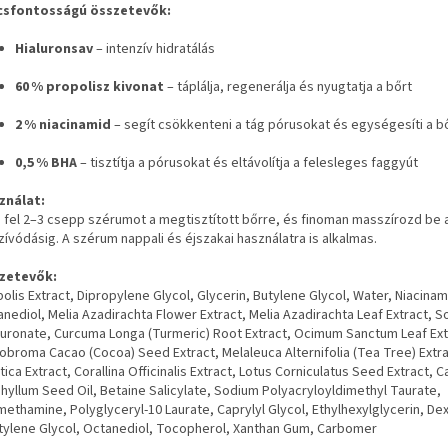
csfontosságú összetevők:
Hialuronsav
– intenzív hidratálás
60 % propolisz kivonat
– táplálja, regenerálja és nyugtatja a bőrt
2 % niacinamid
– segít csökkenteni a tág pórusokat és egységesíti a b
0,5 % BHA
– tisztítja a pórusokat és eltávolítja a felesleges faggyút
ználat:
 fel 2–3 csepp szérumot a megtisztított bőrre, és finoman masszírozd be a
zívódásig. A szérum nappali és éjszakai használatra is alkalmas.
zetevők:
olis Extract, Dipropylene Glycol, Glycerin, Butylene Glycol, Water, Niacinam
nediol, Melia Azadirachta Flower Extract, Melia Azadirachta Leaf Extract, 
luronate, Curcuma Longa (Turmeric) Root Extract, Ocimum Sanctum Leaf Ext
broma Cacao (Cocoa) Seed Extract, Melaleuca Alternifolia (Tea Tree) Extra
tica Extract, Corallina Officinalis Extract, Lotus Corniculatus Seed Extract, 
hyllum Seed Oil, Betaine Salicylate, Sodium Polyacryloyldimethyl Taurate,
ethamine, Polyglyceryl-10 Laurate, Caprylyl Glycol, Ethylhexylglycerin, Dex
tylene Glycol, Octanediol, Tocopherol, Xanthan Gum, Carbomer