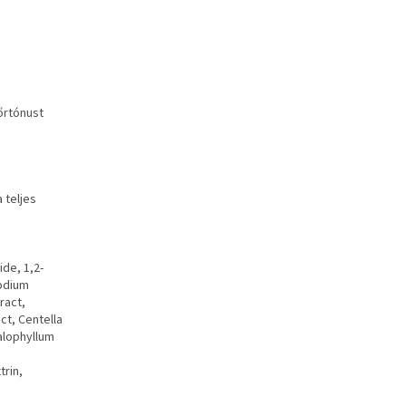
őrtónust
 teljes
ide, 1,2-
Sodium
ract,
ct, Centella
Calophyllum
trin,