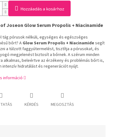
Hozzáadás a kosárhoz
 of Joseon Glow Serum Propolis + Niacinamide
l tág pórusok nélküli, egységes és egészséges
ésű bőrt? A
Glow Serum Propolis + Niacinamide
segít
ni a túlzott faggyútermelést, tisztítja a pórusokat, és
agyogó megjelenést biztosít a bőrnek. A szérum minden
ra alkalmas, beleértve az érzékeny és problémás bőrt is,
intenzív hidratálást és regenerációt nyújt.
s információ
TATÁS
KÉRDÉS
MEGOSZTÁS