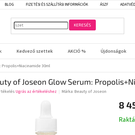
BLOG
FIZETÉSI ÉS SZÁLLÍTÁSI INFORMÁCIÓK
ÁSZF
ADATVÉD
KERESÉS
k
Kedvező szettek
AKCIÓ %
Újdonságok
 Propolis+Niacinamide 30ml
uty of Joseon Glow Serum: Propolis+N
rtékelés
Ugrás az értékeléshez
Márka:
Beauty of Joseon
8 4
lése
Egységá
Rakt