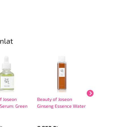
ánlat
f Joseon
Beauty of Joseon
Beauty of Joseo
 Serum: Green
Ginseng Essence Water
Bean Water Gel
thenol