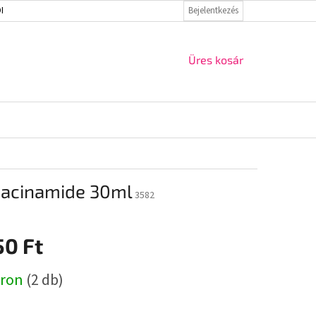
ELMI IRÁNYELVEK
VISSZAKÜLDÉS ÉS REKLAMÁCIÓ
Bejelentkezés
KAPCSOLAT
KOSÁR
Üres kosár
iacinamide 30ml
3582
50 Ft
r:
áron
(2 db)