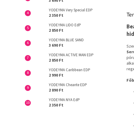
3 690 Ft
YODEYMA Very Special EDP
Ter
2 350 Ft
YODEYMA LIDO EdP
Be
2 850 Ft
hi
YODEYMA BLUE SAND
3 690 Ft
Sze
Ser
YODEYMA ACTIVE MAN EDP
póru
2 850 Ft
alka
rege
YODEYMA Caribbean EDP
2 990 Ft
Főb
YODEYMA Cheante EDP
2 890 Ft
YODEYMA NYA EdP
2 350 Ft