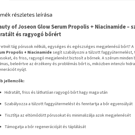
mék részletes leírása
auty of Joseon Glow Serum Propolis + Niacinamide – 
dratált és ragyogó bőrért
retnél tág pórusok nélküli, egységes és egészséges megjelenésű bőrt? A
um Propolis + Niacinamide
segít szabályozni a túlzott faggyútermelést, ti
sokat, és friss, ragyogó megjelenést biztosít a bőrnek. A szérum minden 
lmas, beleértve az érzékeny és problémás bőrt is, miközben intenzív hidra
nerációt nyújt.
b jellemzők:
Hidratált, friss és láthatóan ragyogó bőrt hagy maga után
Szabályozza a túlzott faggyútermelést és fenntartja a bőr egyensúlyát
Tisztítja az eltömődött pórusokat és minimalizálja azok megjelenését
Támogatja a bőr regenerációját és táplálását