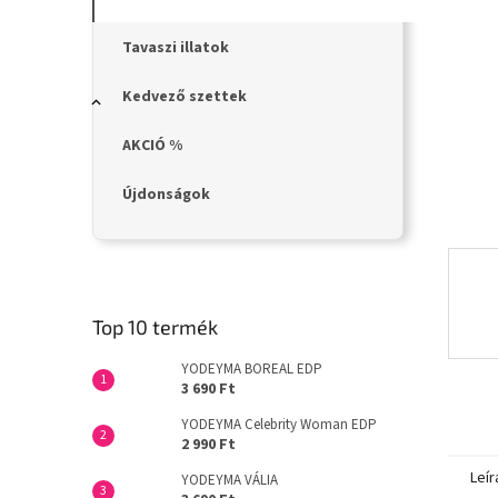
n
e
l
Tavaszi illatok
Kedvező szettek
AKCIÓ %
Újdonságok
Top 10 termék
YODEYMA BOREAL EDP
3 690 Ft
YODEYMA Celebrity Woman EDP
2 990 Ft
Leír
YODEYMA VÁLIA