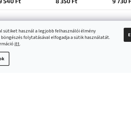
9 540 Ft
8 350 Ft
9 730 
l sütiket használ a legjobb felhasználói élmény
E
 böngészés folytatásával elfogadja a sütik használatát.
a vásárlásról
Kapcsolat
ormáció
itt
.
info
@
swee.hu
ok
 SZÁLLÍTÁSI
+ 36 (21) 2122013
ÓK
i irányelvek
s és reklamáció