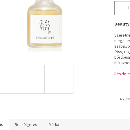
Beauty
Szeretné
megjelen
szabályoz
friss, r
bőrtípus
miközben 
Részlete
NYOM
ás
Beszélgetés
Márka