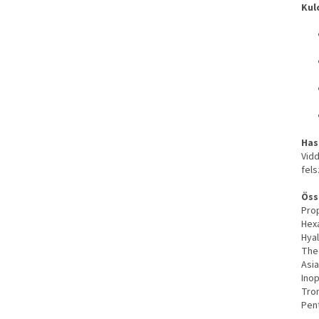
Kul
Has
Vidd
fels
Öss
Prop
Hexa
Hya
Theo
Asia
Inop
Trom
Pen