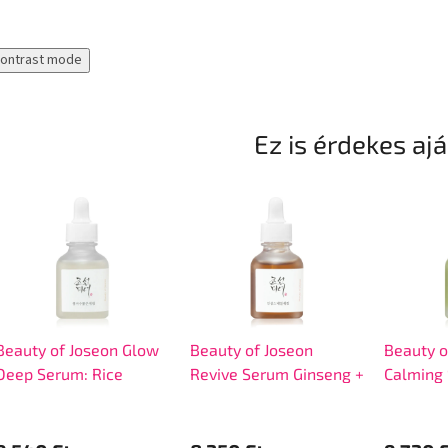
contrast mode
Ez is érdekes aj
Beauty of Joseon Glow
Beauty of Joseon
Beauty o
Deep Serum: Rice
Revive Serum Ginseng +
Calming
+Alpha Arbutin 30ml
Snail Mucin 30ml
tea+Pan