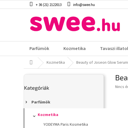
Ugrás
+ 36 (21) 2122013
info@swee.hu
a
fő
tartalomhoz
Parfümök
Kozmetika
Tavaszi illato
Kezdőlap
Kozmetika
Beauty of Joseon Glow Serum:
O
Bea
l
Kategóriák
d
A
Nincs é
Kategóriák
átugrása
a
termék
l
átlagos
s
Parfümök
értéke
5-
ó
ből
p
Kozmetika
0,0
a
YODEYMA Paris Kosmetika
csillag.