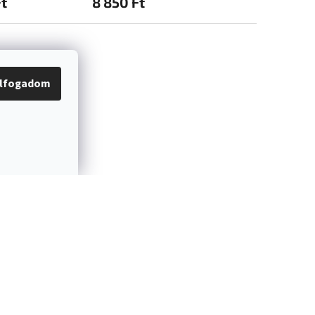
Ft
8 850 Ft
9 300 Ft
lfogadom
Shoptet készítette