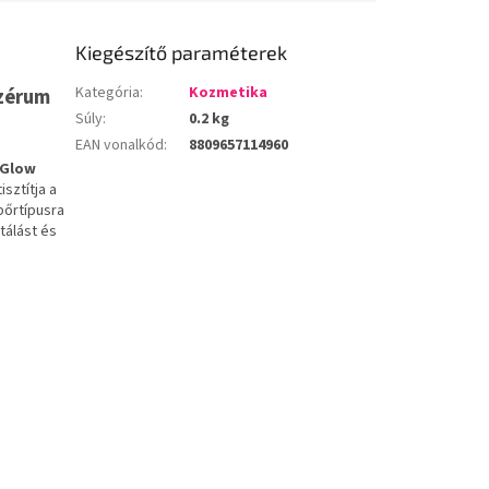
Kiegészítő paraméterek
Kategória
:
Kozmetika
szérum
Súly
:
0.2 kg
EAN vonalkód
:
8809657114960
Glow
sztítja a
bőrtípusra
tálást és