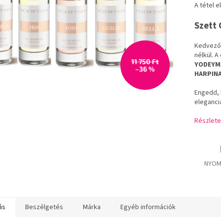
A tétel 
Szett 
Kedvező á
nélkül. 
11 750 Ft
YODEYMA
–36 %
HARPINA
Engedd, 
eleganci
Részlete
NYOM
ás
Beszélgetés
Márka
Egyéb információk