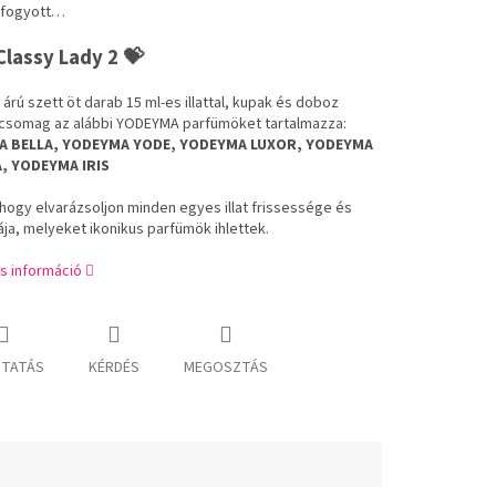
elfogyott…
Classy Lady 2 💝
rú szett öt darab 15 ml-es illattal, kupak és doboz
A csomag az alábbi YODEYMA parfümöket tartalmazza:
 BELLA, YODEYMA YODE, YODEYMA LUXOR, YODEYMA
, YODEYMA IRIS
hogy elvarázsoljon minden egyes illat frissessége és
ája, melyeket ikonikus parfümök ihlettek.
s információ
TATÁS
KÉRDÉS
MEGOSZTÁS