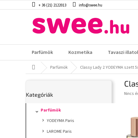
Ugrás
+ 36 (21) 2122013
info@swee.hu
a
fő
tartalomhoz
Parfümök
Kozmetika
Tavaszi illato
Kezdőlap
Parfümök
Classy Lady 2 YODEYMA szett 5
O
Cla
l
Kategóriák
d
A
Nincs é
Kategóriák
átugrása
a
termék
l
átlagos
s
Parfümök
értéke
5-
ó
YODEYMA Paris
ből
p
0,0
a
LAROME Paris
csillag.