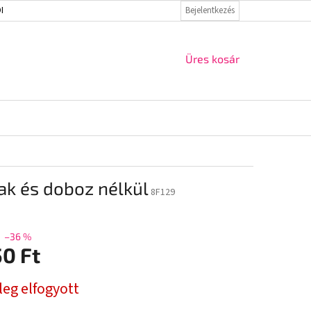
ELMI IRÁNYELVEK
VISSZAKÜLDÉS ÉS REKLAMÁCIÓ
Bejelentkezés
KAPCSOLAT
KOSÁR
Üres kosár
ak és doboz nélkül
8F129
–36 %
50 Ft
r:
leg elfogyott