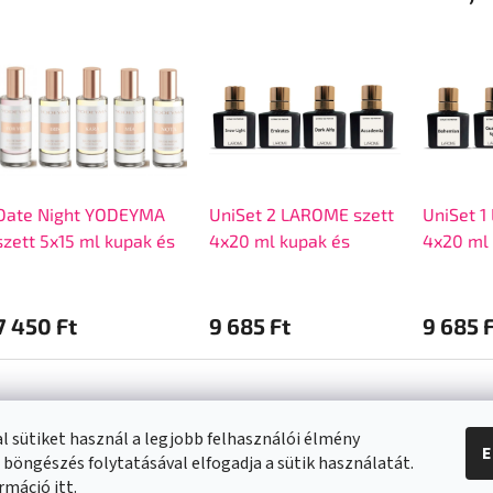
Date Night YODEYMA
UniSet 2 LAROME szett
UniSet 1
szett 5x15 ml kupak és
4x20 ml kupak és
4x20 ml 
doboz nélkül
doboz nélkül
doboz né
7 450 Ft
9 685 Ft
9 685 
l sütiket használ a legjobb felhasználói élmény
E
 böngészés folytatásával elfogadja a sütik használatát.
a vásárlásról
Kapcsolat
ormáció
itt
.