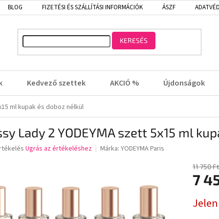
BLOG
FIZETÉSI ÉS SZÁLLÍTÁSI INFORMÁCIÓK
ÁSZF
ADATVÉD
KERESÉS
k
Kedvező szettek
AKCIÓ %
Újdonságok
x15 ml kupak és doboz nélkül
ssy Lady 2 YODEYMA szett 5x15 ml kup
rtékelés
Ugrás az értékeléshez
Márka:
YODEYMA Paris
11 750 Ft
7 4
lése
Egységá
Jelen