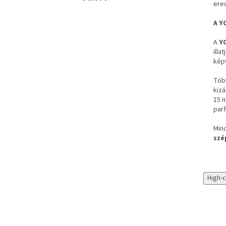
ered
A Y
A
Y
illa
képv
Több
kizá
15 m
par
Mind
szé
High-