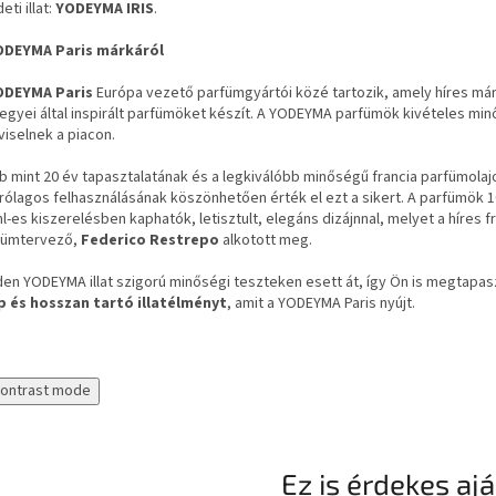
eti illat:
YODEYMA IRIS
.
ODEYMA Paris márkáról
ODEYMA Paris
Európa vezető parfümgyártói közé tartozik, amely híres má
tjegyei által inspirált parfümöket készít. A YODEYMA parfümök kivételes mi
iselnek a piacon.
 mint 20 év tapasztalatának és a legkiválóbb minőségű francia parfümolaj
rólagos felhasználásának köszönhetően érték el ezt a sikert. A parfümök 1
l-es kiszerelésben kaphatók, letisztult, elegáns dizájnnal, melyet a híres f
fümtervező,
Federico Restrepo
alkotott meg.
en YODEYMA illat szigorú minőségi teszteken esett át, így Ön is megtapasz
p és hosszan tartó illatélményt
, amit a YODEYMA Paris nyújt.
contrast mode
Ez is érdekes aj