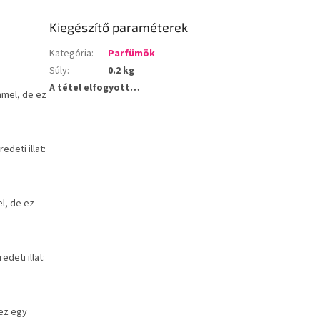
Kiegészítő paraméterek
Kategória
:
Parfümök
Súly
:
0.2 kg
A tétel elfogyott…
mel, de ez
deti illat:
l, de ez
deti illat:
ez egy