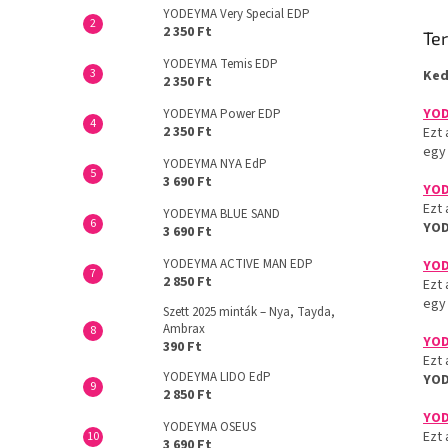
YODEYMA Very Special EDP
2 350 Ft
Ter
YODEYMA Temis EDP
Ked
2 350 Ft
YOD
YODEYMA Power EDP
2 350 Ft
Ezt 
egy 
YODEYMA NYA EdP
3 690 Ft
YOD
Ezt 
YODEYMA BLUE SAND
YOD
3 690 Ft
YODEYMA ACTIVE MAN EDP
YOD
2 850 Ft
Ezt 
egy 
Szett 2025 minták – Nya, Tayda,
Ambrax
YOD
390 Ft
Ezt 
YODEYMA LIDO EdP
YOD
2 850 Ft
YOD
YODEYMA OSEUS
Ezt 
3 690 Ft