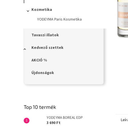
n
e
Kozmetika
l
YODEYMA Paris Kosmetika
Tavaszi illatok
Kedvező szettek
AKCIÓ %
Újdonságok
Top 10 termék
YODEYMA BOREAL EDP
Leír
3 690 Ft