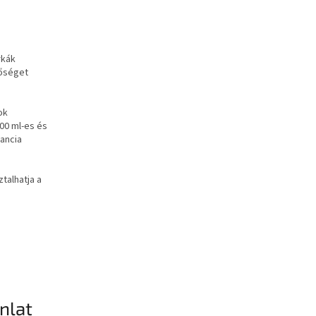
rkák
nőséget
ok
00 ml-es és
rancia
talhatja a
ánlat