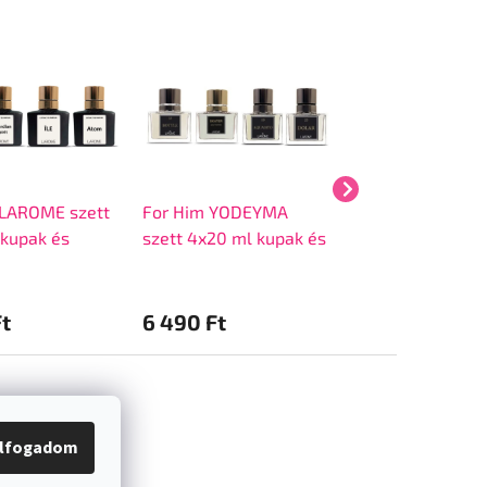
 LAROME szett
For Him YODEYMA
Golden Hour 1
kupak és
szett 4x20 ml kupak és
YODEYMA szett 
lkül
doboz nélkül
ml kupak és dob
nélkül
Ft
6 490 Ft
6 455 Ft
lfogadom