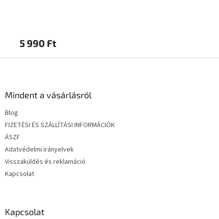
5 990 Ft
5 
L
á
b
l
Mindent a vásárlásról
é
Blog
c
FIZETÉSI ÉS SZÁLLÍTÁSI INFORMÁCIÓK
ÁSZF
Adatvédelmi irányelvek
Visszaküldés és reklamáció
Kapcsolat
Kapcsolat