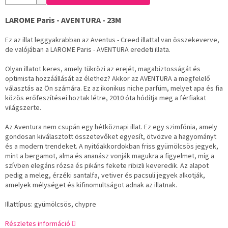
LAROME Paris - AVENTURA - 23M
Ez az illat leggyakrabban az Aventus - Creed illattal van összekeverve,
de valójában a LAROME Paris - AVENTURA eredeti illata.
Olyan illatot keres, amely tükrözi az erejét, magabiztosságát és
optimista hozzáállását az élethez? Akkor az AVENTURA a megfelelő
választás az Ön számára. Ez az ikonikus niche parfüm, melyet apa és fia
közös erőfeszítései hoztak létre, 2010 óta hódítja meg a férfiakat
világszerte.
Az Aventura nem csupán egy hétköznapi illat. Ez egy szimfónia, amely
gondosan kiválasztott összetevőket egyesít, ötvözve a hagyományt
és a modern trendeket. A nyitóakkordokban friss gyümölcsös jegyek,
mint a bergamot, alma és ananász vonják magukra a figyelmet, míg a
szívben elegáns rózsa és pikáns fekete ribizli keveredik. Az alapot
pedig a meleg, érzéki santalfa, vetiver és pacsuli jegyek alkotják,
amelyek mélységet és kifinomultságot adnak az illatnak.
Illattípus: gyümölcsös, chypre
Részletes információ