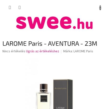
Ugrás
KOSÁR
a
fő
tartalomhoz
LAROME Paris - AVENTURA - 23M
A
Nincs értékelés
Ugrás az értékeléshez
Márka:
LAROME Paris
termék
átlagos
értékelése
5-
ből
0,0
csillag.