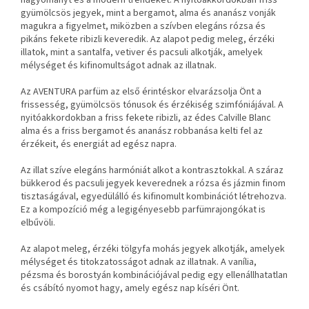
hagyományt és a modern trendeket. A nyitóakkordokban friss
gyümölcsös jegyek, mint a bergamot, alma és ananász vonják
magukra a figyelmet, miközben a szívben elegáns rózsa és
pikáns fekete ribizli keveredik. Az alapot pedig meleg, érzéki
illatok, mint a santalfa, vetiver és pacsuli alkotják, amelyek
mélységet és kifinomultságot adnak az illatnak.
Az AVENTURA parfüm az első érintéskor elvarázsolja Önt a
frissesség, gyümölcsös tónusok és érzékiség szimfóniájával. A
nyitóakkordokban a friss fekete ribizli, az édes Calville Blanc
alma és a friss bergamot és ananász robbanása kelti fel az
érzékeit, és energiát ad egész napra.
Az illat szíve elegáns harmóniát alkot a kontrasztokkal. A száraz
bükkerod és pacsuli jegyek keverednek a rózsa és jázmin finom
tisztaságával, egyedülálló és kifinomult kombinációt létrehozva.
Ez a kompozíció még a legigényesebb parfümrajongókat is
elbűvöli.
Az alapot meleg, érzéki tölgyfa mohás jegyek alkotják, amelyek
mélységet és titokzatosságot adnak az illatnak. A vanília,
pézsma és borostyán kombinációjával pedig egy ellenállhatatlan
és csábító nyomot hagy, amely egész nap kíséri Önt.