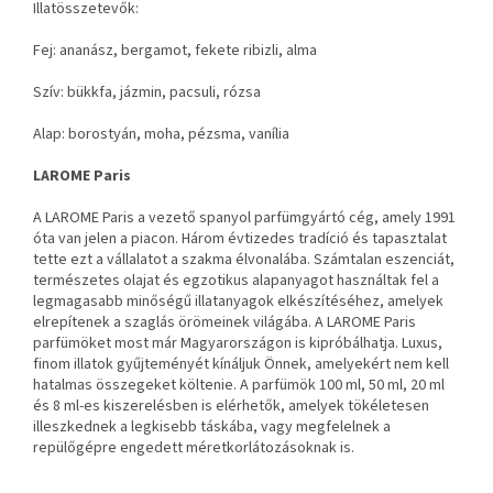
Illatösszetevők:
Fej: ananász, bergamot, fekete ribizli, alma
Szív: bükkfa, jázmin, pacsuli, rózsa
Alap: borostyán, moha, pézsma, vanília
LAROME Paris
A LAROME Paris a vezető spanyol parfümgyártó cég, amely 1991
óta van jelen a piacon. Három évtizedes tradíció és tapasztalat
tette ezt a vállalatot a szakma élvonalába. Számtalan eszenciát,
természetes olajat és egzotikus alapanyagot használtak fel a
legmagasabb minőségű illatanyagok elkészítéséhez, amelyek
elrepítenek a szaglás örömeinek világába. A LAROME Paris
parfümöket most már Magyarországon is kipróbálhatja. Luxus,
finom illatok gyűjteményét kínáljuk Önnek, amelyekért nem kell
hatalmas összegeket költenie. A parfümök 100 ml, 50 ml, 20 ml
és 8 ml-es kiszerelésben is elérhetők, amelyek tökéletesen
illeszkednek a legkisebb táskába, vagy megfelelnek a
repülőgépre engedett méretkorlátozásoknak is.