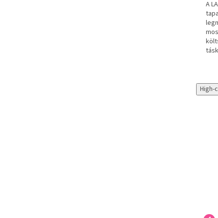
A L
tapa
leg
most
költ
tás
High-