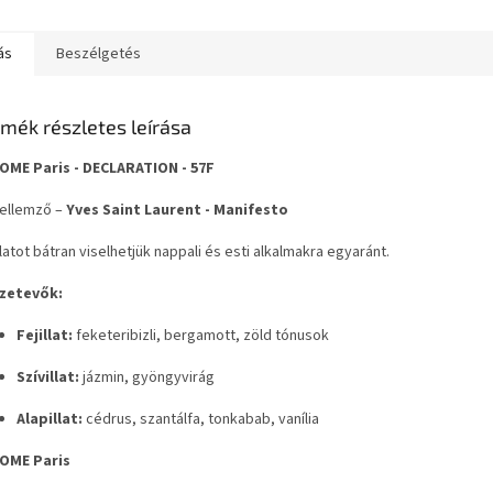
ás
Beszélgetés
mék részletes leírása
OME Paris - DECLARATION - 57F
tjellemző –
Yves Saint Laurent - Manifesto
llatot bátran viselhetjük nappali és esti alkalmakra egyaránt.
zetevők:
Fejillat:
feketeribizli, bergamott, zöld tónusok
Szívillat:
jázmin, gyöngyvirág
Alapillat:
cédrus, szantálfa, tonkabab, vanília
OME Paris