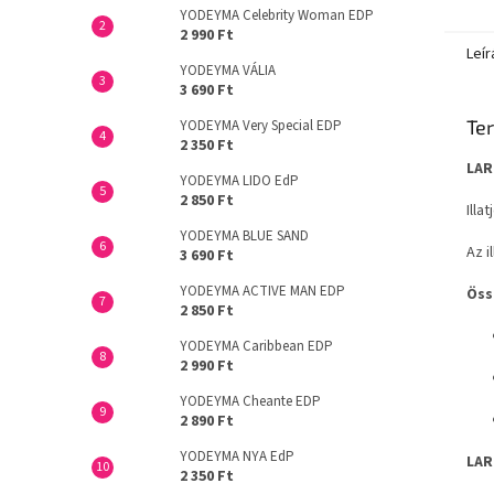
YODEYMA Celebrity Woman EDP
2 990 Ft
Leír
YODEYMA VÁLIA
3 690 Ft
Ter
YODEYMA Very Special EDP
2 350 Ft
LAR
YODEYMA LIDO EdP
2 850 Ft
Illa
YODEYMA BLUE SAND
Az i
3 690 Ft
YODEYMA ACTIVE MAN EDP
Öss
2 850 Ft
YODEYMA Caribbean EDP
2 990 Ft
YODEYMA Cheante EDP
2 890 Ft
YODEYMA NYA EdP
LAR
2 350 Ft