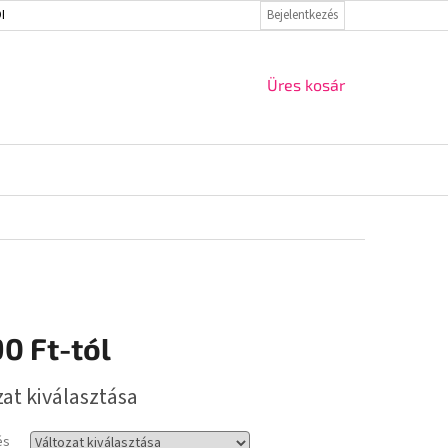
ELMI IRÁNYELVEK
VISSZAKÜLDÉS ÉS REKLAMÁCIÓ
Bejelentkezés
KAPCSOLAT
KOSÁR
Üres kosár
90 Ft
-tól
r:
zat kiválasztása
és