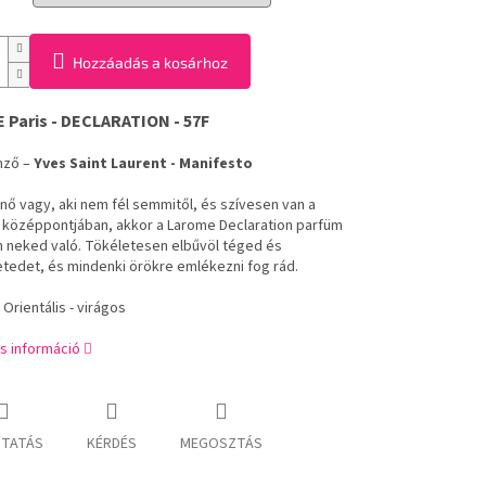
Hozzáadás a kosárhoz
 Paris - DECLARATION - 57F
emző –
Yves Saint Laurent - Manifesto
 nő vagy, aki nem fél semmitől, és szívesen van a
 középpontjában, akkor a Larome Declaration parfüm
 neked való. Tökéletesen elbűvöl téged és
tedet, és mindenki örökre emlékezni fog rád.
: Orientális - virágos
s információ
TATÁS
KÉRDÉS
MEGOSZTÁS