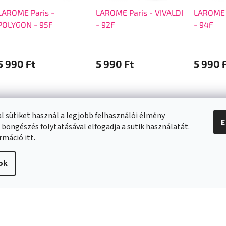
LAROME Paris -
LAROME Paris - VIVALDI
LAROME 
POLYGON - 95F
- 92F
- 94F
5 990 Ft
5 990 Ft
5 990 
l sütiket használ a legjobb felhasználói élmény
E
 böngészés folytatásával elfogadja a sütik használatát.
a vásárlásról
Kapcsolat
ormáció
itt
.
info
@
swee.hu
ok
 SZÁLLÍTÁSI
+ 36 (21) 2122013
ÓK
i irányelvek
s és reklamáció