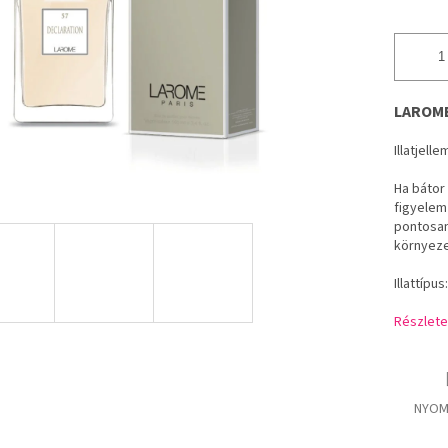
LAROME
Illatjell
Ha bátor
figyelem
pontosan
környeze
Illattípus
Részlete
NYOM