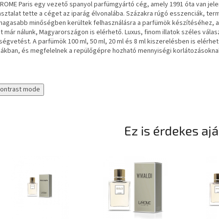
AROME Paris egy vezető spanyol parfümgyártó cég, amely 1991 óta van jel
sztalat tette a céget az iparág élvonalába. Százakra rúgó esszenciák, te
magasabb minőségben kerültek felhasználásra a parfümök készítéséhez, am
 már nálunk, Magyarországon is elérhető. Luxus, finom illatok széles vála
ségvetést. A parfümök 100 ml, 50 ml, 20 ml és 8 ml kiszerelésben is elér
kákban, és megfelelnek a repülőgépre hozható mennyiségi korlátozásoknak
contrast mode
Ez is érdekes aj