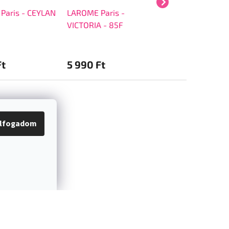
Paris - CEYLAN
LAROME Paris -
LAROME Paris -
VICTORIA - 85F
LIBERTY - 47F
Ft
5 990 Ft
5 990 Ft
lfogadom