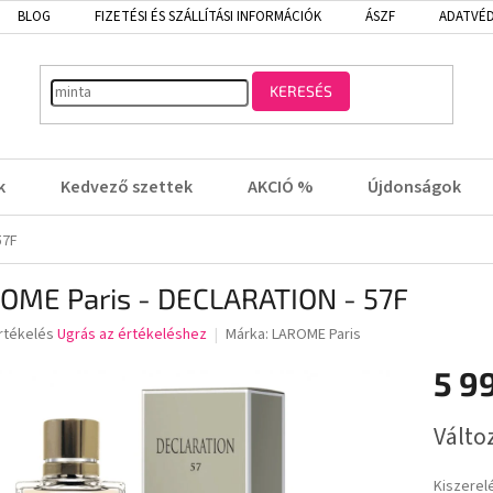
BLOG
FIZETÉSI ÉS SZÁLLÍTÁSI INFORMÁCIÓK
ÁSZF
ADATVÉD
KERESÉS
k
Kedvező szettek
AKCIÓ %
Újdonságok
57F
OME Paris - DECLARATION - 57F
rtékelés
Ugrás az értékeléshez
Márka:
LAROME Paris
5 9
lése
Egységá
Válto
Kiszerel