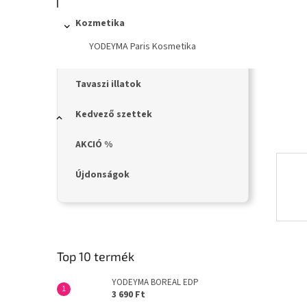
n
e
Kozmetika
l
YODEYMA Paris Kosmetika
Tavaszi illatok
Kedvező szettek
AKCIÓ %
Újdonságok
Top 10 termék
YODEYMA BOREAL EDP
3 690 Ft