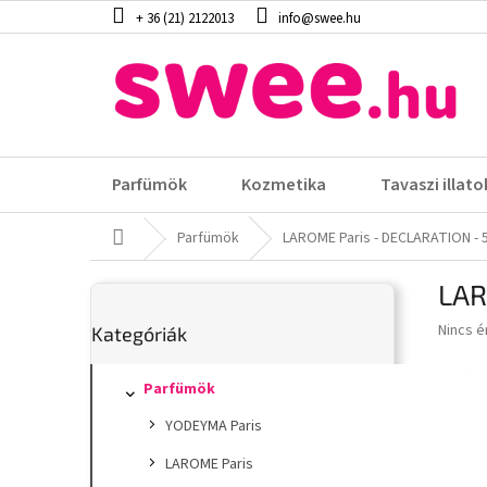
Ugrás
+ 36 (21) 2122013
info@swee.hu
a
fő
tartalomhoz
Parfümök
Kozmetika
Tavaszi illato
Kezdőlap
Parfümök
LAROME Paris - DECLARATION - 
O
LAR
l
Kategóriák
d
A
Nincs é
Kategóriák
átugrása
a
termék
l
átlagos
s
Parfümök
értéke
5-
ó
YODEYMA Paris
ből
p
0,0
a
LAROME Paris
csillag.