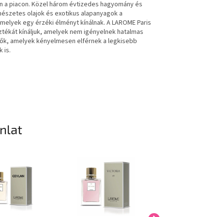
en a piacon. Közel három évtizedes hagyomány és
rmészetes olajok és exotikus alapanyagok a
elyek egy érzéki élményt kínálnak. A LAROME Paris
sztékát kínáljuk, amelyek nem igényelnek hatalmas
hetők, amelyek kényelmesen elférnek a legkisebb
 is.
ánlat