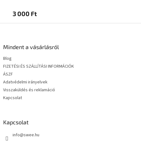
3 000 Ft
3 
L
á
b
l
Mindent a vásárlásról
é
Blog
c
FIZETÉSI ÉS SZÁLLÍTÁSI INFORMÁCIÓK
ÁSZF
Adatvédelmi irányelvek
Visszaküldés és reklamáció
Kapcsolat
Kapcsolat
info
@
swee.hu