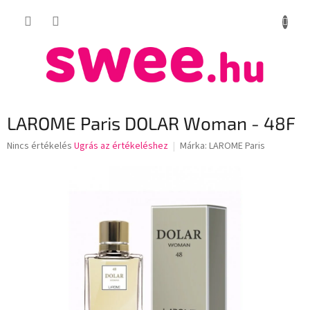
Ugrás
KOSÁR
a
fő
tartalomhoz
LAROME Paris DOLAR Woman - 48F
A
Nincs értékelés
Ugrás az értékeléshez
Márka:
LAROME Paris
termék
átlagos
értékelése
5-
ből
0,0
csillag.