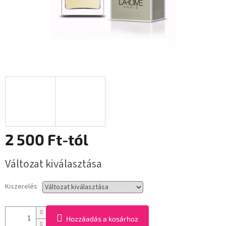
2 500 Ft
-tól
Egységár:
Változat kiválasztása
Kiszerelés
Hozzáadás a kosárhoz