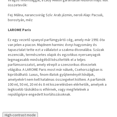
virágos finomsággal, a Lady Million garantáltan elbűvöl majd. Illat
összetevők:
Fej: Málna, narancsvirág Szív: Arab jázmin, neroli Alap: Pacsuli,
borostyán, méz
LAROME Paris
Ez egy vezető spanyol parfümgyártó cég, amely már 1991 óta
van jelen a piacon. Majdnem harminc évnyi hagyomány és
tapasztalat tette ezt a vállalatot a szakma élvonalába. Százak
eszenciák, természetes olajok és egzotikus nyersanyagok
legmagasabb minőségéből készítették el a teljes
parfümsorozatot, amely elrepít a szenzorikus élvezetek
világába. A LAROME Paris most már nálunk, Csehországban is
kipróbálható. Luxus, finom illatok gyűjteményét kínáljuk,
amelyekért nem kell hatalmas összegeket költeni. A parfümök
100 ml, 50 ml, 20 ml és 8 ml kiszerelésben elérhetők, amelyek a
legkisebb táskákba is elférnek, vagy megfelelnek a
repülőgépre engedett korlátozásoknak.
High-contrast mode