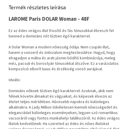
Termék részletes leírása
LAROME Paris DOLAR Woman - 48F
Ez az édes virágos illat frissítő és fás tónusokkal ébreszti fel
benned a domináns nőt tűzben égő karakterrel.
A Dolar Woman a modern nőiesség ódája. Nem csupán illat,
hanem a vonzerő és önbizalom megtestesülése. Hagyd, hogy
elragadjon a málna és arab jázmin bódító kombinációja, meleg
méz, pacsuli és borostyán tónusokkal átszőve. Ez a varázslatos
kompozíció elborít luxus és érzékiség vonzó aurájával.
Ideális:
Domináns nőknek tűzben égő karakterrel: Azoknak, akik nem
félnek követni álmaikat és vágyaikat, és képesek élvezni az
életet teljes mértékben. Hűvösebb napokra és különleges
alkalmakra: A Lady Million tökéletesen kiemeli nőiességedet és
eleganciádat különleges eseményeken, legyen szó romantikus
vacsoráról vagy fontos munkahelyi találkozóról. Az édes virágos
illatok kedvelőinek: Ha szereted az édes és nőies illatokat