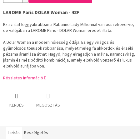
LAROME Paris DOLAR Woman - 48F
Ez az illat leggyakrabban a Rabanne Lady Millionnal van összekeverve,
de valójában a LAROME Paris - DOLAR Woman eredeti illata.
A Dolar Woman a modern nőiesség ódája. Ez egy virágos és
gyümölcsös tónusok robbanása, melyet meleg fa akkordok és érzéki
pézsma áramlása áthat. Hagyd, hogy elragadjon a málna, narancsvirág,
jázmin és méz bódító kombinációja, amely elbűvölő vonzerő és luxus
elbűvölő aurájába von.
Részletes információ
KÉRDÉS
MEGOSZTÁS
Leírás
Beszélgetés