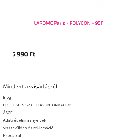
LAROME Paris - POLYGON - 95F
5 990 Ft
5 
L
á
b
l
Mindent a vásárlásról
é
Blog
c
FIZETÉSI ÉS SZÁLLÍTÁSI INFORMÁCIÓK
ÁSZF
Adatvédelmi irányelvek
Visszaküldés és reklamáció
Kapcsolat