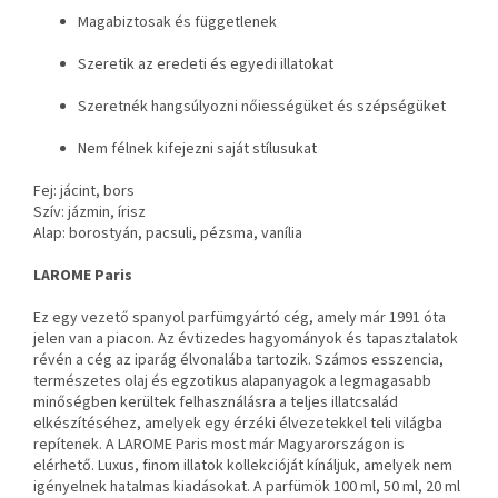
Magabiztosak és függetlenek
Szeretik az eredeti és egyedi illatokat
Szeretnék hangsúlyozni nőiességüket és szépségüket
Nem félnek kifejezni saját stílusukat
Fej: jácint, bors
Szív: jázmin, írisz
Alap: borostyán, pacsuli, pézsma, vanília
LAROME Paris
Ez egy vezető spanyol parfümgyártó cég, amely már 1991 óta
jelen van a piacon. Az évtizedes hagyományok és tapasztalatok
révén a cég az iparág élvonalába tartozik. Számos esszencia,
természetes olaj és egzotikus alapanyagok a legmagasabb
minőségben kerültek felhasználásra a teljes illatcsalád
elkészítéséhez, amelyek egy érzéki élvezetekkel teli világba
repítenek. A LAROME Paris most már Magyarországon is
elérhető. Luxus, finom illatok kollekcióját kínáljuk, amelyek nem
igényelnek hatalmas kiadásokat. A parfümök 100 ml, 50 ml, 20 ml