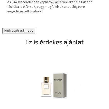
és 8 ml kiszerelésben kaphatók, amelyek akár a legkisebb
táskába is elférnek, vagy megfelelnek a repülőgépre
engedélyezett limitnek.
High-contrast mode
Ez is érdekes ajánlat