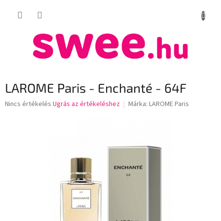
Ugrás
KOSÁR
a
fő
tartalomhoz
LAROME Paris - Enchanté - 64F
A
Nincs értékelés
Ugrás az értékeléshez
Márka:
LAROME Paris
termék
átlagos
értékelése
5-
ből
0,0
csillag.