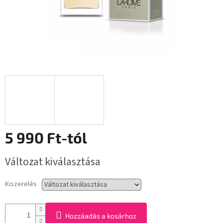
5 990 Ft
-tól
Egységár:
Változat kiválasztása
Kiszerelés
Hozzáadás a kosárhoz