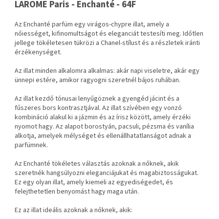
LAROME Paris - Enchanté - 64F
Az Enchanté parfüm egy virágos-chypre illat, amely a
nőiességet, kifinomultságot és eleganciát testesíti meg. Időtlen
jellege tökéletesen tükrözi a Chanel-stílust és a részletek iránti
érzékenységet.
Az illat minden alkalomra alkalmas: akár napi viseletre, akár egy
ünnepi estére, amikor ragyogni szeretnél bájos ruhában.
Az illat kezdő tónusai lenyűgöznek a gyengéd jácint és a
fűszeres bors kontrasztjával. Az illat szívében egy vonzó
kombináció alakul ki a jázmin és az írisz között, amely érzéki
nyomot hagy. Az alapot borostyán, pacsuli, pézsma és vanília
alkotja, amelyek mélységet és ellenállhatatlanságot adnak a
parfümnek.
Az Enchanté tökéletes választás azoknak a nőknek, akik
szeretnék hangsúlyozni eleganciájukat és magabiztosságukat.
Ez egy olyan illat, amely kiemeli az egyediségedet, és
felejthetetlen benyomást hagy maga után.
Ez az illat ideális azoknak a nőknek, akik: