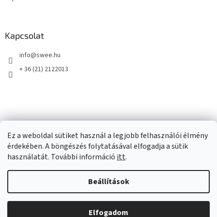
Kapcsolat
info
@
swee.hu
+ 36 (21) 2122013
Ez a weboldal sütiket használ a legjobb felhasználói élmény
érdekében. A böngészés folytatásával elfogadja a sütik
használatát. További információ
itt
.
Beállítások
Shoptet készítette
Elfogadom
Copyright 2026
swee.hu
. Minden jog fenntartva.