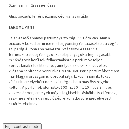
Szív: jázmin, Grasse-i rózsa
Alap: pacsuli, fehér pézsma, cédrus, szantálfa
LAROME Paris
Ez a vezető spanyol parfümgyártó cég 1991 óta van jelen a
piacon. A közel harmincéves hagyomány és tapasztalat a cégét
az iparág élvonalába helyezte. Százaknyi esszencia,
természetes olaj és egzotikus alapanyagok a legmagasabb
minőségben kerültek felhasználásra a parfümök teljes
sorozatának előállításához, amelyek az érzéki élvezetek
világába repítenek bennünket. A LAROME Paris parfümöket most
már Magyarországon is kipróbálhatja. Luxus, finom illatokat
kínálunk, amelyekért nem szükséges hatalmas összegeket
költeni. A parfümök elérhetők 100 ml, 50 ml, 20 ml és 8 ml-es
kiszerelésben, amelyek még a legkisebb táskákba is elférnek,
vagy megfelelnek a repülőgépre vonatkozó engedélyezett
határértékeknek.
High-contrast mode