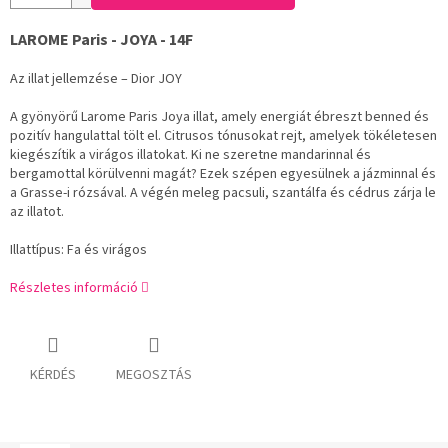
LAROME Paris - JOYA - 14F
Az illat jellemzése – Dior JOY
A gyönyörű Larome Paris Joya illat, amely energiát ébreszt benned és
pozitív hangulattal tölt el. Citrusos tónusokat rejt, amelyek tökéletesen
kiegészítik a virágos illatokat. Ki ne szeretne mandarinnal és
bergamottal körülvenni magát? Ezek szépen egyesülnek a jázminnal és
a Grasse-i rózsával. A végén meleg pacsuli, szantálfa és cédrus zárja le
az illatot.
Illattípus: Fa és virágos
Részletes információ
KÉRDÉS
MEGOSZTÁS