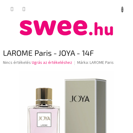
Ugrás
KOSÁR
a
fő
tartalomhoz
LAROME Paris - JOYA - 14F
A
Nincs értékelés
Ugrás az értékeléshez
Márka:
LAROME Paris
termék
átlagos
értékelése
5-
ből
0,0
csillag.