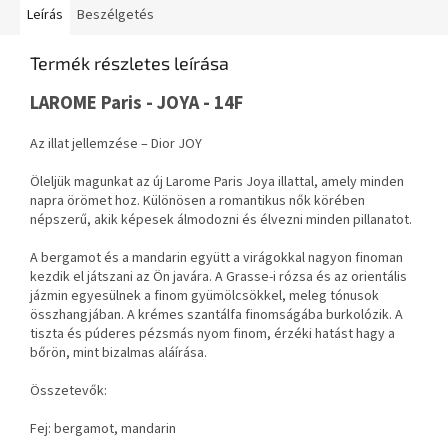
Leírás
Beszélgetés
Termék részletes leírása
LAROME Paris - JOYA - 14F
Az illat jellemzése – Dior JOY
Öleljük magunkat az új Larome Paris Joya illattal, amely minden
napra örömet hoz. Különösen a romantikus nők körében
népszerű, akik képesek álmodozni és élvezni minden pillanatot.
A bergamot és a mandarin együtt a virágokkal nagyon finoman
kezdik el játszani az Ön javára. A Grasse-i rózsa és az orientális
jázmin egyesülnek a finom gyümölcsökkel, meleg tónusok
összhangjában. A krémes szantálfa finomságába burkolózik. A
tiszta és púderes pézsmás nyom finom, érzéki hatást hagy a
bőrön, mint bizalmas aláírása.
Összetevők:
Fej: bergamot, mandarin