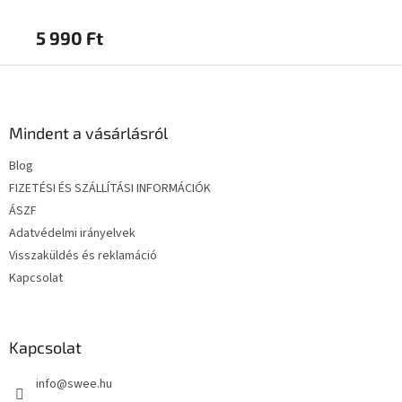
5 990 Ft
3 
L
á
b
l
Mindent a vásárlásról
é
Blog
c
FIZETÉSI ÉS SZÁLLÍTÁSI INFORMÁCIÓK
ÁSZF
Adatvédelmi irányelvek
Visszaküldés és reklamáció
Kapcsolat
Kapcsolat
info
@
swee.hu