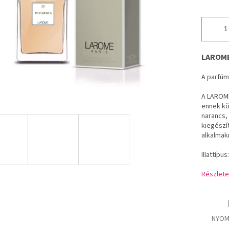
LAROME 
A parfüm 
A LAROME 
ennek kös
narancs,
kiegészít
alkalmak
Illattípus
Részlete
NYOM