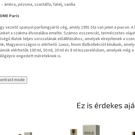
 – ámbra, pézsma, szantálfa, fahéj, vanília
OME Paris
gy vezető spanyol parfümgyártó cég, amely 1991 óta van jelen a piacon. 
ünket a szakma élvonalába emelte. Számos esszenciát, természetes olajat
ségű illatok teljes sorozatának előállításához, amelyek elrepítenek a sze
nk, Magyarországon is elérhető. Luxus, finom illatkollekciót kínálunk, am
ümök elérhetők 100 ml, 50 ml, 20 ml és 8 ml kiszerelésben, amelyek még a
ülőgépre engedett méreteknek is.
contrast mode
Ez is érdekes aj