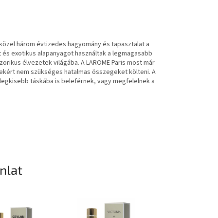
A közel három évtizedes hagyomány és tapasztalat a
 és exotikus alapanyagot használtak a legmagasabb
nzorikus élvezetek világába. A LAROME Paris most már
elyekért nem szükséges hatalmas összegeket költeni. A
 legkisebb táskába is beleférnek, vagy megfelelnek a
ánlat