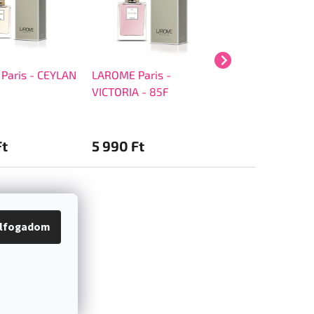
Paris - CEYLAN
LAROME Paris -
LAROME Paris -
VICTORIA - 85F
LIBERTY - 47F
Ft
5 990 Ft
5 990 Ft
lfogadom