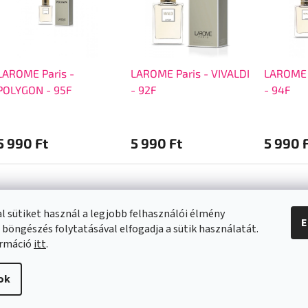
LAROME Paris -
LAROME Paris - VIVALDI
LAROME 
POLYGON - 95F
- 92F
- 94F
5 990 Ft
5 990 Ft
5 990 
l sütiket használ a legjobb felhasználói élmény
E
 böngészés folytatásával elfogadja a sütik használatát.
a vásárlásról
Kapcsolat
ormáció
itt
.
info
@
swee.hu
ok
 SZÁLLÍTÁSI
+ 36 (21) 2122013
ÓK