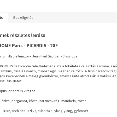
ás
Beszélgetés
mék részletes leírása
ROME Paris - PICARDIA - 28F
rfüm illat jellemzői – Jean Paul Gaultier - Classique
ROME Paris Picardia felejthetetlen illata a tökéletes választás azoknak a n
ntikus, friss és vonzó, mindez egy üvegben rejtőzik. A friss narancsvirág il
gok keverednek a meleg gyömbérrel, amely szinte afrodiziákus hatású. Az éde
szuális illatot.
ttípus: orientális virágos
– ánizs, bergamot, körte, narancsvirág, mandarin, rózsa
 – írisz, orchidea, szilva, tuberóza, ylang-ylang, gyömbér