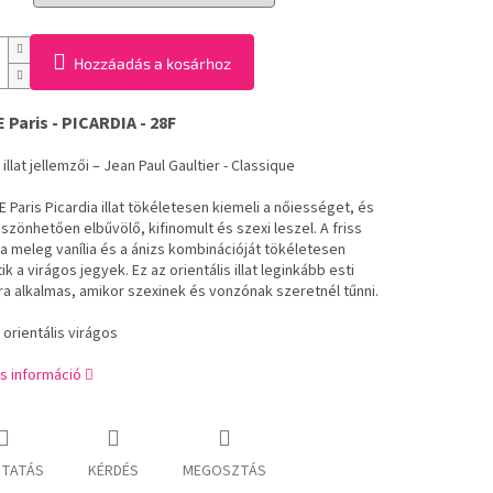
Hozzáadás a kosárhoz
Paris - PICARDIA - 28F
illat jellemzői – Jean Paul Gaultier - Classique
Paris Picardia illat tökéletesen kiemeli a nőiességet, és
zönhetően elbűvölő, kifinomult és szexi leszel. A friss
 a meleg vanília és a ánizs kombinációját tökéletesen
ik a virágos jegyek. Ez az orientális illat leginkább esti
ra alkalmas, amikor szexinek és vonzónak szeretnél tűnni.
: orientális virágos
s információ
TATÁS
KÉRDÉS
MEGOSZTÁS