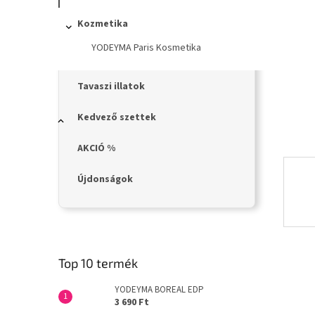
n
e
Kozmetika
l
YODEYMA Paris Kosmetika
Tavaszi illatok
Kedvező szettek
AKCIÓ %
Újdonságok
Top 10 termék
YODEYMA BOREAL EDP
3 690 Ft