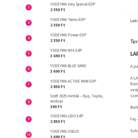
YODEYMA Very Special EDP
2 350 Ft
YODEYMA Temis EDP
Leír
2 350 Ft
YODEYMA Power EDP
2 350 Ft
Ter
YODEYMA NYA EdP
LA
3 690 Ft
YODEYMA BLUE SAND
A pa
3 690 Ft
A LA
YODEYMA ACTIVE MAN EDP
Roma
2 850 Ft
virá
szen
Szett 2025 minták – Nya, Tayda,
Ambrax
390 Ft
Illa
YODEYMA LIDO EdP
Fej 
2 850 Ft
Szív
YODEYMA OSEUS
3 690 Ft