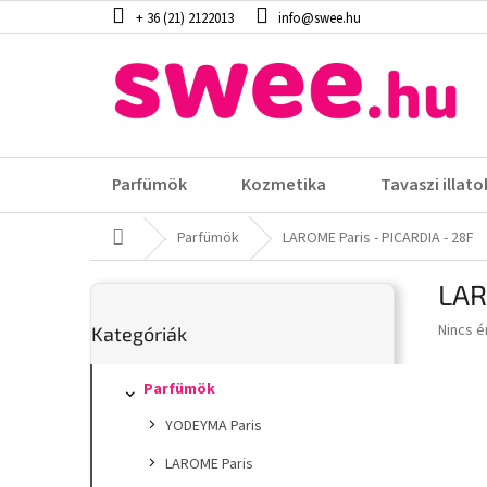
Ugrás
+ 36 (21) 2122013
info@swee.hu
a
fő
tartalomhoz
Parfümök
Kozmetika
Tavaszi illato
Kezdőlap
Parfümök
LAROME Paris - PICARDIA - 28F
O
LAR
l
Kategóriák
d
A
Nincs é
Kategóriák
átugrása
a
termék
l
átlagos
s
Parfümök
értéke
5-
ó
YODEYMA Paris
ből
p
0,0
a
LAROME Paris
csillag.