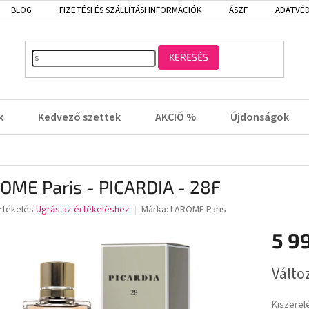
BLOG
FIZETÉSI ÉS SZÁLLÍTÁSI INFORMÁCIÓK
ÁSZF
ADATVÉD
KERESÉS
k
Kedvező szettek
AKCIÓ %
Újdonságok
OME Paris - PICARDIA - 28F
rtékelés
Ugrás az értékeléshez
Márka:
LAROME Paris
5 9
lése
Egységá
Válto
Kiszerel