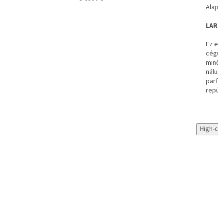
Alap
LAR
Ez e
cég
minő
nálu
parf
rep
High-