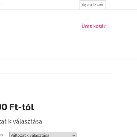
ELMI IRÁNYELVEK
VISSZAKÜLDÉS ÉS REKLAMÁCIÓ
Bejelentkezés
KAPCSOLAT
KOSÁR
Üres kosár
90 Ft
-tól
r:
zat kiválasztása
és