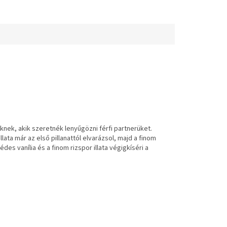
őknek, akik szeretnék lenyűgözni férfi partnerüket.
lata már az első pillanattól elvarázsol, majd a finom
s vanília és a finom rizspor illata végigkíséri a